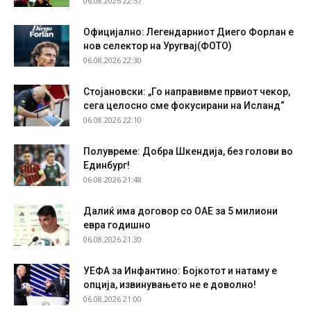
06.08.2026 22:57
Официјално: Легендарниот Диего Форлан е
нов селектор на Уругвај(ФОТО)
06.08.2026 22:30
Стојановски: „Го направивме првиот чекор,
сега целосно сме фокусирани на Исланд“
06.08.2026 22:10
Полувреме: Добра Шкендија, без голови во
Единбург!
06.08.2026 21:48
Далиќ има договор со ОАЕ за 5 милиони
евра годишно
06.08.2026 21:30
УЕФА за Инфантино: Бојкотот и натаму е
опција, извинувањето не е доволно!
06.08.2026 21:00