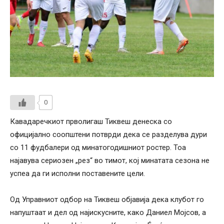
0
Кавадаречкиот прволигаш Тиквеш денеска со
официјално соопштени потврди дека се разделува дури
со 11 фудбалери од минатогодишниот ростер. Тоа
најавува сериозен „рез“ во тимот, кој минатата сезона не
успеа да ги исполни поставените цели.
Од Управниот одбор на Тиквеш објавија дека клубот го
напуштаат и дел од најискусните, како Даниел Мојсов, а