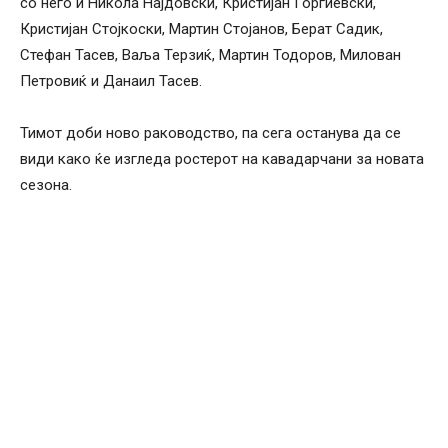
со него и Никола Најдовски, Кристијан Ѓорѓиевски,
Кристијан Стојкоски, Мартин Стојанов, Берат Садик,
Стефан Тасев, Ваља Терзиќ, Мартин Тодоров, Милован
Петровиќ и Данаил Тасев.
Тимот доби ново раководство, па сега останува да се
види како ќе изгледа ростерот на кавадарчани за новата
сезона.