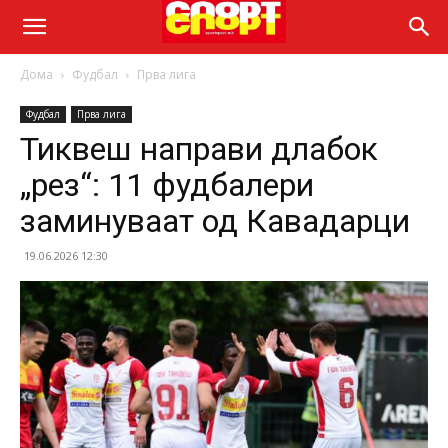
Дома
Фудбал
Прва лига
Фудбал
Прва лига
Тиквеш направи длабок
„рез“: 11 фудбалери
заминуваат од Кавадарци
19.06.2026 12:30