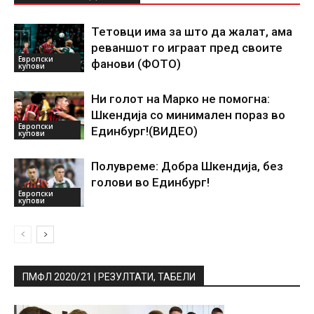
Тетовци има за што да жалат, ама
реваншот го играат пред своите
Европски
фанови (ФОТО)
купови
Ни голот на Марко не помогна:
Шкендија со минимален пораз во
Европски
Единбург!(ВИДЕО)
купови
Полувреме: Добра Шкендија, без
голови во Единбург!
Европски
купови
ПМФЛ 2020/21 | РЕЗУЛТАТИ, ТАБЕЛИ