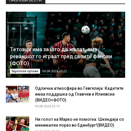
Тетовци има за што да жалат, ама
реваншот го играат пред своите фанови
(ФОТО)
06.08.2026 23:22
Европски купови
Одлична атмосфера во Гевгелија: Кадетите
имаа поддршка од Главчев и Илиевски
(ВИДЕО+ФОТО)
06.08.2026 23:15
Ни голот на Марко не помогна: Шкендија со
минимален пораз во Единбург!(ВИДЕО)