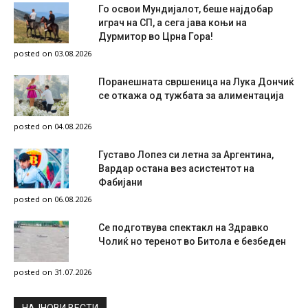
Го освои Мундијалот, беше најдобар
играч на СП, а сега јава коњи на
Дурмитор во Црна Гора!
posted on 03.08.2026
Поранешната свршеница на Лука Дончиќ
се откажа од тужбата за алиментација
posted on 04.08.2026
Густаво Лопез си летна за Аргентина,
Вардар остана вез асистентот на
Фабијани
posted on 06.08.2026
Се подготвува спектакл на Здравко
Чолиќ но теренот во Битола е безбеден
posted on 31.07.2026
НAЈНОВИ ВЕСТИ