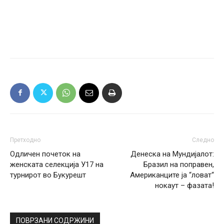
Претходно
Следно
Одличен почеток на
Денеска на Мундијалот:
женската селекција У17 на
Бразил на поправен,
турнирот во Букурешт
Американците ја “ловат“
нокаут – фазата!
ПОВРЗАНИ СОДРЖИНИ