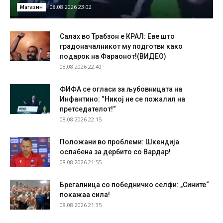
08.08.2026 23:02
Магазин
Салах во Трабзон е КРАЛ: Еве што
градоначалникот му подготви како
подарок на Фараонот!(ВИДЕО)
08.08.2026 22:40
ФИФА се огласи за љубовницата на
Инфантино: “Никој не се пожалил на
претседателот!“
08.08.2026 22:15
Положани во проблеми: Шкендија
ослабена за дербито со Вардар!
08.08.2026 21:55
Брегалница со победничко селфи: „Сините“
покажаа сила!
08.08.2026 21:35