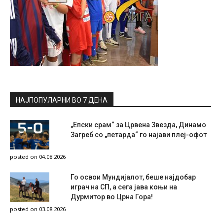
НАЈПОПУЛАРНИ ВО 7 ДЕНА
„Епски срам“ за Црвена Звезда, Динамо
Загреб со „петарда“ го најави плеј-офот
posted on 04.08.2026
Го освои Мундијалот, беше најдобар
играч на СП, а сега јава коњи на
Дурмитор во Црна Гора!
posted on 03.08.2026