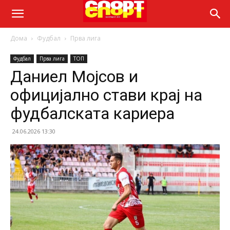
Дома
Фудбал
Прва лига
Фудбал
Прва лига
ТОП
Даниел Мојсов и
официјално стави крај на
фудбалската кариера
24.06.2026 13:30