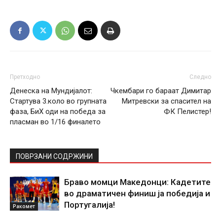
Претходно
Следно
Денеска на Мундијалот:
Чкембари го бараат Димитар
Стартува 3.коло во групната
Митревски за спасител на
фаза, БиХ оди на победа за
ФК Пелистер!
пласман во 1/16 финалето
ПОВРЗАНИ СОДРЖИНИ
Браво момци Македонци: Кадетите
во драматичен финиш ја победија и
Португалија!
Ракомет