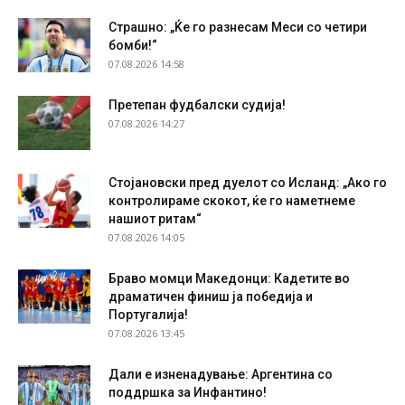
Страшно: „Ќе го разнесам Меси со четири
бомби!“
07.08.2026 14:58
Претепан фудбалски судија!
07.08.2026 14:27
Стојановски пред дуелот со Исланд: „Ако го
контролираме скокот, ќе го наметнеме
нашиот ритам“
07.08.2026 14:05
Браво момци Македонци: Кадетите во
драматичен финиш ја победија и
Португалија!
07.08.2026 13:45
Дали е изненадување: Аргентина со
поддршка за Инфантино!