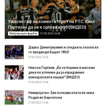
Ужасен гаф на коментаторот на РТС: Како
Партизан да не е српски клуб!(ВИДЕО)
07.08.2026 16:40
Меѓународен фудбал
Дарко Димитријевиќ и следната сезона ќе
го предводи Бадел 1862!
07.08.2026 16:20
Никола Ѓорѓиев: „Ќе се бориме и мислам
дека ќе успееме да ја израдуваме
македонската нација!“(ВИДЕО)
07.08.2026 15:58
Неверојатно: Еве колкава плата ќе зема
Родри во Барселона
07.08.2026 15:28