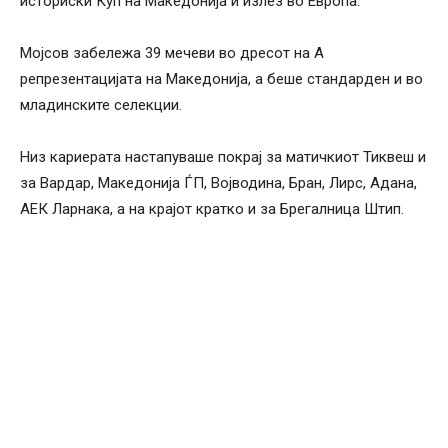
историски Куп на Македонија и излез во Европа.
Мојсов забележа 39 мечеви во дресот на А
репрезентацијата на Македонија, а беше стандарден и во
младинските селекции.
Низ кариерата настапуваше покрај за матичкиот Тиквеш и
за Вардар, Македонија ЃП, Војводина, Бран, Лирс, Адана,
АЕК Ларнака, а на крајот кратко и за Брегалница Штип.