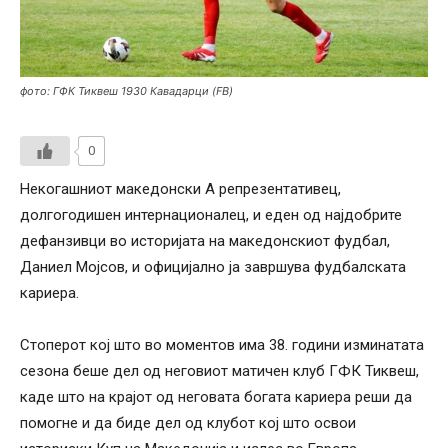
фото: ГФК Тиквеш 1930 Кавадарци (FB)
0
Некогашниот македонски А репрезентативец,
долгогодишен интернационалец, и еден од најдобрите
дефанзивци во историјата на македонскиот фудбал,
Даниел Мојсов, и официјално ја завршува фудбалската
кариера.
Стоперот кој што во моментов има 38. години изминатата
сезона беше дел од неговиот матичен клуб ГФК Тиквеш,
каде што на крајот од неговата богата кариера реши да
помогне и да биде дел од клубот кој што освои