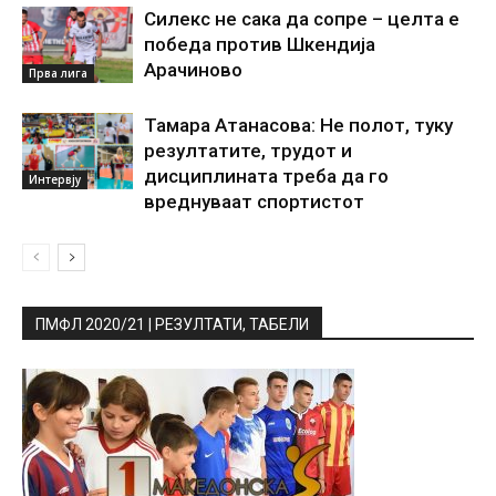
Силекс не сака да сопре – целта е
победа против Шкендија
Арачиново
Прва лига
Тамара Атанасова: Не полот, туку
резултатите, трудот и
дисциплината треба да го
Интервју
вреднуваат спортистот
ПМФЛ 2020/21 | РЕЗУЛТАТИ, ТАБЕЛИ