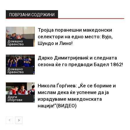
ПОВРЗАНИ СОДРЖИНИ
Тројца поранешни македонски
селектори на едно место: Вујо,
Домашно
Шундо и Лино!
првенство
Дарко Димитријевиќ и следната
сезона ќе го предводи Бадел 1862!
Домашно
првенство
Никола Ѓорѓиев: „Ќе се бориме и
мислам дека ќе успееме да ја
Други
израдуваме македонската
спортови
нација!“(ВИДЕО)