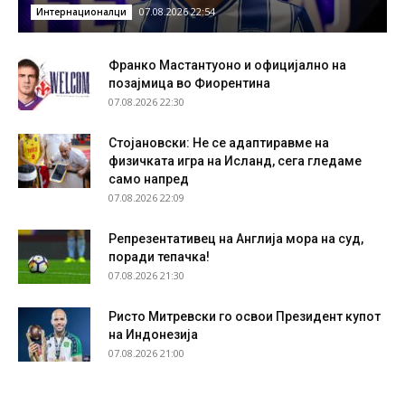
07.08.2026 22:54
Интернационалци
Франко Мастантуоно и официјално на
позајмица во Фиорентина
07.08.2026 22:30
Стојановски: Не се адаптиравме на
физичката игра на Исланд, сега гледаме
само напред
07.08.2026 22:09
Репрезентативец на Англија мора на суд,
поради тепачка!
07.08.2026 21:30
Ристо Митревски го освои Президент купот
на Индонезија
07.08.2026 21:00