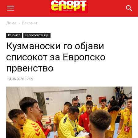
Дома
Ракомет
Ракомет
Репрезентација
Кузманоски го објави
списокот за Европско
првенство
24.06.2026 12:09