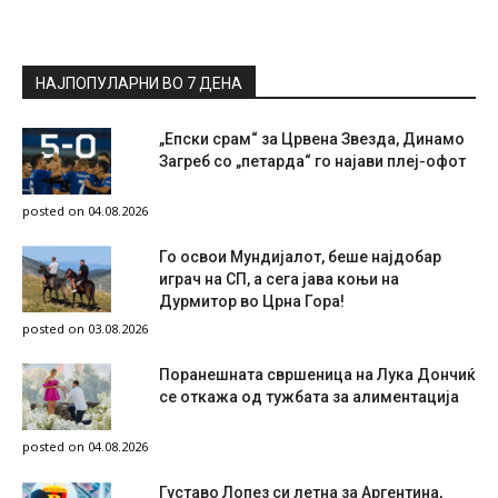
НАЈПОПУЛАРНИ ВО 7 ДЕНА
„Епски срам“ за Црвена Звезда, Динамо
Загреб со „петарда“ го најави плеј-офот
posted on 04.08.2026
Го освои Мундијалот, беше најдобар
играч на СП, а сега јава коњи на
Дурмитор во Црна Гора!
posted on 03.08.2026
Поранешната свршеница на Лука Дончиќ
се откажа од тужбата за алиментација
posted on 04.08.2026
Густаво Лопез си летна за Аргентина,