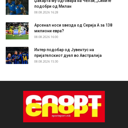
Џакарта му одговара на Челзи, „Сините“
подобри од Милан
08.08.2026 16:28
Арсенал носи ѕвезда од Серија А за 138
милиони евра?
08.08.2026 16:00
Интер подобар од Јувентус на
пријателскиот дуел во Австралија
08.08.2026 15:30