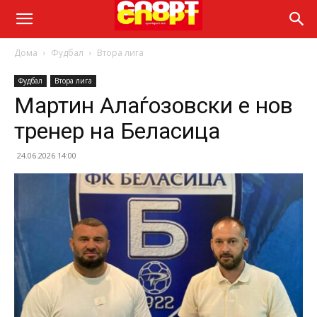
Дома
Фудбал
Втора лига
Фудбал
Втора лига
Мартин Алаѓозовски е нов
тренер на Беласица
24.06.2026 14:00