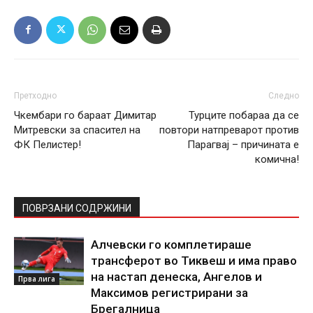
Претходно
Следно
Чкембари го бараат Димитар
Турците побараа да се
Митревски за спасител на
повтори натпреварот против
ФК Пелистер!
Парагвај – причината е
комична!
ПОВРЗАНИ СОДРЖИНИ
Алчевски го комплетираше
трансферот во Тиквеш и има право
на настап денеска, Ангелов и
Прва лига
Максимов регистрирани за
Брегалница