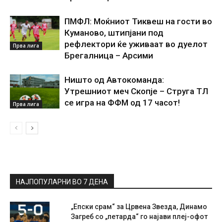
ПМФЛ: Моќниот Тиквеш на гости во
Куманово, штипјани под
рефлектори ќе уживаат во дуелот
Прва лига
Брегалница – Арсими
Ништо од Автокоманда:
Утрешниот меч Скопје – Струга ТЛ
се игра на ФФМ од 17 часот!
Прва лига
НАЈПОПУЛАРНИ ВО 7 ДЕНА
„Епски срам“ за Црвена Звезда, Динамо
Загреб со „петарда“ го најави плеј-офот