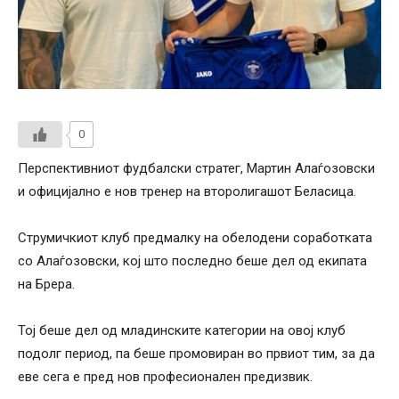
0
Перспективниот фудбалски стратег, Мартин Алаѓозовски
и официјално е нов тренер на второлигашот Беласица.
Струмичкиот клуб предмалку на обелодени соработката
со Алаѓозовски, кој што последно беше дел од екипата
на Брера.
Тој беше дел од младинските категории на овој клуб
подолг период, па беше промовиран во првиот тим, за да
еве сега е пред нов професионален предизвик.