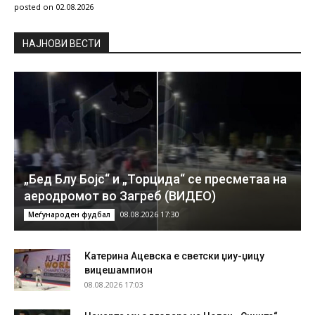
posted on 02.08.2026
НAЈНОВИ ВЕСТИ
„Бед Блу Бојс“ и „Торцида“ се пресметаа на
аеродромот во Загреб (ВИДЕО)
08.08.2026 17:30
Меѓународен фудбал
Катерина Ацевска е светски џиу-џицу
вицешампион
08.08.2026 17:03