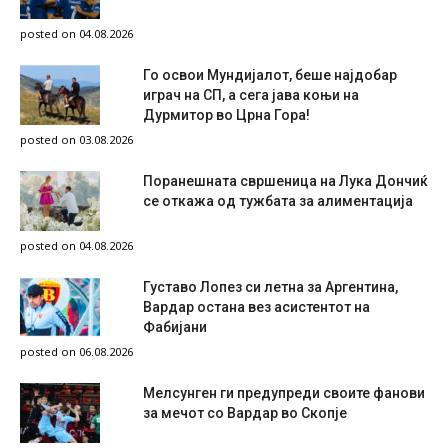
posted on 04.08.2026
Го освои Мундијалот, беше најдобар
играч на СП, а сега јава коњи на
Дурмитор во Црна Гора!
posted on 03.08.2026
Поранешната свршеница на Лука Дончиќ
се откажа од тужбата за алиментација
posted on 04.08.2026
Густаво Лопез си летна за Аргентина,
Вардар остана вез асистентот на
Фабијани
posted on 06.08.2026
Мелсунген ги предупреди своите фанови
за мечот со Вардар во Скопје