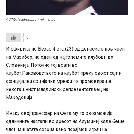
ФОТО:.facebook.com/nkmaribor
0
И официјално Бехар Фета (23) од денеска е нов член
на Марибор, на еден од најголемите клубови во
Словенија. Поточно тој врати во
клубот.Раководството на клубот преку својот сајт и
официјални социјални мрежи го промовираше
некогашниот младински репрезентативец на
Македонија.
Инаку овој трансфер на Фета му го овозможија
одличните настапи во дресот на Алуминиј каде беше
член минатата сезона како позајмен играч на