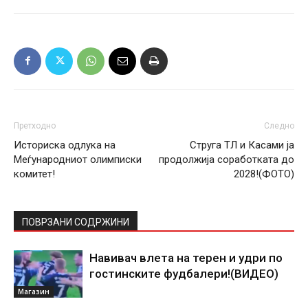
Претходно
Следно
Историска одлука на
Струга ТЛ и Касами ја
Меѓународниот олимписки
продолжија соработката до
комитет!
2028!(ФОТО)
ПОВРЗАНИ СОДРЖИНИ
Навивач влета на терен и удри по
гостинските фудбалери!(ВИДЕО)
Магазин