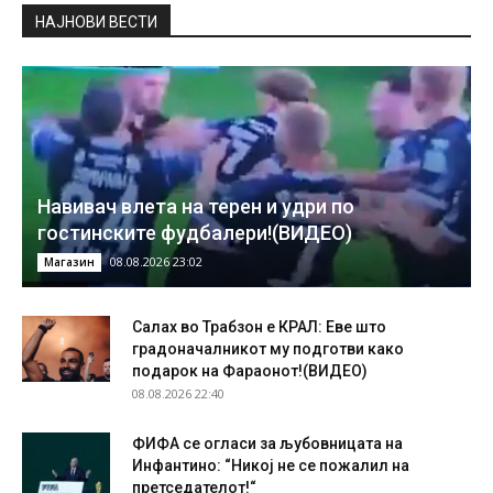
НAЈНОВИ ВЕСТИ
Навивач влета на терен и удри по
гостинските фудбалери!(ВИДЕО)
08.08.2026 23:02
Магазин
Салах во Трабзон е КРАЛ: Еве што
градоначалникот му подготви како
подарок на Фараонот!(ВИДЕО)
08.08.2026 22:40
ФИФА се огласи за љубовницата на
Инфантино: “Никој не се пожалил на
претседателот!“