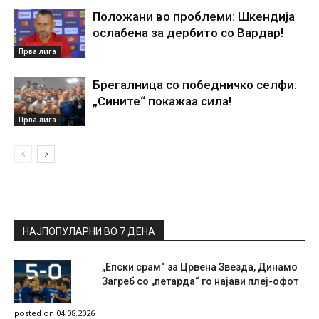
Положани во проблеми: Шкендија
ослабена за дербито со Вардар!
Прва лига
Брегалница со победничко селфи:
„Сините“ покажаа сила!
Прва лига
НАЈПОПУЛАРНИ ВО 7 ДЕНА
„Епски срам“ за Црвена Звезда, Динамо
Загреб со „петарда“ го најави плеј-офот
posted on 04.08.2026