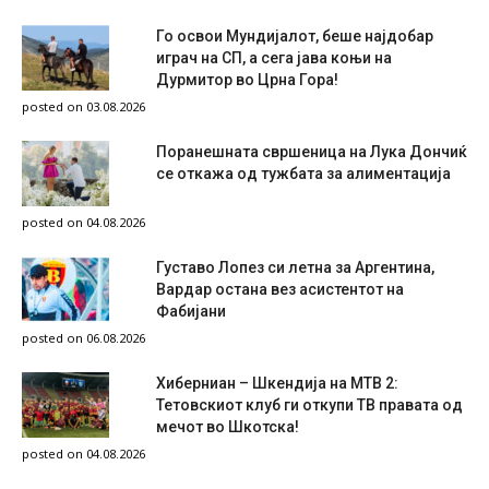
Го освои Мундијалот, беше најдобар
играч на СП, а сега јава коњи на
Дурмитор во Црна Гора!
posted on 03.08.2026
Поранешната свршеница на Лука Дончиќ
се откажа од тужбата за алиментација
posted on 04.08.2026
Густаво Лопез си летна за Аргентина,
Вардар остана вез асистентот на
Фабијани
posted on 06.08.2026
Хиберниан – Шкендија на МТВ 2:
Тетовскиот клуб ги откупи ТВ правата од
мечот во Шкотска!
posted on 04.08.2026