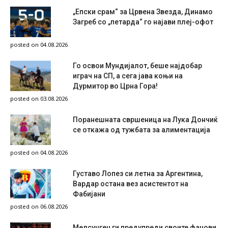
„Епски срам“ за Црвена Звезда, Динамо
Загреб со „петарда“ го најави плеј-офот
posted on 04.08.2026
Го освои Мундијалот, беше најдобар
играч на СП, а сега јава коњи на
Дурмитор во Црна Гора!
posted on 03.08.2026
Поранешната свршеница на Лука Дончиќ
се откажа од тужбата за алиментација
posted on 04.08.2026
Густаво Лопез си летна за Аргентина,
Вардар остана вез асистентот на
Фабијани
posted on 06.08.2026
Мелсунген ги предупреди своите фанови