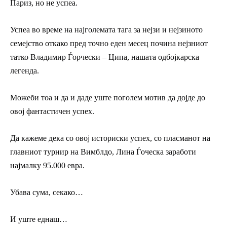
Париз, но не успеа.
Успеа во време на најголемата тага за нејзи и нејзиното
семејство откако пред точно еден месец почина нејзниот
татко Владимир Ѓорчески – Ципа, нашата одбојкарска
легенда.
Можеби тоа и да и даде уште поголем мотив да дојде до
овој фантастичен успех.
Да кажеме дека со овој историски успех, со пласманот на
главниот турнир на Вимблдо, Лина Ѓоческа заработи
најмалку 95.000 евра.
Убава сума, секако…
И уште еднаш…