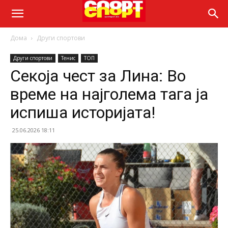
Дома
Други спортови
Други спортови
Тенис
ТОП
Секоја чест за Лина: Во
време на најголема тага ја
испиша историјата!
25.06.2026 18:11