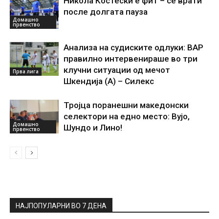
Никола Костески е фит – се врати
после долгата пауза
Домашно
првенство
Анализа на судиските одлуки: ВАР
правилно интервенираше во три
клучни ситуации од мечот
Прва лига
Шкендија (А) – Силекс
Тројца поранешни македонски
селектори на едно место: Вујо,
Домашно
Шундо и Лино!
првенство
НАЈПОПУЛАРНИ ВО 7 ДЕНА