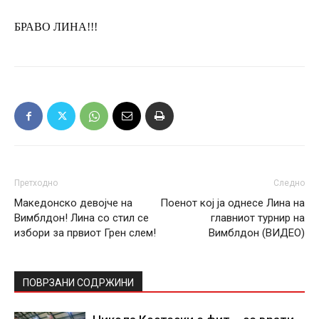
БРАВО ЛИНА!!!
Претходно
Следно
Македонско девојче на
Поенот кој ја однесе Лина на
Вимблдон! Лина со стил се
главниот турнир на
избори за првиот Грен слем!
Вимблдон (ВИДЕО)
ПОВРЗАНИ СОДРЖИНИ