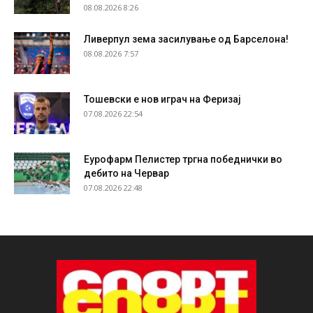
08.08.2026 8:26
Ливерпул зема засилување од Барселона!
08.08.2026 7:57
Тошевски е нов играч на Феризај
07.08.2026 22:54
Еурофарм Пелистер тргна победнички во
дебито на Червар
07.08.2026 22:48