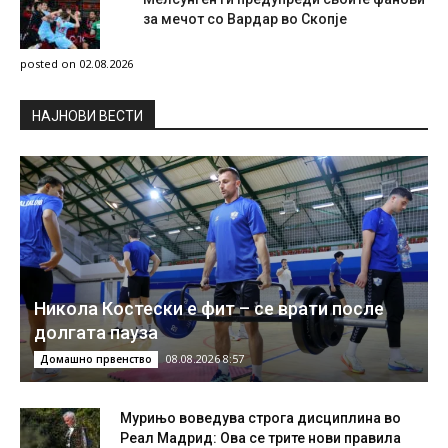
за мечот со Вардар во Скопје
posted on 02.08.2026
НAЈНОВИ ВЕСТИ
Никола Костески е фит – се врати после
долгата пауза
08.08.2026 8:57
Домашно првенство
Мурињо воведува строга дисциплина во
Реал Мадрид: Ова се трите нови правила