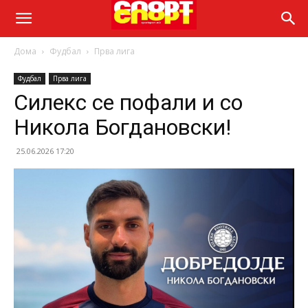
Дома
Фудбал
Прва лига
Фудбал
Прва лига
Силекс се пофали и со
Никола Богдановски!
25.06.2026 17:20