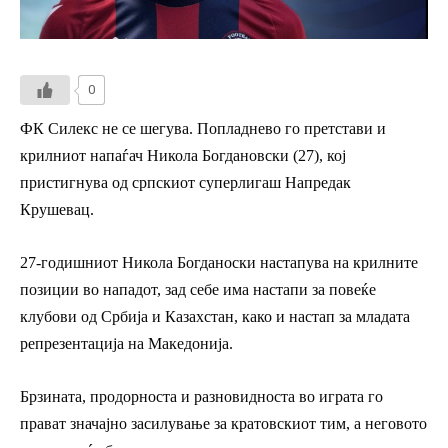
0
ФК Силекс не се шегува. Попладнево го претстави и
крилниот напаѓач Никола Богдановски (27), кој
пристигнува од српскиот суперлигаш Напредак
Крушевац.
27-годишниот Никола Богданоски настапува на крилните
позиции во нападот, зад себе има настапи за повеќе
клубови од Србија и Казахстан, како и настап за младата
репрезентација на Македонија.
Брзината, продорноста и разновидноста во играта го
прават значајно засилување за
кратовскиот тим
, а неговото