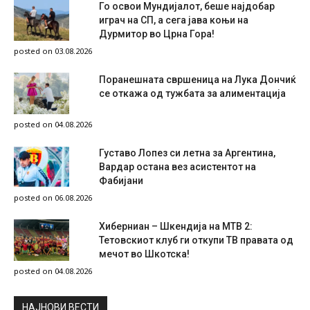
Го освои Мундијалот, беше најдобар
играч на СП, а сега јава коњи на
Дурмитор во Црна Гора!
posted on 03.08.2026
Поранешната свршеница на Лука Дончиќ
се откажа од тужбата за алиментација
posted on 04.08.2026
Густаво Лопез си летна за Аргентина,
Вардар остана вез асистентот на
Фабијани
posted on 06.08.2026
Хиберниан – Шкендија на МТВ 2:
Тетовскиот клуб ги откупи ТВ правата од
мечот во Шкотска!
posted on 04.08.2026
НAЈНОВИ ВЕСТИ