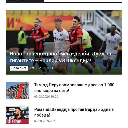
Ново “црвено-црно“ мега-дерби: Дуел на
гигантите – Вардар VS Шкендија!
09.08.2026 10:30
Прва лига
Тим од Перу промовираше дрес со 1.000
спонзори на него!
09.08.2026 10:00
Рамани:Шкендија против Вардар оди на
победа!
09.08.2026 9:29