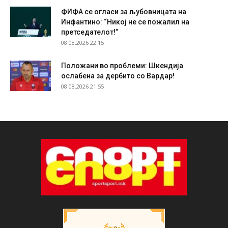
ФИФА се огласи за љубовницата на
Инфантино: “Никој не се пожалил на
претседателот!“
08.08.2026 22:15
Положани во проблеми: Шкендија
ослабена за дербито со Вардар!
08.08.2026 21:55