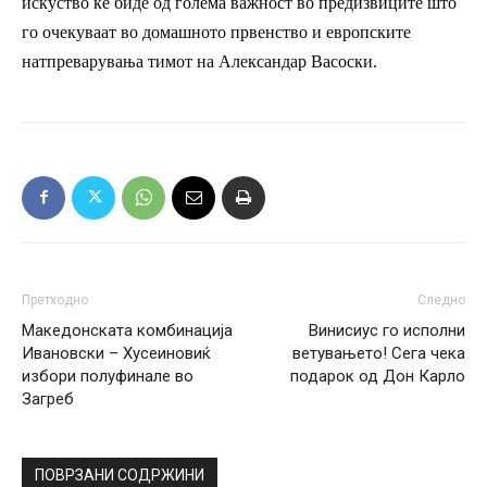
искуство ќе биде од голема важност во предизвиците што
го
очекуваат во домашното првенство и европските
натпреварувања
тимот на Александар Васоски.
Претходно
Следно
Македонската комбинација
Винисиус го исполни
Ивановски – Хусеиновиќ
ветувањето! Сега чека
избори полуфинале во
подарок од Дон Карло
Загреб
ПОВРЗАНИ СОДРЖИНИ