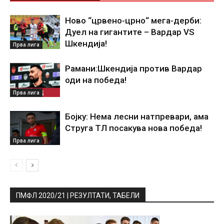
Ново “црвено-црно“ мега-дерби:
Дуел на гигантите – Вардар VS
Шкендија!
Прва лига
Рамани:Шкендија против Вардар
оди на победа!
Прва лига
Бојку: Нема лесни натпревари, ама
Струга ТЛ посакува нова победа!
Прва лига
ПМФЛ 2020/21 | РЕЗУЛТАТИ, ТАБЕЛИ