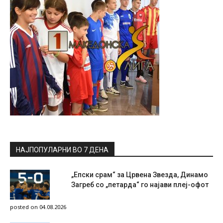
НАЈПОПУЛАРНИ ВО 7 ДЕНА
„Епски срам“ за Црвена Звезда, Динамо
Загреб со „петарда“ го најави плеј-офот
posted on 04.08.2026