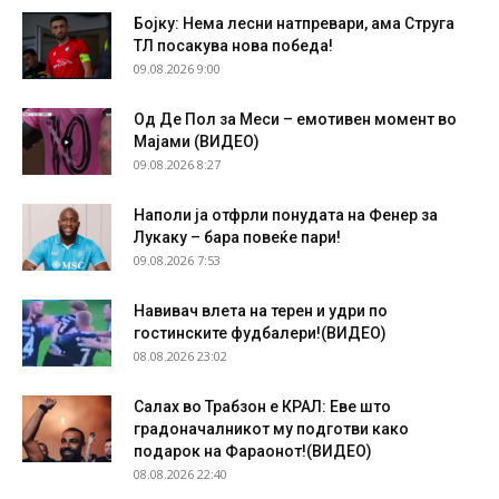
Бојку: Нема лесни натпревари, ама Струга
ТЛ посакува нова победа!
09.08.2026 9:00
Од Де Пол за Меси – емотивен момент во
Мајами (ВИДЕО)
09.08.2026 8:27
Наполи ја отфрли понудата на Фенер за
Лукаку – бара повеќе пари!
09.08.2026 7:53
Навивач влета на терен и удри по
гостинските фудбалери!(ВИДЕО)
08.08.2026 23:02
Салах во Трабзон е КРАЛ: Еве што
градоначалникот му подготви како
подарок на Фараонот!(ВИДЕО)
08.08.2026 22:40