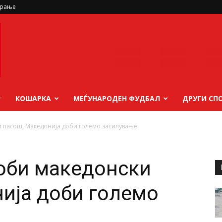
ирање
КОШАРКА
МЕЃУНАРОДЕН ФУДБАЛ
ДРУГИ СП
ки пасош, Македонија доби големо засилување!
доби македонски
ија доби големо