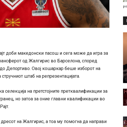
po
ајт доби македонски пасош и сега може да игра за
трансферот од Жалгирис во Барселона, според
ндо Депортиво. Овој кошаркар беше изборот на
а стручниот штаб на репрезентацијата.
а селекција на претстојните претквалификации за
странец, но затоа за оние главни квалификации во
Рајт.
дресот на Жалгирис, а тоа му помогна да направи