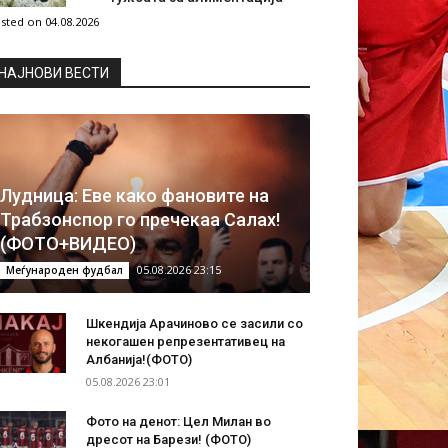
sted on 04.08.2026
НAЈНОВИ ВЕСТИ
Лудница: Еве како фановите на
Трабзонспор го пречекаа Салах!
(ФОТО+ВИДЕО)
05.08.2026 23:15
Меѓународен фудбал
Шкендија Арачиново се засили со
некогашен репрезентативец на
Албанија!(ФОТО)
05.08.2026 23:01
Фото на денот: Цел Милан во
дресот на Барези! (ФОТО)