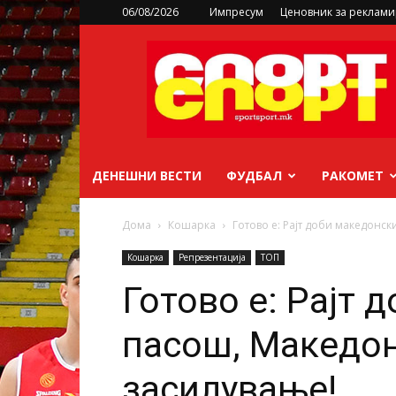
06/08/2026
Импресум
Ценовник за реклам
sportsport.mk
ДЕНЕШНИ ВЕСТИ
ФУДБАЛ
РАКОМЕТ
Дома
Кошарка
Готово е: Рајт доби македонс
Кошарка
Репрезентација
ТОП
Готово е: Рајт 
пасош, Македон
засилување!