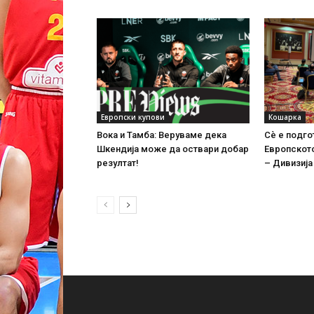
Европски купови
Кошарка
Вока и Тамба: Веруваме дека
Сѐ е подго
Шкендија може да оствари добар
Европскот
резултат!
– Дивизија