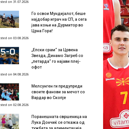
sted on 31.07.2026
Го освои Мундијалот, беше
најдобар играч на СП, а сега
јава коњи на Дурмитор во
Црна Гора!
sted on 03.08.2026
„Епски срам“ за Црвена
Звезда, Динамо Загреб со
„петарда“ го најави плеј-
офот
sted on 04.08.2026
Мелсунген ги предупреди
своите фанови за мечот со
Вардар во Скопје
sted on 02.08.2026
Поранешната свршеница на
Лука Дончиќ се откажа од
тужбата за алиментација