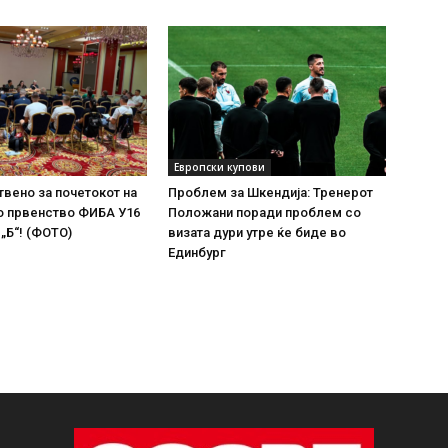
Европски купови
твено за почетокот на
Проблем за Шкендија: Тренерот
о првенство ФИБА У16
Положани поради проблем со
 „Б“! (ФОТО)
визата дури утре ќе биде во
Единбург