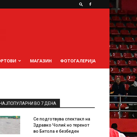
ОРТОВИ
МАГАЗИН
ФОТОГАЛЕРИЈА
НАЈПОПУЛАРНИ ВО 7 ДЕНА
Се подготвува спектакл на
Здравко Чолиќ но теренот
во Битола е безбеден