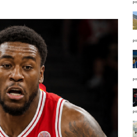
po
po
po
po