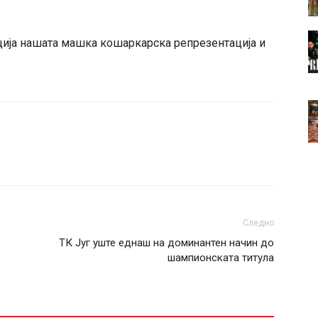
иција нашата машка кошаркарска репрезентација и
Следно
ТК Југ уште еднаш на доминантен начин до
шампионската титула