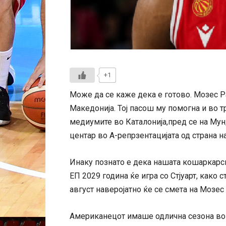
+1
Може да се каже дека е готово. Мозес Р
Македонија. Тој пасош му помогна и во 
медиумите во Каталонија,пред се на Му
центар во А-репрзентацијата од страна н
Инаку познато е дека нашата кошаркарск
ЕП 2029 година ќе игра со Стјуарт, како 
август наверојатно ќе се смета на Мозес 
Американецот имаше одлична сезона во 