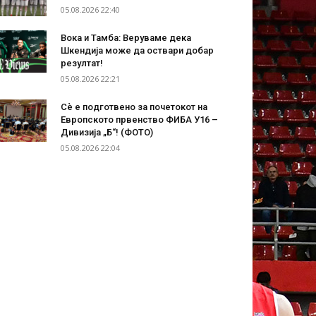
05.08.2026 22:40
Вока и Тамба: Веруваме дека
Шкендија може да оствари добар
резултат!
05.08.2026 22:21
Сѐ е подготвено за почетокот на
Европското првенство ФИБА У16 –
Дивизија „Б“! (ФОТО)
05.08.2026 22:04