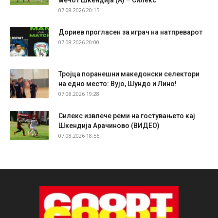
мечот Шкендија (А) – Силекс
07.08.2026 20:15
Дориев прогласен за играч на натпреварот
07.08.2026 20:00
Тројца поранешни македонски селектори
на едно место: Вујо, Шундо и Лино!
07.08.2026 19:28
Силекс извлече реми на гостувањето кај
Шкендија Арачиново (ВИДЕО)
07.08.2026 18:56