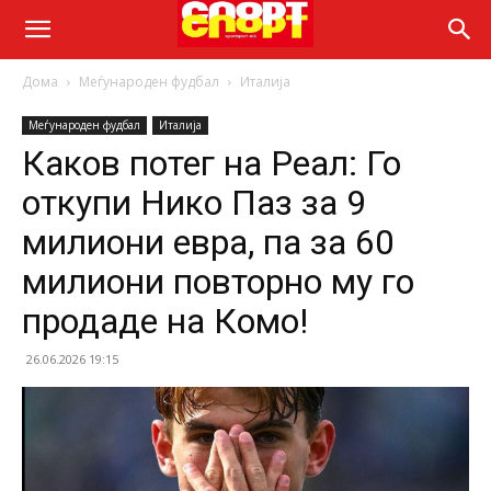
Дома
Меѓународен фудбал
Италија
Меѓународен фудбал
Италија
Каков потег на Реал: Го
откупи Нико Паз за 9
милиони евра, па за 60
милиони повторно му го
продаде на Комо!
26.06.2026 19:15