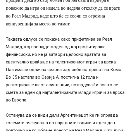
процени дека во овој момент од неговата кариера е
поважно да игра од недела во недела отколку да се врати
во Реал Мадрид, каде што ќе се соочи со огромна
конкуренција за место во тимот.
Таквата одлука се покажа како прифатлива за Реал
Мадрид, кој пронајде модел од кој профитираше
финансиски, но не ја затвори целосно вратата за
евентуално враќање на талентираниот играч за врска.
Паз имаше одлична сезона зад себе во дресот на Комо.
Во 35 настапи во Серија А, постигна 12 гола и
регистрираше шест асистенции, потврдувајќи зошто се
смета за еден од најталентираните млади играчи за врска
во Европа.
Останува да се види дали Аргентинецот ќе ги оправда
големите очекувања во наредните години и еден ден
повторно ќе го облече дресот на Реал Мадрид, што дури