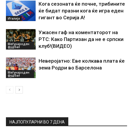
Кога сезоната ќе почне, трибините
ќе бидат празни кога ќе игра еден
гигант во Серија А!
Италија
Ужасен гаф на коментаторот на
РТС: Како Партизан да не е српски
Меѓународен
клуб!(ВИДЕО)
фудбал
Неверојатно: Еве колкава плата ќе
зема Родри во Барселона
Меѓународен
фудбал
НАЈПОПУЛАРНИ ВО 7 ДЕНА