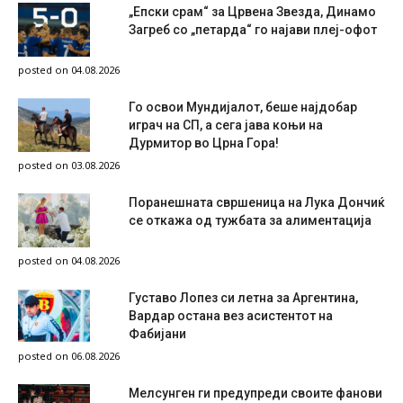
„Епски срам“ за Црвена Звезда, Динамо
Загреб со „петарда“ го најави плеј-офот
posted on 04.08.2026
Го освои Мундијалот, беше најдобар
играч на СП, а сега јава коњи на
Дурмитор во Црна Гора!
posted on 03.08.2026
Поранешната свршеница на Лука Дончиќ
се откажа од тужбата за алиментација
posted on 04.08.2026
Густаво Лопез си летна за Аргентина,
Вардар остана вез асистентот на
Фабијани
posted on 06.08.2026
Мелсунген ги предупреди своите фанови