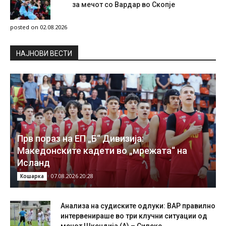
за мечот со Вардар во Скопје
posted on 02.08.2026
НAЈНОВИ ВЕСТИ
Прв пораз на ЕП „Б“ Дивизија:
Македонските кадети во „мрежата“ на
Исланд
07.08.2026 20:28
Кошарка
Анализа на судиските одлуки: ВАР правилно
интервенираше во три клучни ситуации од