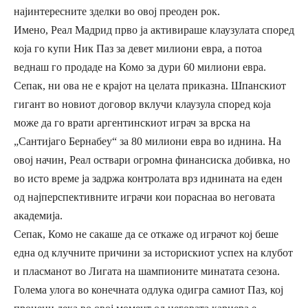
најинтересните зделки во овој преоден рок.
Имено, Реал Мадрид прво ја активираше клаузулата според
која го купи Ник Паз за девет милиони евра, а потоа
веднаш го продаде на Комо за дури 60 милиони евра.
Сепак, ни ова не е крајот на целата приказна. Шпанскиот
гигант во новиот договор вклучи клаузула според која
може да го врати аргентинскиот играч за врска на
„Сантијаго Бернабеу“ за 80 милиони евра во иднина. На
овој начин, Реал оствари огромна финансиска добивка, но
во исто време ја задржа контролата врз иднината на еден
од најперспективните играчи кои пораснаа во неговата
академија.
Сепак, Комо не сакаше да се откаже од играчот кој беше
една од клучните причини за историскиот успех на клубот
и пласманот во Лигата на шампионите минатата сезона.
Голема улога во конечната одлука одигра самиот Паз, кој