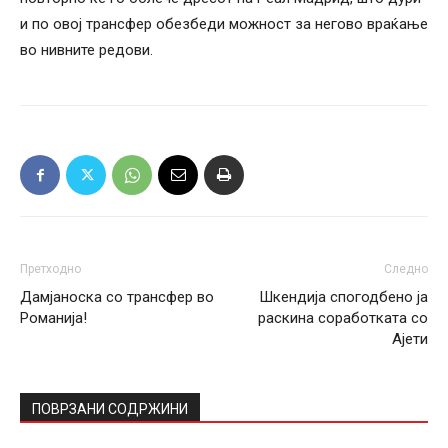
и по овој трансфер обезбеди можност за негово враќање
во нивните редови.
Претходно
Следно
Дамјаноска со трансфер во
Шкендија спогодбено ја
Романија!
раскина соработката со
Ајети
ПОВРЗАНИ СОДРЖИНИ