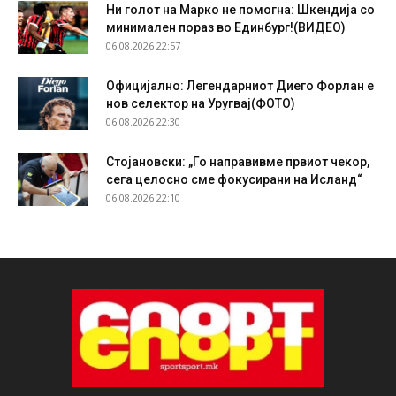
Ни голот на Марко не помогна: Шкендија со
минимален пораз во Единбург!(ВИДЕО)
06.08.2026 22:57
Официјално: Легендарниот Диего Форлан е
нов селектор на Уругвај(ФОТО)
06.08.2026 22:30
Стојановски: „Го направивме првиот чекор,
сега целосно сме фокусирани на Исланд“
06.08.2026 22:10