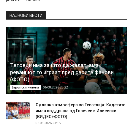
НAЈНОВИ ВЕСТИ
Тетовци има за што да жалат, ама
реваншот го играат пред своите фанови
(ФОТО)
06.08.2026 23:22
Европски купови
Одлична атмосфера во Гевгелија: Кадетите
имаа поддршка од Главчев и Илиевски
(ВИДЕО+ФОТО)
06.08.2026 23:15