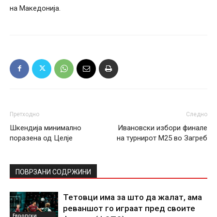
на Македонија.
Претходно
Следно
Шкендија минимално
Ивановски избори финале
поразена од Целје
на турнирот М25 во Загреб
ПОВРЗАНИ СОДРЖИНИ
Тетовци има за што да жалат, ама
реваншот го играат пред своите
Европски