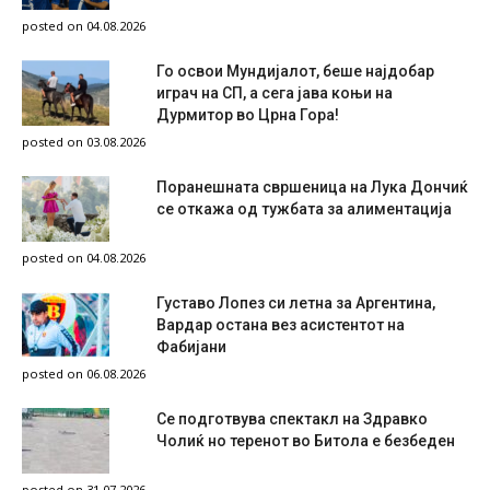
posted on 04.08.2026
Го освои Мундијалот, беше најдобар
играч на СП, а сега јава коњи на
Дурмитор во Црна Гора!
posted on 03.08.2026
Поранешната свршеница на Лука Дончиќ
се откажа од тужбата за алиментација
posted on 04.08.2026
Густаво Лопез си летна за Аргентина,
Вардар остана вез асистентот на
Фабијани
posted on 06.08.2026
Се подготвува спектакл на Здравко
Чолиќ но теренот во Битола е безбеден
posted on 31.07.2026