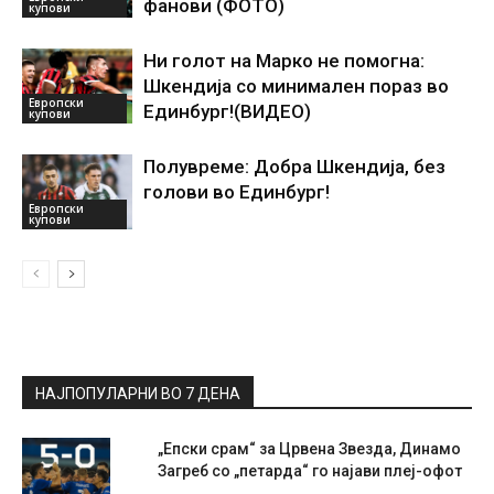
фанови (ФОТО)
купови
Ни голот на Марко не помогна:
Шкендија со минимален пораз во
Европски
Единбург!(ВИДЕО)
купови
Полувреме: Добра Шкендија, без
голови во Единбург!
Европски
купови
НАЈПОПУЛАРНИ ВО 7 ДЕНА
„Епски срам“ за Црвена Звезда, Динамо
Загреб со „петарда“ го најави плеј-офот