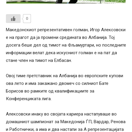
0
Македонскиот репрезентативен голман, Игор Алексовски
е на прагот да ја промени средината во Албанија. Тој
досега беше дел од тимот на Фљамуртари, но последните
информации велат дека искусниот голман е на пат да
стане член на тимот на Елбасан.
Овој тиме претставник на Албанија во европските купови
ова лето и има закажано двомеч со силниот Бате
Борисов во рамките од квалификациите за
Конференциката лига.
Алексовски инаку во својата кариера настапуваше во
домашниот шампионат за Македонија ЃП, Вардар, Ренова
и Работнички, а има и два настапи за А репрезентацијата