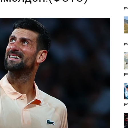
po
po
po
po