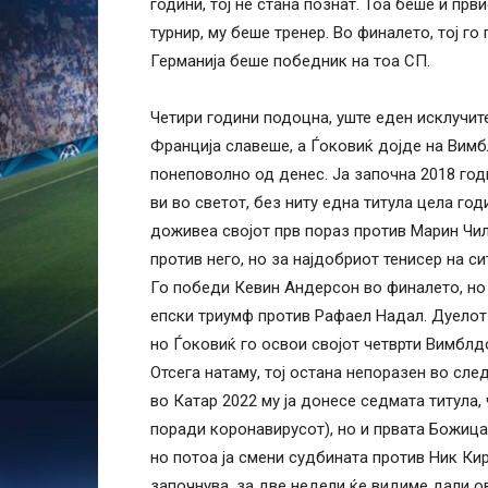
години, тој не стана познат. Тоа беше и пр
турнир, му беше тренер. Во финалето, тој г
Германија беше победник на тоа СП.
Четири години подоцна, уште еден исклучит
Франција славеше, а Ѓоковиќ дојде на Вимб
понеповолно од денес. Ја започна 2018 годи
ви во светот, без ниту една титула цела год
доживеа својот прв пораз против Марин Чили
против него, но за најдобриот тенисер на с
Го победи Кевин Андерсон во финалето, но 
епски триумф против Рафаел Надал. Дуелот
но Ѓоковиќ го освои својот четврти Вимблд
Отсега натаму, тој остана непоразен во сле
во Катар 2022 му ја донесе седмата титула,
поради коронавирусот), но и првата Божица
но потоа ја смени судбината против Ник Кир
започнува, за две недели ќе видиме дали о