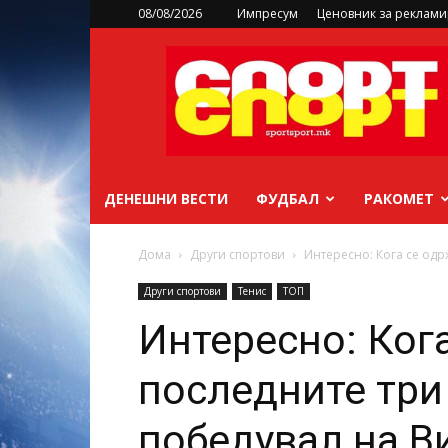
08/08/2026
Импресум
Ценовник за реклам
sportsport.mk
ДЕНЕШНИ ВЕСТИ
ФУДБАЛ
РАКОМЕТ
Дома
Други спортови
Интересно: Кога се одр
Други спортови
Тенис
ТОП
Интересно: Ког
последните три
победувал на В