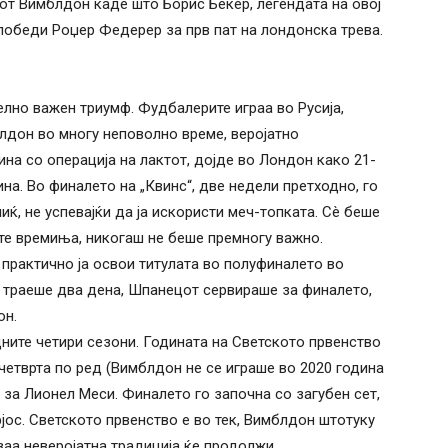
виот Вимблдон каде што Борис Бекер, легендата на овој
о победи Роџер Федерер за прв пат на лондонска трева.
елно важен триумф. Фудбалерите играа во Русија,
лдон во многу неповолно време, веројатно
на со операција на лактот, дојде во Лондон како 21-
ина. Во финалето на „Квинс“, две недели претходно, го
ќ, не успевајќи да ја искористи меч-топката. Сè беше
ите времиња, никогаш не беше премногу важно.
практично ја освои титулата во полуфиналето во
 траеше два дена, Шпанецот сервираше за финалето,
он.
дните четири сезони. Годината на Светското првенство
 четврта по ред (Вимблдон не се играше во 2020 година
 за Лионел Меси. Финалето го започна со загубен сет,
јос. Светското првенство е во тек, Вимблдон штотуку
ваа неверојатна традиција ќе продолжи.