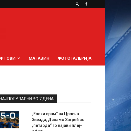
ОРТОВИ
МАГАЗИН
ФОТОГАЛЕРИЈА
НАЈПОПУЛАРНИ ВО 7 ДЕНА
„Епски срам“ за Црвена
Звезда, Динамо Загреб со
„петарда“ го најави плеј-