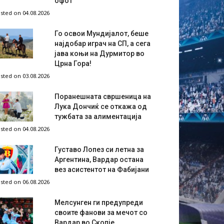
офот
sted on 04.08.2026
Го освои Мундијалот, беше
најдобар играч на СП, а сега
јава коњи на Дурмитор во
Црна Гора!
sted on 03.08.2026
Поранешната свршеница на
Лука Дончиќ се откажа од
тужбата за алиментација
sted on 04.08.2026
Густаво Лопез си летна за
Аргентина, Вардар остана
вез асистентот на Фабијани
sted on 06.08.2026
Мелсунген ги предупреди
своите фанови за мечот со
Вардар во Скопје