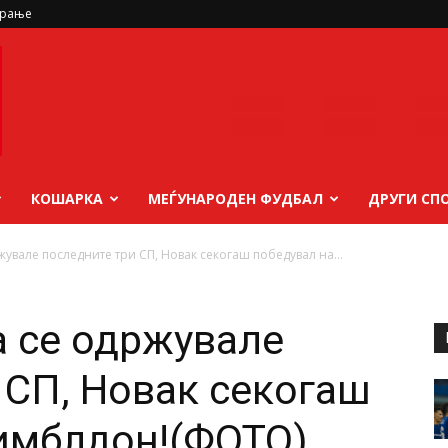
ирање
КОШАРКА
МЕЃУНАРОДЕН ФУДБАЛ
ДРУГИ СП
жувале последните три СП, Новак секогаш победувал на...
а се одржувале
 СП, Новак секогаш
имблдон!(ФОТО)