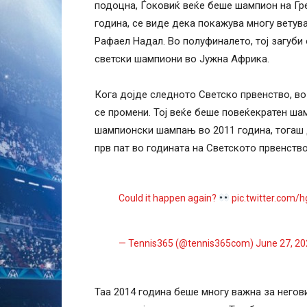
подоцна, Ѓоковиќ веќе беше шампион на Гре
година, се виде дека покажува многу ветув
Рафаел Надал. Во полуфиналето, тој загуби
светски шампиони во Јужна Африка.
Кога дојде следното Светско првенство, во 
се промени. Тој веќе беше повеќекратен ша
шампионски шампањ во 2011 година, тогаш 
прв пат во годината на Светското првенство
Could it happen again?
pic.twitter.com/
— Tennis365 (@tennis365com)
June 27, 2
Таа 2014 година беше многу важна за негов