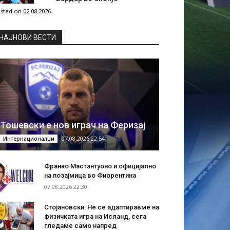
sted on 02.08.2026
НAЈНОВИ ВЕСТИ
Тошевски е нов играч на Феризај
07.08.2026 22:54
Интернационалци
Франко Мастантуоно и официјално
на позајмица во Фиорентина
07.08.2026 22:30
Стојановски: Не се адаптиравме на
физичката игра на Исланд, сега
гледаме само напред