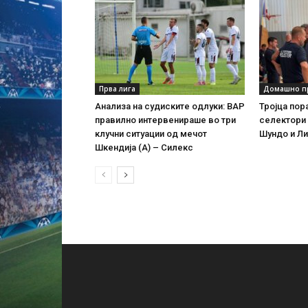
Прва лига
Домашно п
Анализа на судиските одлуки: ВАР
Тројца по
правилно интервенираше во три
селектори 
клучни ситуации од мечот
Шундо и Ли
Шкендија (А) – Силекс