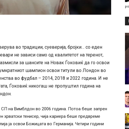
po
верува во традиции, суеверија, бројки… со еден
ревари не зависи само од квалитетот на теренот,
 размисли за шансите на Новак Ѓоковиќ да го освои
умкратниот шампион освои титули во Лондон во
нства во фудбал – 2014, 2018 и 2022 година. И не
етата, Ѓоковиќ никогаш не пропуштил година на
ндон.
а СП на Вимблдон во 2006 година. Потоа беше запрен
н хрватски тенисер, чија кариера беше предвреме
ија ја освои Божицата во Германија. Четири години