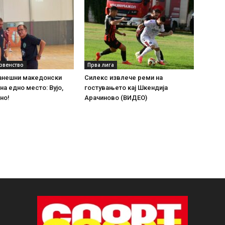
рвенство
Прва лига
ранешни македонски
Силекс извлече реми на
на едно место: Вујо,
гостувањето кај Шкендија
но!
Арачиново (ВИДЕО)