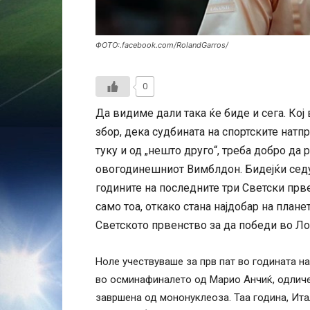
ФОТО:.facebook.com/RolandGarros/
0
Да видиме дали така ќе биде и сега. Кој 
збор, дека судбината на спортските натп
туку и од „нешто друго“, треба добро да
овогодинешниот Вимблдон. Бидејќи сед
годините на последните три Светски прве
само тоа, откако стана најдобар на план
Светското првенство за да победи во Ло
Ноле учествуваше за прв пат во годината н
во осминафиналето од Марио Анчиќ, одличе
завршена од мононуклеоза. Таа година, Итал