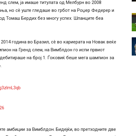
нд слем, ја имаше титулата од Мелбурн во 2008
ања, но сè уште гледаше во грбот на Роџер Федерер и
 од Томаш Бердих без многу успех. Шпанците беа
2014 година во Бразил, сè во кариерата на Новак веќе
мпион на Гренд слем, на Вимблдон го испи првиот
дебитираше на број 1. Ѓоковиќ беше мега шампион за
.
hg3zlmL3qb
026
ите амбиции за Вимблдон. Бидејќи, во претходните две