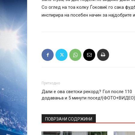
Со оглед на тоа колку Ѓоковиќ го сака фуд
инспирира на посебен начин за најдобрите и
Претходно
Дали е ова светски рекорд? Гол после 110
додавања и 5 минути посед!(ФОТО+ВИДЕО
ПОВРЗАНИ СОДРЖИНИ