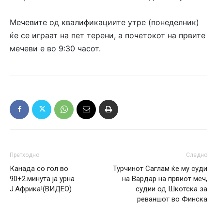
Мечевите од квалификациите утре (понеделник)
ќе се играат на пет терени, а почетокот на првите
мечеви е во 9:30 часот.
Претходно
Следно
Канада со гол во
Турчинот Саглам ќе му суди
90+2.минута ја урна
на Вардар на првиот меч,
Ј.Африка!(ВИДЕО)
судии од Шкотска за
реваншот во Финска