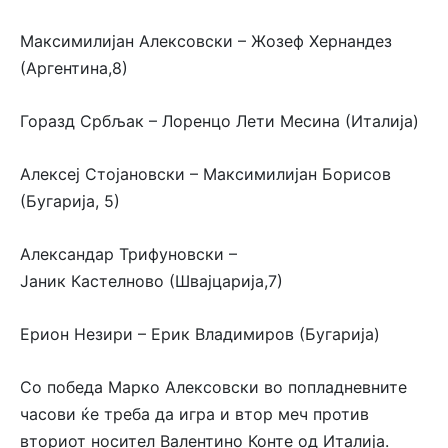
Максимилијан Алексовски – Жозеф Хернандез
(Аргентина,8)
Горазд Србљак – Лоренцо Лети Месина (Италија)
Алексеј Стојановски – Максимилијан Борисов
(Бугарија, 5)
Александар Трифуновски –
Јаник Кастелново (Швајцарија,7)
Ерион Незири – Ерик Владимиров (Бугарија)
Со победа Марко Алексовски во попладневните
часови ќе треба да игра и втор меч против
вториот носител Валентино Конте од Италија.