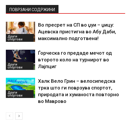
ПОВРЗАНИ СОДРЖИНИ
Во пресрет на СП во џуи – џицу:
Ацевска пристигна во Абу Даби,
Други
максимално подготвена!
спортови
Ѓорческа го предаде мечот од
второто коло на турнирот во
Други
Лајпциг
спортови
Халк Вело Грин – велосипедска
трка што ги поврзува спортот,
Други
природата и хуманоста повторно
спортови
во Маврово