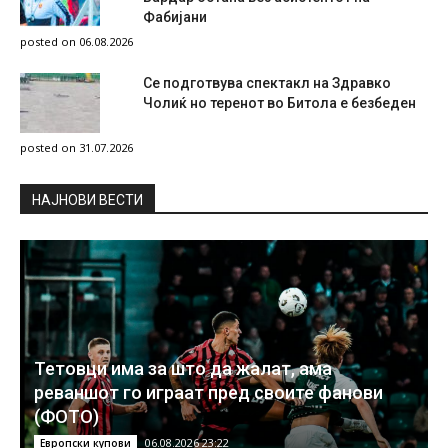
Фабијани
posted on 06.08.2026
Се подготвува спектакл на Здравко
Чолиќ но теренот во Битола е безбеден
posted on 31.07.2026
НAЈНОВИ ВЕСТИ
Тетовци има за што да жалат, ама
реваншот го играат пред своите фанови
(ФОТО)
06.08.2026 23:22
Европски купови