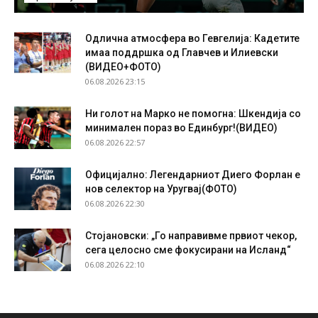
Одлична атмосфера во Гевгелија: Кадетите
имаа поддршка од Главчев и Илиевски
(ВИДЕО+ФОТО)
06.08.2026 23:15
Ни голот на Марко не помогна: Шкендија со
минимален пораз во Единбург!(ВИДЕО)
06.08.2026 22:57
Официјално: Легендарниот Диего Форлан е
нов селектор на Уругвај(ФОТО)
06.08.2026 22:30
Стојановски: „Го направивме првиот чекор,
сега целосно сме фокусирани на Исланд“
06.08.2026 22:10