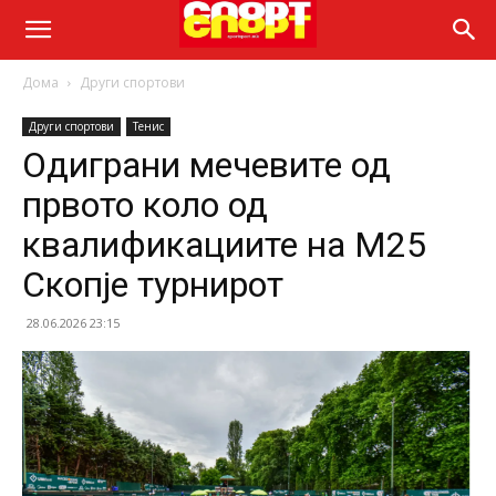
Дома
Други спортови
Други спортови
Тенис
Одиграни мечевите од
првото коло од
квалификациите на М25
Скопје турнирот
28.06.2026 23:15