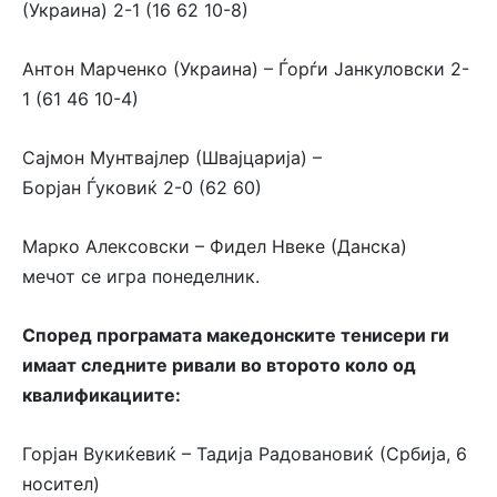
(Украина) 2-1 (16 62 10-8)
Антон Марченко (Украина) – Ѓорѓи Јанкуловски 2-
1 (61 46 10-4)
Сајмон Мунтвајлер (Швајцарија) –
Борјан Ѓуковиќ 2-0 (62 60)
Марко Алексовски – Фидел Нвеке (Данска)
мечот се игра понеделник.
Според програмата македонските тенисери ги
имаат следните ривали во второто коло од
квалификациите:
Горјан Вукиќевиќ – Тадија Радовановиќ (Србија, 6
носител)