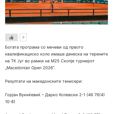
0
Богата програма со мечеви од првото
квалификациско коло имаше денеска на терените
на ТК Југ во рамки на М25 Скопје турнирот
„Macedonian Open 2026“.
Резултати на македонските тенисери:
Горјан Вукиќевиќ – Дарко Колевски 2-1 (46 76(4)
10-8)