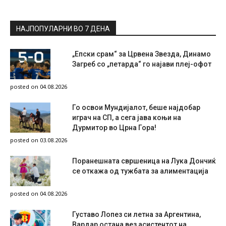
НАЈПОПУЛАРНИ ВО 7 ДЕНА
„Епски срам“ за Црвена Звезда, Динамо
Загреб со „петарда“ го најави плеј-офот
posted on 04.08.2026
Го освои Мундијалот, беше најдобар
играч на СП, а сега јава коњи на
Дурмитор во Црна Гора!
posted on 03.08.2026
Поранешната свршеница на Лука Дончиќ
се откажа од тужбата за алиментација
posted on 04.08.2026
Густаво Лопез си летна за Аргентина,
Вардар остана вез асистентот на