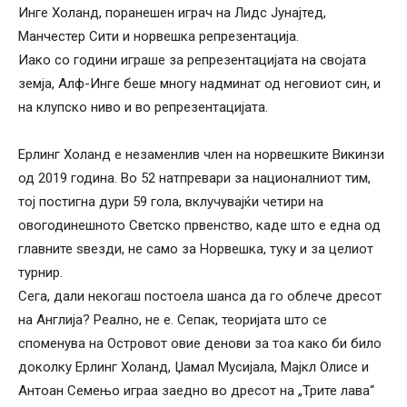
Инге Холанд, поранешен играч на Лидс Јунајтед,
Манчестер Сити и норвешка репрезентација.
Иако со години играше за репрезентацијата на својата
земја, Алф-Инге беше многу надминат од неговиот син, и
на клупско ниво и во репрезентацијата.
Ерлинг Холанд е незаменлив член на норвешките Викинзи
од 2019 година. Во 52 натпревари за националниот тим,
тој постигна дури 59 гола, вклучувајќи четири на
овогодинешното Светско првенство, каде што е една од
главните ѕвезди, не само за Норвешка, туку и за целиот
турнир.
Сега, дали некогаш постоела шанса да го облече дресот
на Англија? Реално, не е. Сепак, теоријата што се
споменува на Островот овие денови за тоа како би било
доколку Ерлинг Холанд, Џамал ​​Мусијала, Мајкл Олисе и
Антоан Семењо играа заедно во дресот на „Трите лава“