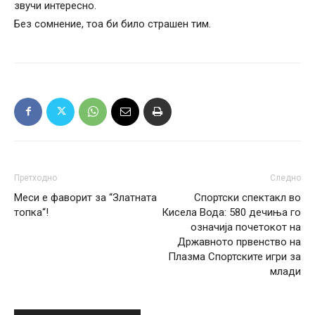
звучи интересно.
Без сомнение, тоа би било страшен тим.
Претходно
Следно
Меси е фаворит за “Златната
Спортски спектакл во
топка“!
Кисела Вода: 580 дечиња го
означија почетокот на
Државното првенство на
Плазма Спортските игри за
млади