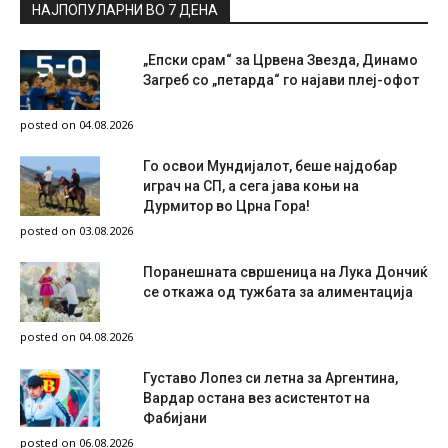
НАЈПОПУЛАРНИ ВО 7 ДЕНА
„Епски срам“ за Црвена Звезда, Динамо
Загреб со „петарда“ го најави плеј-офот
posted on 04.08.2026
Го освои Мундијалот, беше најдобар
играч на СП, а сега јава коњи на
Дурмитор во Црна Гора!
posted on 03.08.2026
Поранешната свршеница на Лука Дончиќ
се откажа од тужбата за алиментација
posted on 04.08.2026
Густаво Лопез си летна за Аргентина,
Вардар остана вез асистентот на
Фабијани
posted on 06.08.2026