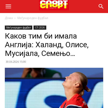
Дома
Меѓународен фудбал
Меѓународен фудбал
СП 2026
Каков тим би имала
Англија: Халанд, Олисе,
Мусијала, Семењо…
30.06.2026 15:00