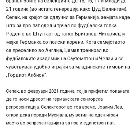
бранел боите на селекциите до 15, 16, 17 и млади до
21 година (во истата генерација како Џуд Белингам).
Сепак, на крајот се одлучил за Германија, земјата каде
што за прв пат одел и трчал по фудбалска топка.
Роден е во Штутгарт од татко Британец-Нигериец и
мајка Германка со полски корени. Кога семејството
се преселило во Англија, Џамал ​​тренирал во
фудбалските академии на Саутемптон и Челзи и се
чувствувал удобно играјќи за младинските тимови на
„Гордиот Албион“.
Сепак, во февруари 2021 година, тој ја прифатил поканата
да го носи дресот на германската сениорска
репрезентација. Селекторот во тоа време, Јоаким Лев,
откри дека поради Мусијала, му ветил на еден играч
место во репрезентацијата за прв и единствен пат.