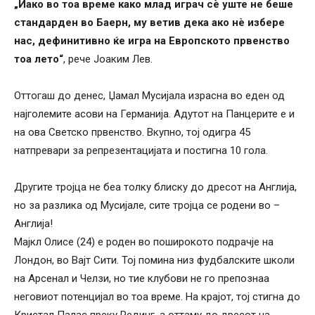
„Иако во тоа време како млад играч сè уште не беше
стандарден во Баерн, му ветив дека ако нè избере
нас, дефинитивно ќе игра на Европското првенство
тоа лето“
, рече Јоаким Лев.
Оттогаш до денес, Џамал ​​Мусијала израсна во еден од
најголемите асови на Германија. Адутот на Панцерите е и
на ова Светско првенство. Вкупно, тој одигра 45
натпревари за репрезентацијата и постигна 10 гола.
Другите тројца не беа толку блиску до дресот на Англија,
но за разлика од Мусијале, сите тројца се родени во –
Англија!
Мајкл Олисе (24) е роден во поширокото подрачје на
Лондон, во Вајт Сити. Тој помина низ фудбалските школи
на Арсенал и Челзи, но тие клубови не го препознаа
неговиот потенцијал во тоа време. На крајот, тој стигна до
Кристал Палас преку Рединг, а оттаму до дресот на