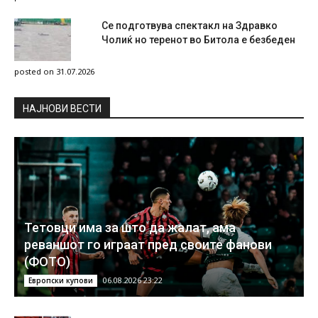
Се подготвува спектакл на Здравко
Чолиќ но теренот во Битола е безбеден
posted on 31.07.2026
НAЈНОВИ ВЕСТИ
Тетовци има за што да жалат, ама
реваншот го играат пред своите фанови
(ФОТО)
06.08.2026 23:22
Европски купови