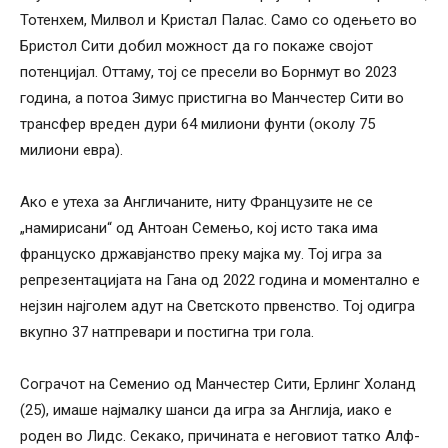
Тотенхем, Милвол и Кристал Палас. Само со одењето во
Бристол Сити добил можност да го покаже својот
потенцијал. Оттаму, тој се пресели во Борнмут во 2023
година, а потоа Зимус пристигна во Манчестер Сити во
трансфер вреден дури 64 милиони фунти (околу 75
милиони евра).
Ако е утеха за Англичаните, ниту Французите не се
„намирисани“ од Антоан Семењо, кој исто така има
француско државјанство преку мајка му. Тој игра за
репрезентацијата на Гана од 2022 година и моментално е
нејзин најголем адут на Светското првенство. Тој одигра
вкупно 37 натпревари и постигна три гола.
Сограчот на Семенио од Манчестер Сити, Ерлинг Холанд
(25), имаше најмалку шанси да игра за Англија, иако е
роден во Лидс. Секако, причината е неговиот татко Алф-