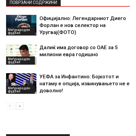
ПОВРЗАНИ СОДРЖИНИ
Официјално: Легендарниот Диего
Форлан е нов селектор на
Меѓународен
Уругвај(ФОТО)
фудбал
Далиќ има договор со ОАЕ за 5
милиони евра годишно
Меѓународен
фудбал
УЕФА за Инфантино: Бојкотот и
натаму е опција, извинувањето не е
Меѓународен
доволно!
фудбал