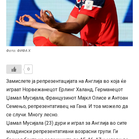
Фото: ФИФА Х
0
Замислете ја репрезентацијата на Англија во која ќе
играат Норвежанецот Ерлинг Халанд, Германецот
Џамал ​​Мусијала, Французинот Мајкл Олисе и Антоан
Семењо, репрезентативец на Гана. И тоа можело да
се случи. Многу лесно.
Џамал ​​Мусијала (23) дури и играл за Англија во сите
младински репрезентативни возрасни групи. Ги