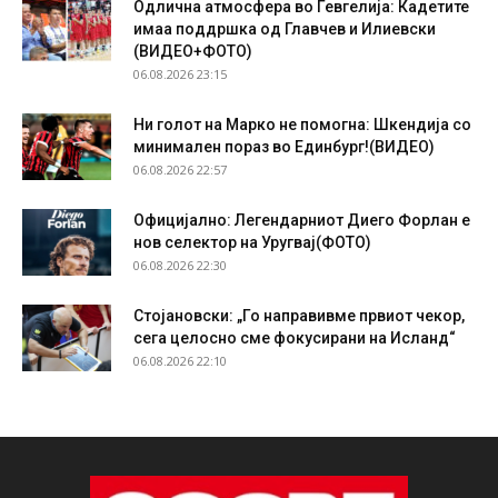
Одлична атмосфера во Гевгелија: Кадетите
имаа поддршка од Главчев и Илиевски
(ВИДЕО+ФОТО)
06.08.2026 23:15
Ни голот на Марко не помогна: Шкендија со
минимален пораз во Единбург!(ВИДЕО)
06.08.2026 22:57
Официјално: Легендарниот Диего Форлан е
нов селектор на Уругвај(ФОТО)
06.08.2026 22:30
Стојановски: „Го направивме првиот чекор,
сега целосно сме фокусирани на Исланд“
06.08.2026 22:10