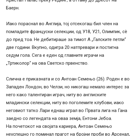
Баерн.
Иако пораснал во Англија, тој отсекогаш бил член на
помладите француски селекции, од У18, У21, Олимпик, сè
до пред тоа. Не дебитираше за тимот А „Галските петли“
две години. Вкупно, одигра 20 натпревари и постигна
седум гола. Сега е еден од главните играчи на
„Тртиколор“ на ова Светско првенство.
Слична е приказната и со Антоан Семењо (26). Роден е во
Западен Лондон, во Челзи, но никогаш немало интерес за
него како талентиран играч, ниту во англиските
младински селекции, ниту во поголемите клубови, иако
неговиот татко Лари еднаш играл во Првата лига на Гана
заедно со легендата на оваа земја, Ентони Јебоа.
На почетокот на својата кариера, Антоан Семењо
неуспешно го поминал прагот на бројни проби во Арсенал,