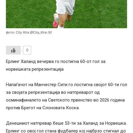
фото: City Xtra @City_Xtra (X)
0
Ерлинг Халанд вечерва го постигна 60-от гол за
норвешката репрезентација.
Напаѓачот на Манчестер Сити го постигна својот 60-ти гол
за својата репрезентација во натпреварот од
осминафиналето на Светското првенство во 2026 година
против Брегот на Слоновата Коска.
Денешниот натпревар беше 53-ти за Халанд за Норвешка.
Ерлинг со овој гол стана фудбалер кој најбрзо стигнал до