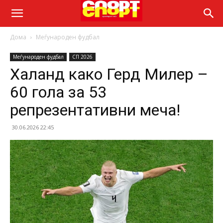
Дома
Меѓународен фудбал
Меѓународен фудбал
СП 2026
Халанд како Герд Милер –
60 гола за 53
репрезентативни меча!
30.06.2026 22:45