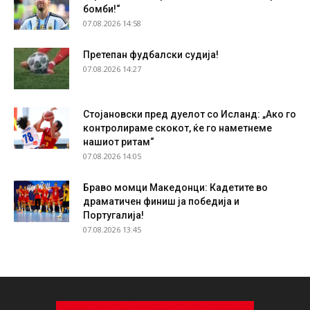
бомби!“
07.08.2026 14:58
Претепан фудбалски судија!
07.08.2026 14:27
Стојановски пред дуелот со Исланд: „Ако го
контролираме скокот, ќе го наметнеме
нашиот ритам“
07.08.2026 14:05
Браво момци Македонци: Кадетите во
драматичен финиш ја победија и
Португалија!
07.08.2026 13:45