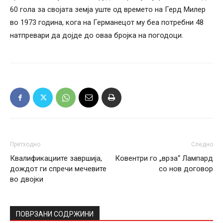
60 гола за својата земја уште од времето на Герд Милер
во 1973 година, кога на Германецот му беа потребни 48
натпревари да дојде до оваа бројка на погодоци.
Претходно
Следно
Квалификациите завршија,
Ковентри го „врза“ Лампард
дождот ги спречи мечевите
со нов договор
во двојки
ПОВРЗАНИ СОДРЖИНИ