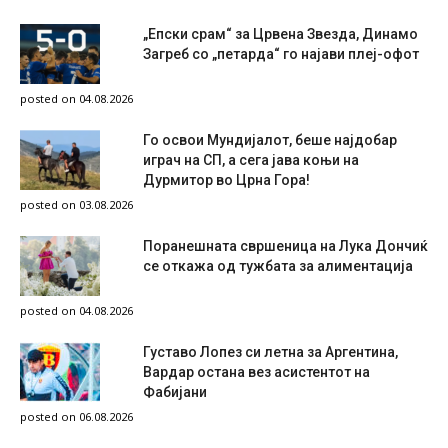
„Епски срам“ за Црвена Звезда, Динамо
Загреб со „петарда“ го најави плеј-офот
posted on 04.08.2026
Го освои Мундијалот, беше најдобар
играч на СП, а сега јава коњи на
Дурмитор во Црна Гора!
posted on 03.08.2026
Поранешната свршеница на Лука Дончиќ
се откажа од тужбата за алиментација
posted on 04.08.2026
Густаво Лопез си летна за Аргентина,
Вардар остана вез асистентот на
Фабијани
posted on 06.08.2026