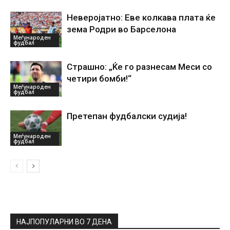
Неверојатно: Еве колкава плата ќе
зема Родри во Барселона
Меѓународен
фудбал
Страшно: „Ќе го разнесам Меси со
четири бомби!“
Меѓународен
фудбал
Претепан фудбалски судија!
Меѓународен
фудбал
НАЈПОПУЛАРНИ ВО 7 ДЕНА