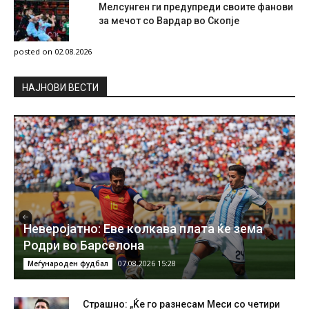
Мелсунген ги предупреди своите фанови
за мечот со Вардар во Скопје
posted on 02.08.2026
НAЈНОВИ ВЕСТИ
Неверојатно: Еве колкава плата ќе зема
Родри во Барселона
07.08.2026 15:28
Меѓународен фудбал
Страшно: „Ќе го разнесам Меси со четири