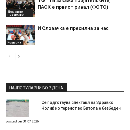
ТФТ ги закажа пријателските,
ПАОК е првиот ривал (ФОТО)
Домашно
првенство
И Словачка е пресилна за нас
Кошарка
НАЈПОПУЛАРНИ ВО 7 ДЕНА
Се подготвува спектакл на Здравко
Чолиќ но теренот во Битола е безбеден
posted on 31.07.2026