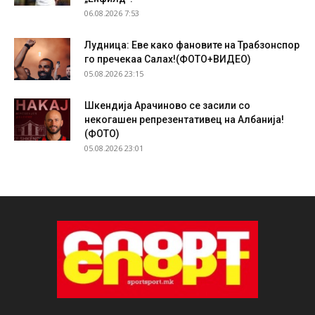
06.08.2026 7:53
Лудница: Еве како фановите на Трабзонспор
го пречекаа Салах!(ФОТО+ВИДЕО)
05.08.2026 23:15
Шкендија Арачиново се засили со
некогашен репрезентативец на Албанија!
(ФОТО)
05.08.2026 23:01