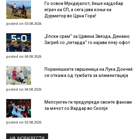
Го освои Мундијалот, беше најдобар
играч на СП, а сега јава коњи на
Дурмитор во Црна Гора!
posted on 03.08.2026
„Епски срам“ за Црвена Звезда, Динамо
Загреб со „петарда“ го најави плеј-офот
posted on 04.08.2026
Поранешната свршеница на Лука Дончиќ
се откажа од тужбата за алиментација
posted on 04.08.2026
Мелсунген ги предупреди своите фанови
за мечот со Вардар во Скопје
posted on 02.08.2026
НAЈНОВИ ВЕСТИ