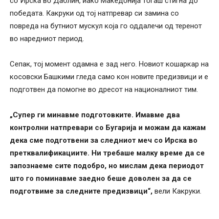
со Ирска во Даблин, иако Македонија тогаш стигна до
победата. Какруки од тој натпревар си замина со
повреда на бутниот мускул која го оддалечи од теренот
во наредниот период.
Сепак, тој момент одамна е зад него. Новиот кошаркар на
косовски Башкими гледа само кон новите предизвици и е
подготвен да помогне во дресот на националниот тим.
„Супер ги минавме подготовките. Имавме два
контролни натпревари со Бугарија и можам да кажам
дека сме подготвени за следниот меч со Ирска во
претквалификациите. Ни требаше малку време да се
запознаеме сите подобро, но мислам дека периодот
што го поминавме заедно беше доволен за да се
подготвиме за следните предизвици“,
вели Какруки.