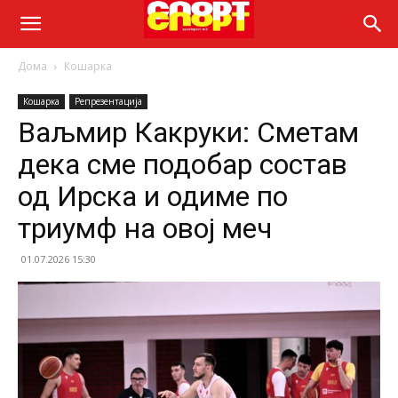
Дома
Кошарка
Кошарка
Репрезентација
Ваљмир Какруки: Сметам
дека сме подобар состав
од Ирска и одиме по
триумф на овој меч
01.07.2026 15:30