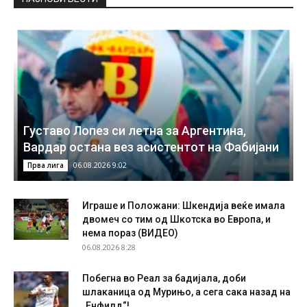
Густаво Лопез си летна за Аргентина,
Вардар остана вез асистентот на Фабијани
06.08.2026 9:02
Прва лига
Играше и Положани: Шкендија веќе имала
двомеч со тим од Шкотска во Европа, и
нема пораз (ВИДЕО)
06.08.2026 8:28
Побегна во Реал за бадијала, доби
шлаканица од Мурињо, а сега сака назад на
„Енфилд“!