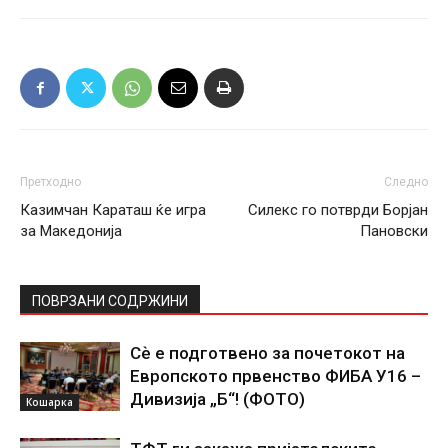
Претходно
Следно
Казимчан Караташ ќе игра
Силекс го потврди Борјан
за Македонија
Пановски
ПОВРЗАНИ СОДРЖИНИ
Сѐ е подготвено за почетокот на
Европското првенство ФИБА У16 –
Дивизија „Б“! (ФОТО)
Кошарка