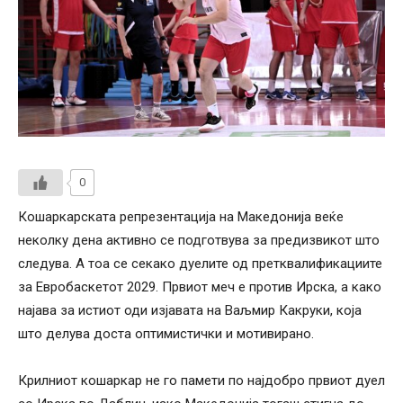
0
Кошаркарската репрезентација на Македонија веќе
неколку дена активно се подготвува за предизвикот што
следува. А тоа се секако дуелите од претквалификациите
за Евробаскетот 2029. Првиот меч е против Ирска, а како
најава за истиот оди изјавата на Ваљмир Какруки, која
што делува доста оптимистички и мотивирано.
Крилниот кошаркар не го памети по најдобро првиот дуел