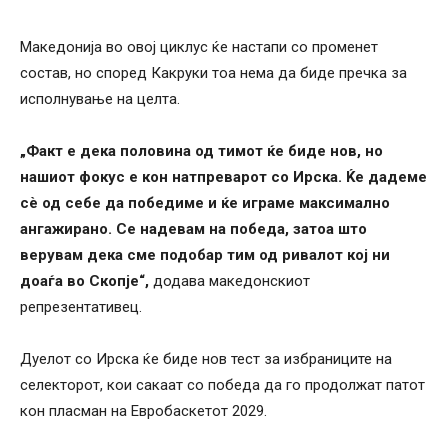
Македонија во овој циклус ќе настапи со променет
состав, но според Какруки тоа нема да биде пречка за
исполнување на целта.
„Факт е дека половина од тимот ќе биде нов, но
нашиот фокус е кон натпреварот со Ирска. Ќе дадеме
сè од себе да победиме и ќе играме максимално
ангажирано. Се надевам на победа, затоа што
верувам дека сме подобар тим од ривалот кој ни
доаѓа во Скопје“,
додава македонскиот
репрезентативец.
Дуелот со Ирска ќе биде нов тест за избраниците на
селекторот, кои сакаат со победа да го продолжат патот
кон пласман на Евробаскетот 2029.