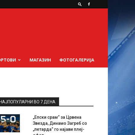
ОРТОВИ
МАГАЗИН
ФОТОГАЛЕРИЈА
НАЈПОПУЛАРНИ ВО 7 ДЕНА
„Епски срам“ за Црвена
Звезда, Динамо Загреб со
„петарда“ го најави плеј-