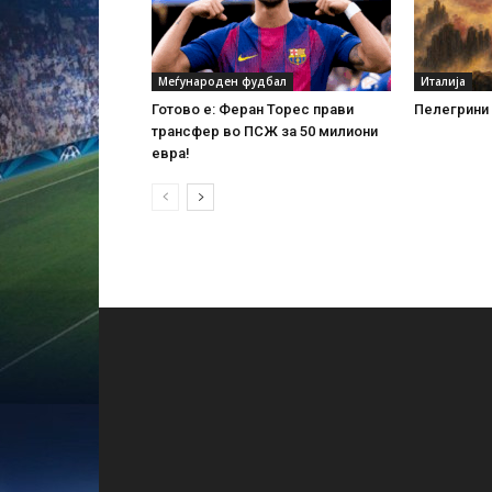
Меѓународен фудбал
Италија
Готово е: Феран Торес прави
Пелегрини 
трансфер во ПСЖ за 50 милиони
евра!