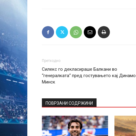
Претходно
Силекс го декласираше Балкани во
“генералката“ пред гостувањето кај Динамо
Минск
ПОВРЗАНИ СОДРЖИНИ