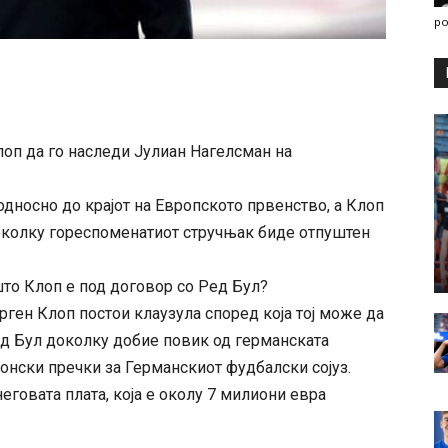
po
оп да го наследи Јулиан Нагелсман на
односно до крајот на Европското првенство, а Клоп
околку гореспоменатиот стручњак биде отпуштен
што Клоп е под договор со Ред Бул?
рген Клоп постои клаузула според која тој може да
ед Бул доколку добие повик од германската
конски пречки за Германскиот фудбалски сојуз.
еговата плата, која е околу 7 милиони евра