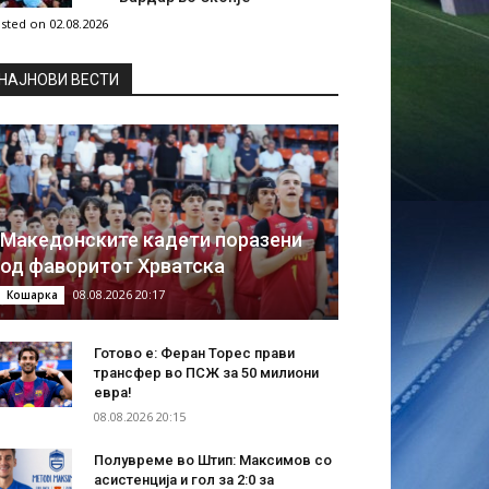
sted on 02.08.2026
НAЈНОВИ ВЕСТИ
Македонските кадети поразени
од фаворитот Хрватска
08.08.2026 20:17
Кошарка
Готово е: Феран Торес прави
трансфер во ПСЖ за 50 милиони
евра!
08.08.2026 20:15
Полувреме во Штип: Максимов со
асистенција и гол за 2:0 за