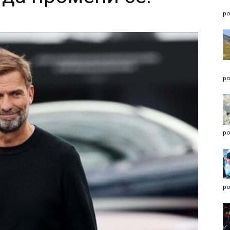
po
po
po
po