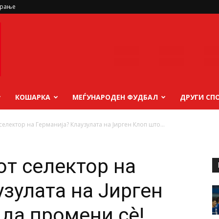
ирање
КОШАРКА
МЕЃУНАРОДЕН ФУДБАЛ
ДРУГИ СП
селектор на Германија? Клаузулата на Јирген Клоп што...
от селектор на
узулата на Јирген
да промени сè!