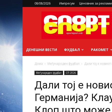
08/08/2026
Импресум
Ценовник за реклам
sportsport.mk
ДЕНЕШНИ ВЕСТИ
ФУДБАЛ
РАКОМЕТ
Дома
Меѓународен фудбал
Дали тој е новиот 
Меѓународен фудбал
СП 2026
Дали тој е нови
Германија? Кла
Клоп што може 