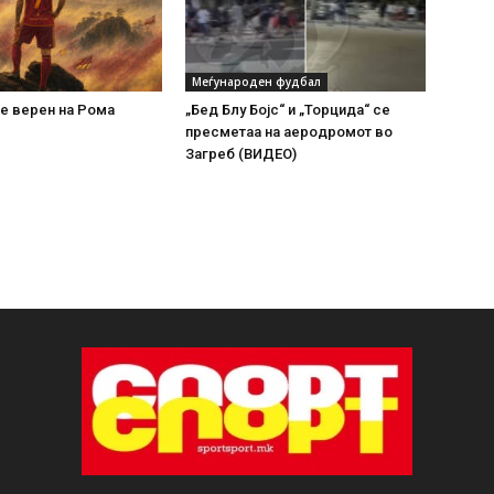
Меѓународен фудбал
е верен на Рома
„Бед Блу Бојс“ и „Торцида“ се
пресметаа на аеродромот во
Загреб (ВИДЕО)