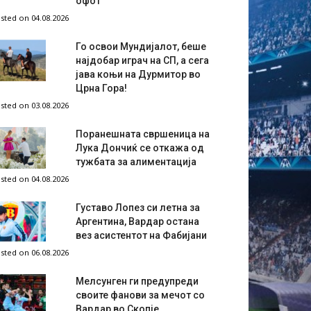
офот
sted on 04.08.2026
Го освои Мундијалот, беше
најдобар играч на СП, а сега
јава коњи на Дурмитор во
Црна Гора!
sted on 03.08.2026
Поранешната свршеница на
Лука Дончиќ се откажа од
тужбата за алиментација
sted on 04.08.2026
Густаво Лопез си летна за
Аргентина, Вардар остана
вез асистентот на Фабијани
sted on 06.08.2026
Мелсунген ги предупреди
своите фанови за мечот со
Вардар во Скопје