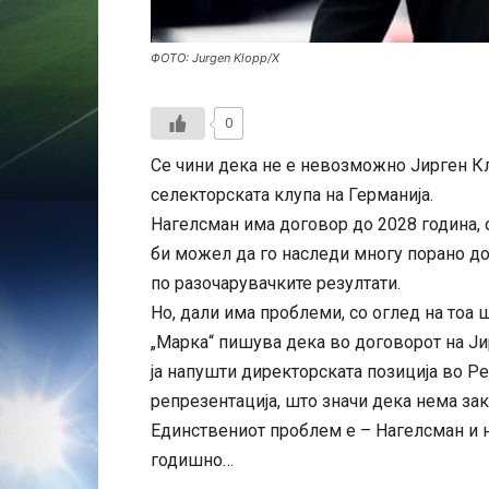
ФОТО: Јurgen Klopp/X
0
Се чини дека не е невозможно Јирген Кл
селекторската клупа на Германија.
Нагелсман има договор до 2028 година, 
би можел да го наследи многу порано д
по разочарувачките резултати.
Но, дали има проблеми, со оглед на тоа 
„Марка“ пишува дека во договорот на Ји
ја напушти директорската позиција во Р
репрезентација, што значи дека нема за
Единствениот проблем е – Нагелсман и н
годишно…