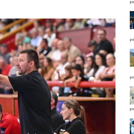
po
po
po
po