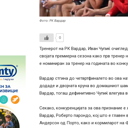
Фото: РК Вардар
0
Тренерот на РК Вардар, Иван Чупиќ очиглед
својата премиерна сезона како прв тренер 
е номиниран за тренер на годината во конку
Вардар стгина до четвртфиналето во ова на
додаде и двојната круна во домашниот шам
Вардар, тогаш дефинитивно Чупиќ влегува в
Секако, конкуренцијата за ова признание е 
Вардар, Роберто парондо, кој што е главен 
Андерсон од Порто, како и кормиларот на Ф