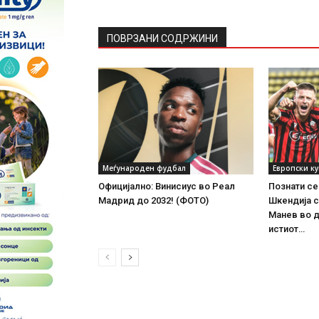
ПОВРЗАНИ СОДРЖИНИ
Меѓународен фудбал
Европски к
Официјално: Винисиус во Реал
Познати се
Мадрид до 2032! (ФОТО)
Шкендија с
Манев во д
истиот…