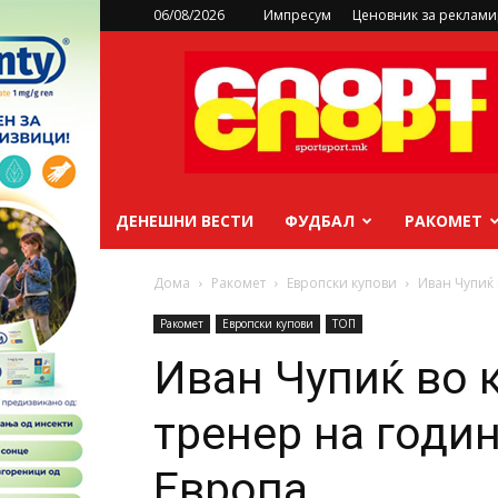
06/08/2026
Импресум
Ценовник за реклам
sportsport.mk
ДЕНЕШНИ ВЕСТИ
ФУДБАЛ
РАКОМЕТ
Дома
Ракомет
Европски купови
Иван Чупиќ 
Ракомет
Европски купови
ТОП
Иван Чупиќ во 
тренер на годин
Европа