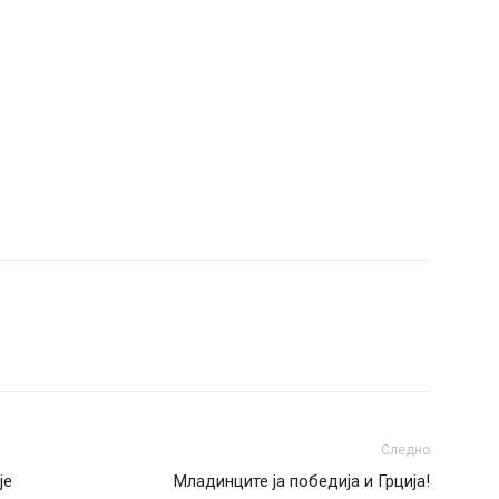
Следно
је
Младинците ја победија и Грција!