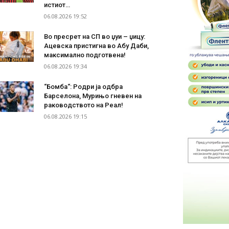
истиот…
06.08.2026 19:52
Во пресрет на СП во џуи – џицу:
Ацевска пристигна во Абу Даби,
максимално подготвена!
06.08.2026 19:34
“Бомба“: Родри ја одбра
Барселона, Мурињо гневен на
раководството на Реал!
06.08.2026 19:15