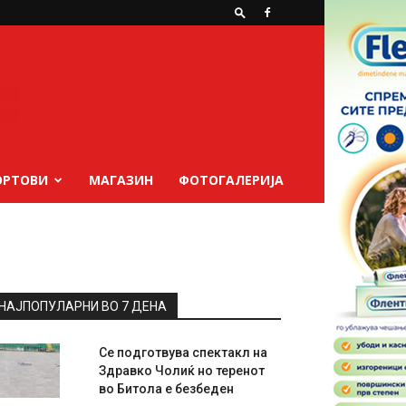
ОРТОВИ
МАГАЗИН
ФОТОГАЛЕРИЈА
НАЈПОПУЛАРНИ ВО 7 ДЕНА
Се подготвува спектакл на
Здравко Чолиќ но теренот
во Битола е безбеден