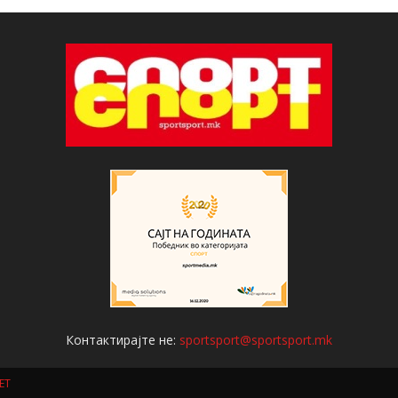
Контактирајте не:
sportsport@sportsport.mk
ET