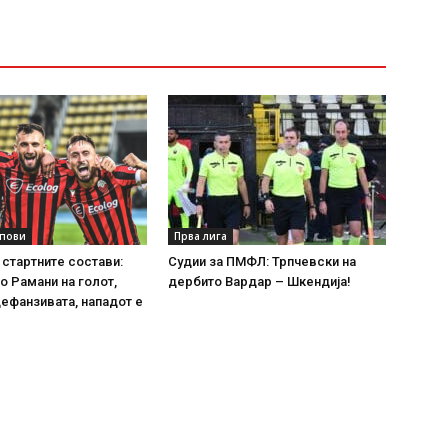
упови
Прва лига
 стартните состави:
Судии за ПМФЛ: Трпчевски на
о Рамани на голот,
дербито Вардар – Шкендија!
ефанзивата, нападот е