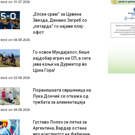
sted on 31.07.2026
„Епски срам“ за Црвена
Звезда, Динамо Загреб со
„петарда“ го најави плеј-
офот
sted on 04.08.2026
Го освои Мундијалот, беше
најдобар играч на СП, а сега
јава коњи на Дурмитор во
Црна Гора!
sted on 03.08.2026
Поранешната свршеница на
Лука Дончиќ се откажа од
тужбата за алиментација
sted on 04.08.2026
Густаво Лопез си летна за
Аргентина, Вардар остана
вез асистентот на Фабијани