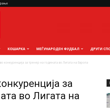
ирање
КОШАРКА
МЕЃУНАРОДЕН ФУДБАЛ
ДРУГИ СП
во конкуренција за тренер на годината во Лигата на Европа
конкуренција за
ата во Лигата на