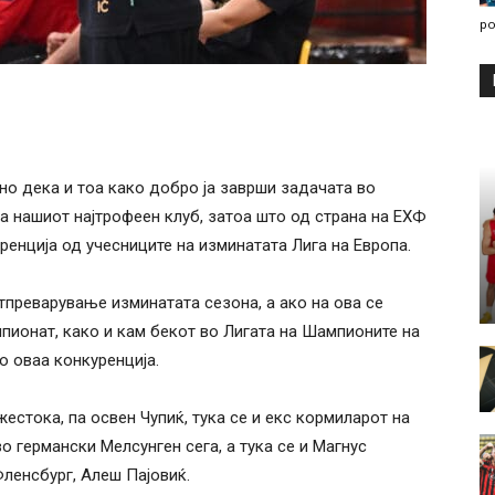
po
но дека и тоа како добро ја заврши задачата во
на нашиот најтрофеен клуб, затоа што од страна на ЕХФ
ренција од учесниците на изминатата Лига на Европа.
тпреварување изминатата сезона, а ако на ова се
пионат, како и кам бекот во Лигата на Шампионите на
о оваа конкуренција.
жестока, па освен Чупиќ, тука се и екс кормиларот на
во германски Мелсунген сега, а тука се и Магнус
ленсбург, Алеш Пајовиќ.