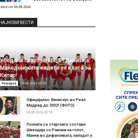
sted on 06.08.2026
НAЈНОВИ ВЕСТИ
Убедлив старт на ЕП „Б“ Дивизија:
Македонските кадети се класа за
Кипар!
06.08.2026 20:30
Кошарка
Официјално: Винисиус во Реал
Мадрид до 2032! (ФОТО)
06.08.2026 20:14
Познати се стартните состави:
Шкендија со Рамани на голот,
Манев во дефанзивата, нападот е