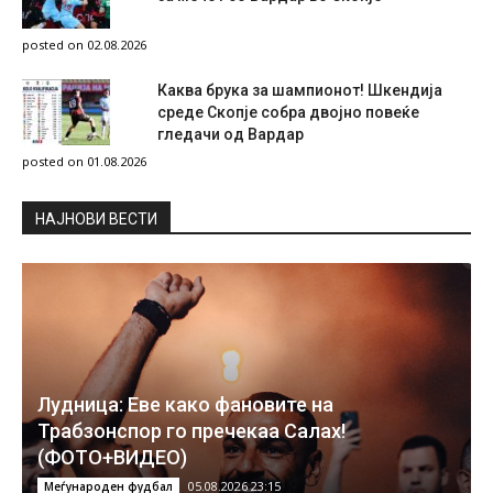
posted on 02.08.2026
Каква брука за шампионот! Шкендија
среде Скопје собра двојно повеќе
гледачи од Вардар
posted on 01.08.2026
НAЈНОВИ ВЕСТИ
Лудница: Еве како фановите на
Трабзонспор го пречекаа Салах!
(ФОТО+ВИДЕО)
05.08.2026 23:15
Меѓународен фудбал