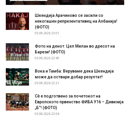
Шкендија Арачиново се засили со
некогашен репрезентативец на Албанија!
(ФОТО)
05.08.2026 23:01
Фото на денот: Цел Милан во дресот на
Барези! (ФОТО)
05.08.2026 22:40
Вока и Тамба: Веруваме дека Шкендија
може да оствари добар резултат!
05.08.2026 22:21
Сѐ е подготвено за почетокот на
Европското првенство ФИБА У16 – Дивизија
„Б“! (ФОТО)
05.08.2026 22:04