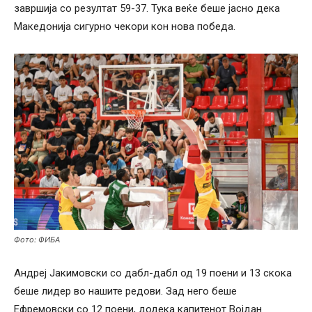
завршија со резултат 59-37. Тука веќе беше јасно дека
Македонија сигурно чекори кон нова победа.
Фото: ФИБА
Андреј Јакимовски со дабл-дабл од 19 поени и 13 скока
беше лидер во нашите редови. Зад него беше
Ефремовски со 12 поени, додека капитенот Војдан