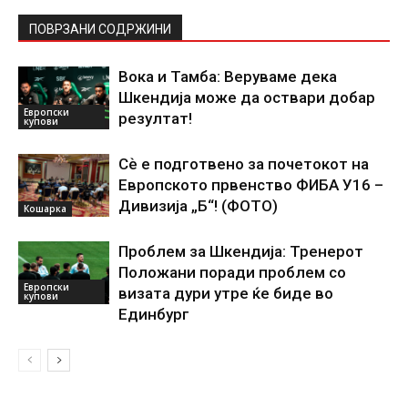
ПОВРЗАНИ СОДРЖИНИ
Вока и Тамба: Веруваме дека
Шкендија може да оствари добар
Европски
резултат!
купови
Сѐ е подготвено за почетокот на
Европското првенство ФИБА У16 –
Дивизија „Б“! (ФОТО)
Кошарка
Проблем за Шкендија: Тренерот
Положани поради проблем со
Европски
визата дури утре ќе биде во
купови
Единбург