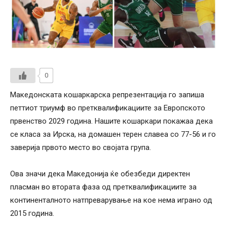
0
Македонската кошаркарска репрезентација го запиша
петтиот триумф во претквалификациите за Европското
првенство 2029 година. Нашите кошаркари покажаа дека
се класа за Ирска, на домашен терен славеа со 77-56 и го
заверија првото место во својата група.
Ова значи дека Македонија ќе обезбеди директен
пласман во втората фаза од претквалификациите за
континенталното натпреварување на кое нема играно од
2015 година.