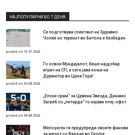
НАЈПОПУЛАРНИ ВО 7 ДЕНА
Се подготвува спектакл на Здравко
Чолиќ но теренот во Битола е безбеден
posted on 31.07.2026
Го освои Мундијалот, беше најдобар
играч на СП, а сега јава коњи на
Дурмитор во Црна Гора!
posted on 03.08.2026
„Епски срам“ за Црвена Звезда, Динамо
Загреб со „петарда“ го најави плеј-офот
posted on 04.08.2026
Мелсунген ги предупреди своите фанови
за мечот со Вардар во Скопје