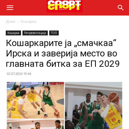
Дома
Кошарка
Кошарка
Репрезентација
ТОП
Кошаркарите ја „смачкаа“
Ирска и заверија место во
главната битка за ЕП 2029
02.07.2026 19:44