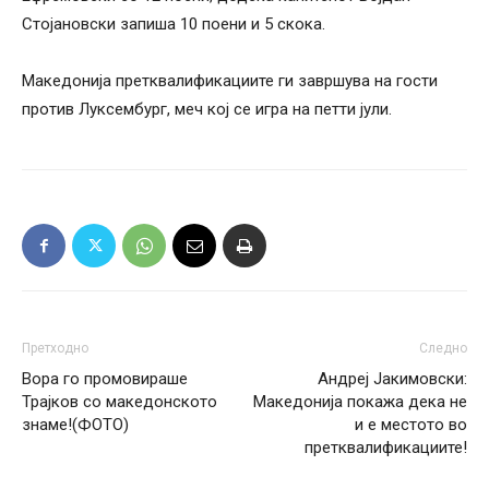
Стојановски запиша 10 поени и 5 скока.
Македонија претквалификациите ги завршува на гости
против Луксембург, меч кој се игра на петти јули.
Претходно
Следно
Вора го промовираше
Андреј Јакимовски:
Трајков со македонското
Македонија покажа дека не
знаме!(ФОТО)
и е местото во
претквалификациите!