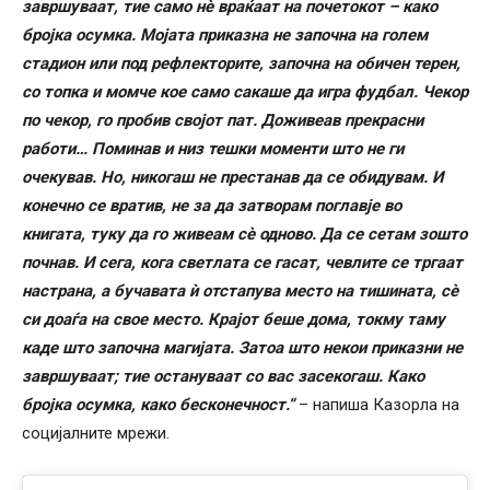
завршуваат, тие само нè враќаат на почетокот – како
бројка осумка. Мојата приказна не започна на голем
стадион или под рефлекторите, започна на обичен терен,
со топка и момче кое само сакаше да игра фудбал. Чекор
по чекор, го пробив својот пат. Доживеав прекрасни
работи… Поминав и низ тешки моменти што не ги
очекував. Но, никогаш не престанав да се обидувам. И
конечно се вратив, не за да затворам поглавје во
книгата, туку да го живеам сè одново. Да се ​​сетам зошто
почнав. И сега, кога светлата се гасат, чевлите се тргаат
настрана, а бучавата ѝ отстапува место на тишината, сè
си доаѓа на свое место. Крајот беше дома, токму таму
каде што започна магијата. Затоа што некои приказни не
завршуваат; тие остануваат со вас засекогаш. Како
бројка осумка, како бесконечност.“
– напиша Казорла на
социјалните мрежи.