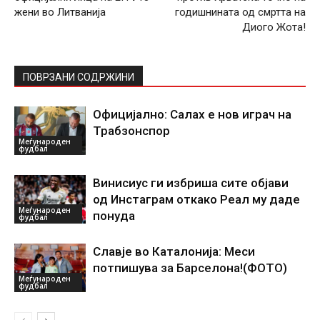
жени во Литванија
годишнината од смртта на
Диого Жота!
ПОВРЗАНИ СОДРЖИНИ
Официјално: Салах е нов играч на
Трабзонспор
Меѓународен
фудбал
Винисиус ги избриша сите објави
од Инстаграм откако Реал му даде
Меѓународен
понуда
фудбал
Славје во Каталонија: Меси
потпишува за Барселона!(ФОТО)
Меѓународен
фудбал