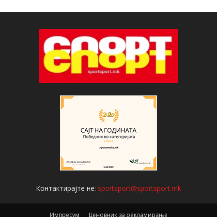
Контактирајте не:
sportsport@sportsport.mk
Импресум
Ценовник за рекламирање