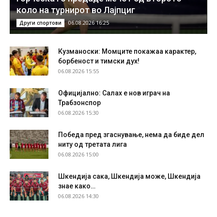
коло на турнирот во Лајпциг
06.08.2026 16:25
Други спортови
Кузманоски: Момците покажаа карактер,
борбеност и тимски дух!
06.08.2026 15:55
Официјално: Салах е нов играч на
Трабзонспор
06.08.2026 15:30
Победа пред згаснување, нема да биде дел
ниту од третата лига
06.08.2026 15:00
Шкендија сака, Шкендија може, Шкендија
знае како…
06.08.2026 14:30