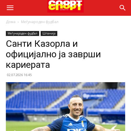
Дома
Меѓународен фудбал
Меѓународен фудбал
Шпанија
Санти Казорла и
официјално ја заврши
кариерата
02.07.2026 16:45