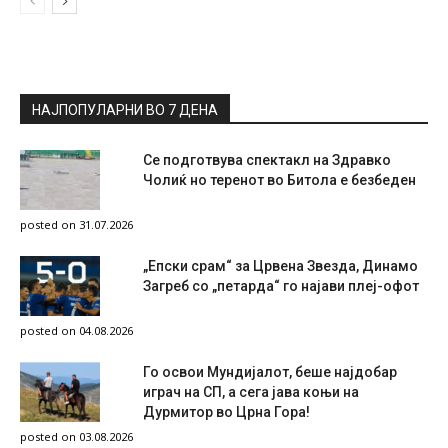
НАЈПОПУЛАРНИ ВО 7 ДЕНА
Се подготвува спектакл на Здравко
Чолиќ но теренот во Битола е безбеден
posted on 31.07.2026
„Епски срам“ за Црвена Звезда, Динамо
Загреб со „петарда“ го најави плеј-офот
posted on 04.08.2026
Го освои Мундијалот, беше најдобар
играч на СП, а сега јава коњи на
Дурмитор во Црна Гора!
posted on 03.08.2026