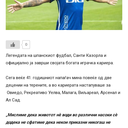
0
Легендата на шпанскиот фудбал, Санти Казорла и
официјално ја заврши својата богата играчка кариера.
Сега веќе 41. годишниот напаѓач мина повеќе од две
децении на терените, а во кариерата настапуваше за
Овиедо, Рекреативо Уелва, Малага, Виљареал, Арсенал и
Ал Сад.
„Мислиме дека животот нè води во различни насоки сè
додека не сфатиме дека некои приказни никогаш не