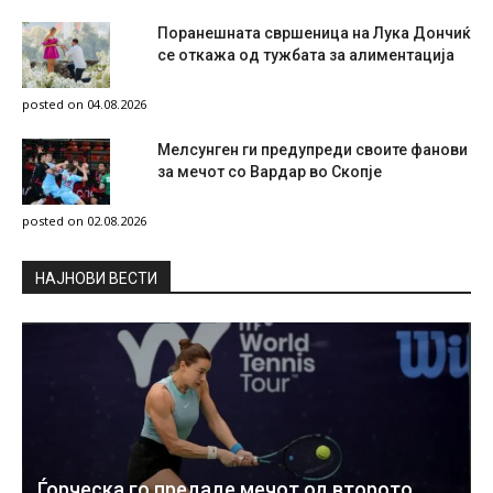
Поранешната свршеница на Лука Дончиќ
се откажа од тужбата за алиментација
posted on 04.08.2026
Мелсунген ги предупреди своите фанови
за мечот со Вардар во Скопје
posted on 02.08.2026
НAЈНОВИ ВЕСТИ
Ѓорческа го предаде мечот од второто