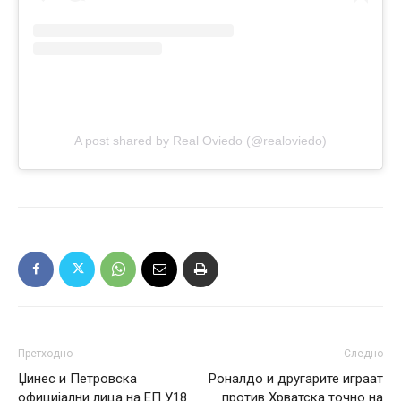
A post shared by Real Oviedo (@realoviedo)
Претходно
Следно
Џинес и Петровска
Роналдо и другарите играат
официјални лица на ЕП У18
против Хрватска точно на