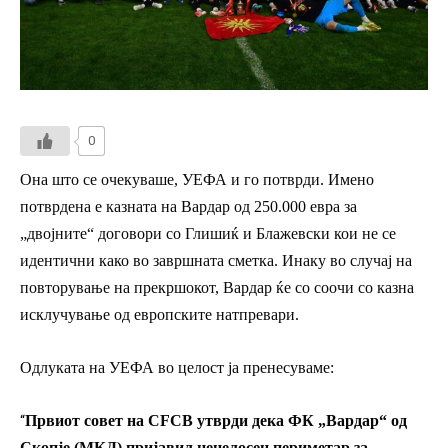
0
Она што се очекуваше, УЕФА и го потврди. Имено
потврдена е казната на Вардар од 250.000 евра за
„двојните“ договори со Глишиќ и Блажевски кои не се
идентични како во завршната сметка. Инаку во случај на
повторување на прекршокот, Вардар ќе со соочи со казна
исклучување од европските натпревари.
Одлуката на УЕФА во целост ја пренесуваме:
“
Првиот совет на CFCB утврди дека ФК „Вардар“ од
Скопје (МКД) пријавил нецелосен периметар за