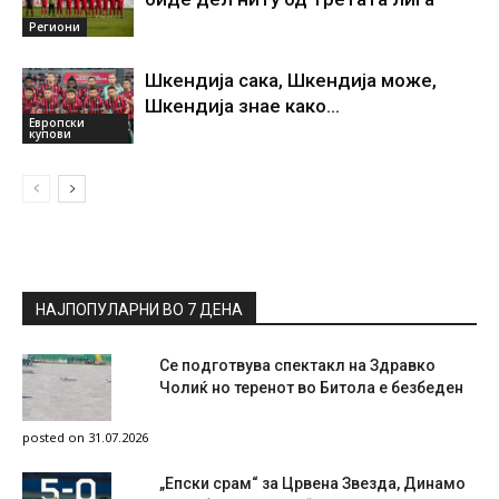
Региони
Шкендија сака, Шкендија може,
Шкендија знае како…
Европски
купови
НАЈПОПУЛАРНИ ВО 7 ДЕНА
Се подготвува спектакл на Здравко
Чолиќ но теренот во Битола е безбеден
posted on 31.07.2026
„Епски срам“ за Црвена Звезда, Динамо