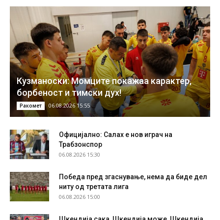
Кузманоски: Момците покажаа карактер,
борбеност и тимски дух!
06.08.2026 15:55
Ракомет
Официјално: Салах е нов играч на
Трабзонспор
06.08.2026 15:30
Победа пред згаснување, нема да биде дел
ниту од третата лига
06.08.2026 15:00
Шкендија сака, Шкендија може, Шкендија