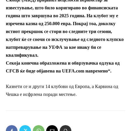
известување, што било коригирано во финансиската
година што завршува во 2025 година. На клубот му е
изречена казна од 250.000 евра. Покрај тоа, доколку
истиот прекршок се стори во следните три сезони,
клубот ќе се соочи со исклучување од следното клупско
натпреварување на УЕФА за кое инаку би се
квалификувал.
Секоја конечна образложена и обврзувачка одлука од
CFCB ќе биде објавена на UEFA.com навремено“.
Казнети се и други 14 клубови од Европа, а Карвина од
Чешка е исфрлена поради местење.