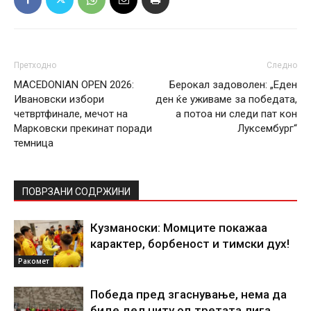
Претходно
Следно
MACEDONIAN OPEN 2026:
Берокал задоволен: „Еден
Ивановски избори
ден ќе уживаме за победата,
четвртфинале, мечот на
а потоа ни следи пат кон
Марковски прекинат поради
Луксембург“
темница
ПОВРЗАНИ СОДРЖИНИ
Кузманоски: Момците покажаа
карактер, борбеност и тимски дух!
Ракомет
Победа пред згаснување, нема да
биде дел ниту од третата лига