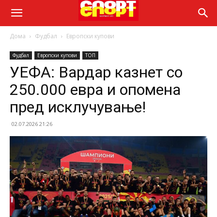
Дома
Фудбал
Европски купови
Фудбал
Европски купови
ТОП
УЕФА: Вардар казнет со
250.000 евра и опомена
пред исклучување!
02.07.2026 21:26