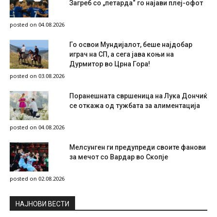
Загреб со „петарда“ го најави плеј-офот
posted on 04.08.2026
Го освои Мундијалот, беше најдобар
играч на СП, а сега јава коњи на
Дурмитор во Црна Гора!
posted on 03.08.2026
Поранешната свршеница на Лука Дончиќ
се откажа од тужбата за алиментација
posted on 04.08.2026
Мелсунген ги предупреди своите фанови
за мечот со Вардар во Скопје
posted on 02.08.2026
НAЈНОВИ ВЕСТИ