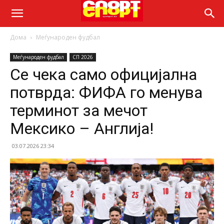
Дома
Меѓународен фудбал
Меѓународен фудбал
СП 2026
Се чека само официјална
потврда: ФИФА го менува
терминот за мечот
Мексико – Англија!
03.07.2026 23:34