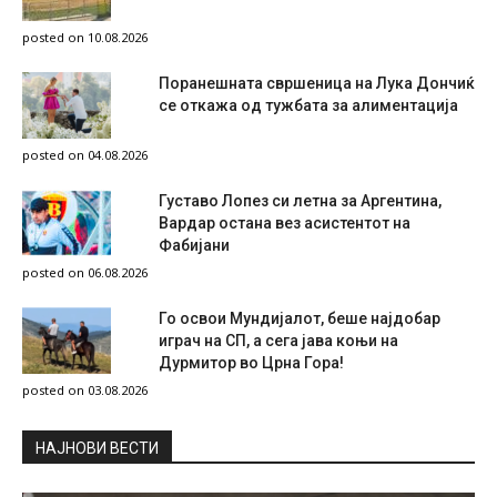
posted on 10.08.2026
Поранешната свршеница на Лука Дончиќ
се откажа од тужбата за алиментација
posted on 04.08.2026
Густаво Лопез си летна за Аргентина,
Вардар остана вез асистентот на
Фабијани
posted on 06.08.2026
Го освои Мундијалот, беше најдобар
играч на СП, а сега јава коњи на
Дурмитор во Црна Гора!
posted on 03.08.2026
НAЈНОВИ ВЕСТИ