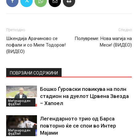
Претходно
Следно
Шкендија Арачиново се
Полувреме: Нова магија на
пофали и со Миле Тодоров!
Меси! (ВИДЕО)
(ВИДЕО)
ПОВРЗАНИ СОДРЖИНИ
Бошко Ѓуровски повикува на полн
стадион на дуелот Црвена Звезда
Меѓународен
– Хапоел
фудбал
Легендарното трио од Барса
повторно ќе се спои во Интер
Меѓународен
Мајами
фудбал