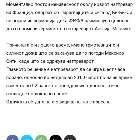
Моментално постои неизвесност околу новиот натпревар
на Франција, овој пат со Парагвајците, а сега од Би-Би-Си
се појави информација дека ФИФА размислува целосно
да го промени терминот на натпреварот Англија-Мексико.
Причината е и лошото време, имено грмотевиците и
силниот дожд што се заканува да го погоди Мексико
Сити, каде што се одржува натпреварот.
Главното решение е натпреварот да се игра шест часа
порано, односно во недела во 20:00 часот по наше време
наместо во 02 часот во понеделник, односно точно
напладне по локално време.
Одлуката сè уште не е официјална, но е извесна.