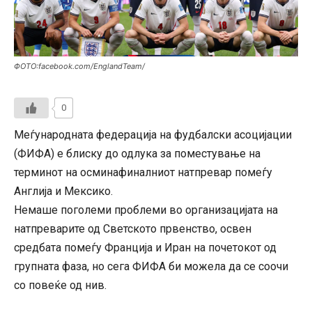
ФОТО:facebook.com/EnglandTeam/
0
Меѓународната федерација на фудбалски асоцијации
(ФИФА) е блиску до одлука за поместување на
терминот на осминафиналниот натпревар помеѓу
Англија и Мексико.
Немаше поголеми проблеми во организацијата на
натпреварите од Светското првенство, освен
средбата помеѓу Франција и Иран на почетокот од
групната фаза, но сега ФИФА би можела да се соочи
со повеќе од нив.