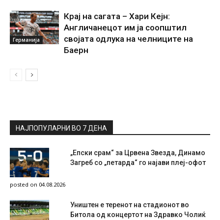
Крај на сагата – Хари Кејн:
Англичанецот им ја соопштил
својата одлука на челниците на
Германија
Баерн
НАЈПОПУЛАРНИ ВО 7 ДЕНА
„Епски срам“ за Црвена Звезда, Динамо
Загреб со „петарда“ го најави плеј-офот
posted on 04.08.2026
Уништен е теренот на стадионот во
Битола од концертот на Здравко Чолиќ