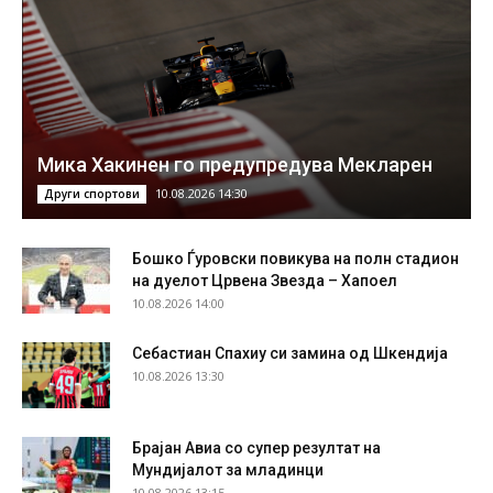
Мика Хакинен го предупредува Мекларен
10.08.2026 14:30
Други спортови
Бошко Ѓуровски повикува на полн стадион
на дуелот Црвена Звезда – Хапоел
10.08.2026 14:00
Себастиан Спахиу си замина од Шкендија
10.08.2026 13:30
Брајан Авиа со супер резултат на
Мундијалот за младинци
10.08.2026 13:15