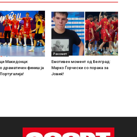
Ракомет
ци Македонци:
Емотивен момент од Белград:
о драматичен финиш ја
Марко Ѓорчески со порака за
 Португалија!
Јовиќ!