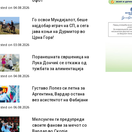
офот
sted on 04.08.2026
Го освои Мундијалот, беше
најдобар играч на СП, а сега
јава коњи на Дурмитор во
Црна Гора!
sted on 03.08.2026
Поранешната свршеница на
Лука Дончиќ се откажа од
тужбата за алиментација
sted on 04.08.2026
Густаво Лопез си летна за
Аргентина, Вардар остана
вез асистентот на Фабијани
sted on 06.08.2026
Мелсунген ги предупреди
своите фанови за мечот со
Вардар во Скопје