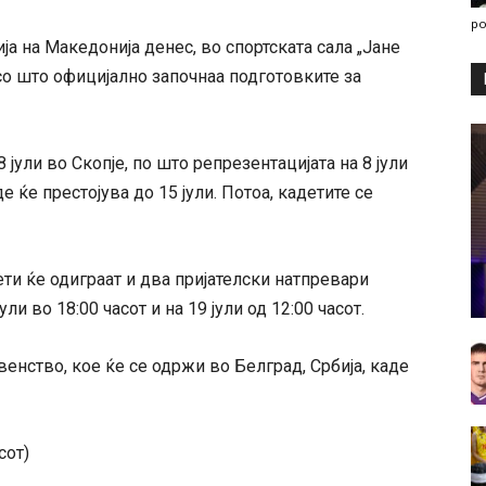
po
а на Македонија денес, во спортската сала „Јане
со што официјално започнаа подготовките за
 јули во Скопје, по што репрезентацијата на 8 јули
е ќе престојува до 15 јули. Потоа, кадетите се
ти ќе одиграат и два пријателски натпревари
ли во 18:00 часот и на 19 јули од 12:00 часот.
енство, кое ќе се одржи во Белград, Србија, каде
сот)