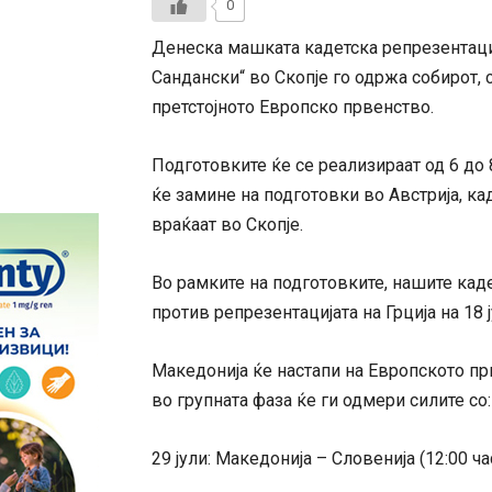
0
Денеска
машката кадетска репрезентациј
Сандански“ во Скопје го одржа собирот, 
претстојното Европско првенство.
Подготовките ќе се реализираат од 6 до 8
ќе замине на подготовки во Австрија, кад
враќаат во Скопје.
Во рамките на подготовките, нашите каде
против репрезентацијата на Грција на 18 ју
Македонија ќе настапи на Европското прв
во групната фаза ќе ги одмери силите со:
29 јули: Македонија – Словенија (12:00 ча