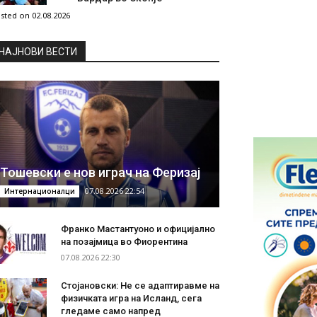
sted on 02.08.2026
НAЈНОВИ ВЕСТИ
Тошевски е нов играч на Феризај
07.08.2026 22:54
Интернационалци
Франко Мастантуоно и официјално
на позајмица во Фиорентина
07.08.2026 22:30
Стојановски: Не се адаптиравме на
физичката игра на Исланд, сега
гледаме само напред