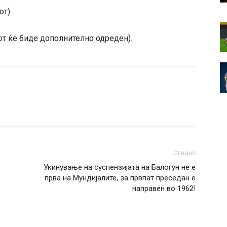
от)
от ќе биде дополнително одреден).
Следно
Укинување на суспензијата на Балогун не е
прва на Мундијалите, за првпат преседан е
направен во 1962!