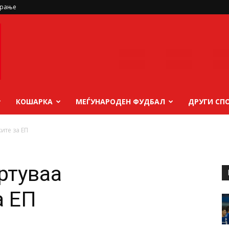
ирање
КОШАРКА
МЕЃУНАРОДЕН ФУДБАЛ
ДРУГИ СП
ите за ЕП
ртуваа
а ЕП