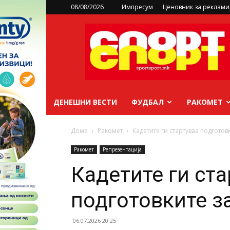
08/08/2026
Импресум
Ценовник за реклам
sportsport.mk
ДЕНЕШНИ ВЕСТИ
ФУДБАЛ
РАКОМЕТ
Дома
Ракомет
Кадетите ги стартуваа подготовк
Ракомет
Репрезентација
Кадетите ги ста
подготовките з
06.07.2026 20:25