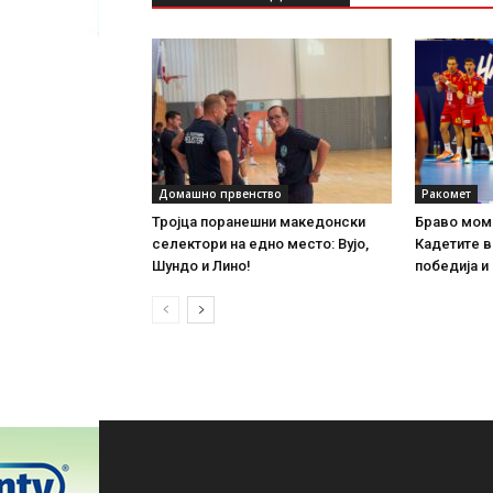
Домашно првенство
Ракомет
Тројца поранешни македонски
Браво мом
селектори на едно место: Вујо,
Кадетите в
Шундо и Лино!
победија и