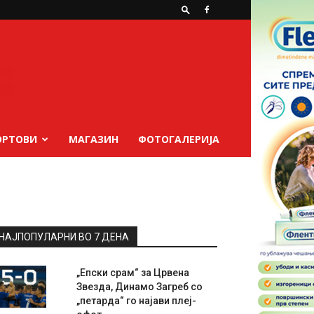
ОРТОВИ
МАГАЗИН
ФОТОГАЛЕРИЈА
НАЈПОПУЛАРНИ ВО 7 ДЕНА
„Епски срам“ за Црвена
Звезда, Динамо Загреб со
„петарда“ го најави плеј-