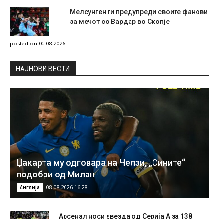
Мелсунген ги предупреди своите фанови
за мечот со Вардар во Скопје
posted on 02.08.2026
НAЈНОВИ ВЕСТИ
Џакарта му одговара на Челзи, „Сините“
подобри од Милан
08.08.2026 16:28
Англија
Арсенал носи ѕвезда од Серија А за 138