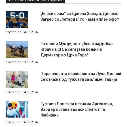
„Епски срам“ за Црвена Звезда, Динамо
Загреб со „петарда“ го најави плеј-офот
posted on 04.08.2026
Го освои Мундијалот, беше најдобар
играч на СП, а сега јава коњи на
Дурмитор во Црна Гора!
posted on 03.08.2026
Поранешната свршеница на Лука Дончиќ
се откажа од тужбата за алиментација
posted on 04.08.2026
Густаво Лопез си летна за Аргентина,
Вардар остана вез асистентот на
Фабијани
posted on 06.08.2026