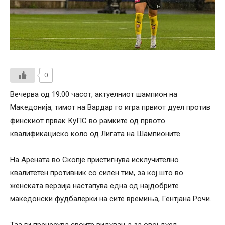
0
Вечерва од 19:00 часот, актуелниот шампион на
Македонија, тимот на Вардар го игра првиот дуел против
финскиот првак КуПС во рамките од првото
квалификациско коло од Лигата на Шампионите.
На Арената во Скопје пристигнува исклучително
квалитетен противник со силен тим, за кој што во
женската верзија настапува една од најдобрите
македонски фудбалерки на сите времиња, Гентјана Рочи.
Таа ги пренесува своите видувања за овој дуел