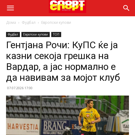
Дома
Фудбал
Европски купови
Фудбал
Европски купови
ТОП
Гентјана Рочи: КуПС ќе ја
казни секоја грешка на
Вардар, а јас нормално е
да навивам за мојот клуб
07.07.2026 17:00