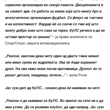
сериозно организиран во секоја смисла. Дисциплината е
на самиот врв. Се работи за екипа која што многу брз и
исклучително организиран фудбал. Со фокус на тактика
и на колективност. Вардар ќе се соочи со тим кој што
многу добро знае што сака на терен. КуПС речиси и да не
остава простор за грешка“
– ја прави анализата за
СпортСпорт, нашата интернационалка.
„Реално, мислам дека ниту еден од двата тима немал
или имал среќа во ждрепката. Ова ќе биде израмнет
дуел. На ова ниво нема лесни противници. Дуелот ќе го
решат детали, поединци, потези….“
– вели Рочи
Јас сум дел од КуПС… секако дека ќе навивам за него
„
Реално е да навивам за КуПС. Во прилог на сите ни е да
има успех. Да се развива клубот, да оди напред. Јас сум