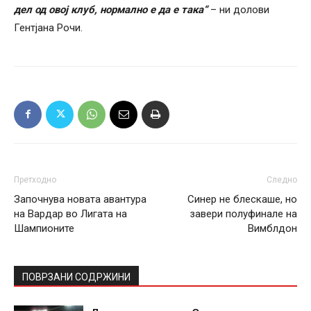
дел од овој клуб, нормално е да е така“
– ни долови
Гентјана Рочи.
Претходно
Следно
Започнува новата авантура
Синер не блескаше, но
на Вардар во Лигата на
завери полуфинале на
Шампионите
Вимблдон
ПОВРЗАНИ СОДРЖИНИ