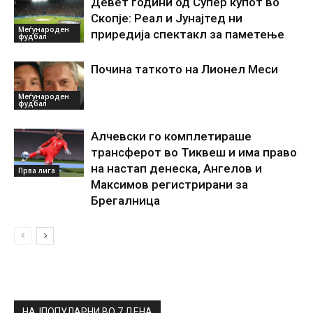
Девет години од Супер купот во
Скопје: Реал и Јунајтед ни
Меѓународен
приредија спектакл за паметење
фудбал
Почина таткото на Лионел Меси
Меѓународен
фудбал
Алчевски го комплетираше
трансферот во Тиквеш и има право
на настап денеска, Ангелов и
Прва лига
Максимов регистрирани за
Брегалница
НАЈПОПУЛАРНИ ВО 7 ДЕНА