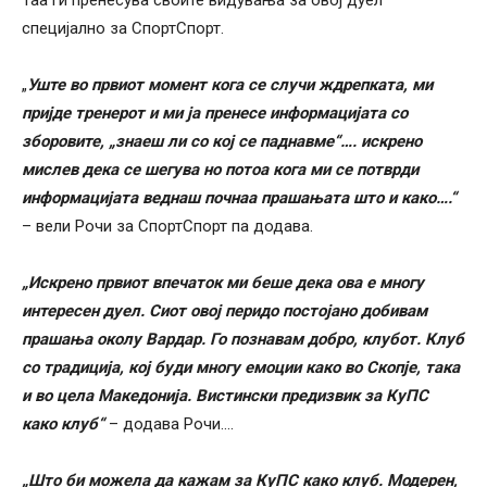
специјално за СпортСпорт.
„
Уште во првиот момент кога се случи ждрепката, ми
пријде тренерот и ми ја пренесе информацијата со
зборовите, „знаеш ли со кој се паднавме“…. искрено
мислев дека се шегува но потоа кога ми се потврди
информацијата веднаш почнаа прашањата што и како….“
– вели Рочи за СпортСпорт па додава.
„Искрено првиот впечаток ми беше дека ова е многу
интересен дуел. Сиот овој перидо постојано добивам
прашања околу Вардар. Го познавам добро, клубот. Клуб
со традиција, кој буди многу емоции како во Скопје, така
и во цела Македонија. Вистински предизвик за КуПС
како клуб“
– додава Рочи….
„Што би можела да кажам за КуПС како клуб. Модерен,