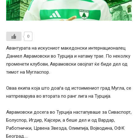
0
Авантурата на искусниот македонски интернационалец
Даниел Аврамовски во Турција и натаму трае. По неколку
променети клубови, Аврамовски овојпат ќе биде дел од
тимот на Мугласпор.
Оваа екипа која што доаѓа од истоимениот град Мугла, се
натпреварува во втората по ранг лига на Турција.
Аврамовски досега во Турција настапуваше за Сиваспорт,
Болуспор, Игдир, Кајсери, а беше дел и од Вардар,
Работнички, Црвена Звезда, Олимпија, Војводина, ОФК
Београд….