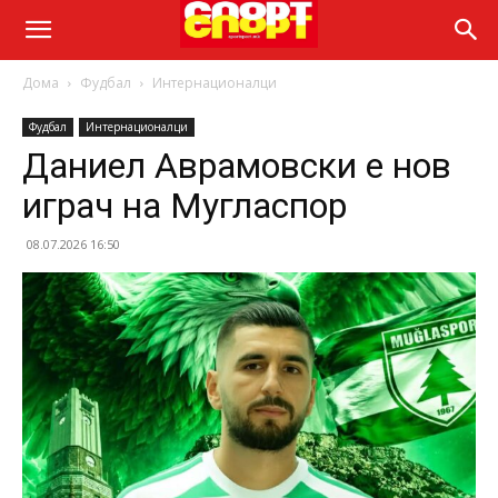
Дома
Фудбал
Интернационалци
Фудбал
Интернационалци
Даниел Аврамовски е нов
играч на Мугласпор
08.07.2026 16:50