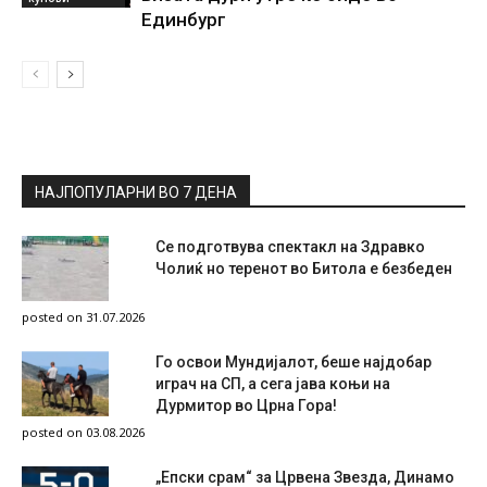
Единбург
НАЈПОПУЛАРНИ ВО 7 ДЕНА
Се подготвува спектакл на Здравко
Чолиќ но теренот во Битола е безбеден
posted on 31.07.2026
Го освои Мундијалот, беше најдобар
играч на СП, а сега јава коњи на
Дурмитор во Црна Гора!
posted on 03.08.2026
„Епски срам“ за Црвена Звезда, Динамо