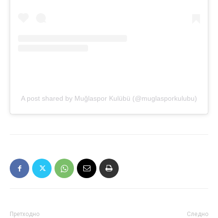
A post shared by Muğlaspor Kulübü (@muglasporkulubu)
Претходно
Следно