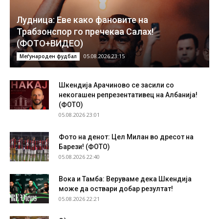
Лудница: Еве како фановите на
Трабзонспор го пречекаа Салах!
(ФОТО+ВИДЕО)
05.08.2026 23:15
Меѓународен фудбал
Шкендија Арачиново се засили со
некогашен репрезентативец на Албанија!
(ФОТО)
05.08.2026 23:01
Фото на денот: Цел Милан во дресот на
Барези! (ФОТО)
05.08.2026 22:40
Вока и Тамба: Веруваме дека Шкендија
може да оствари добар резултат!
05.08.2026 22:21