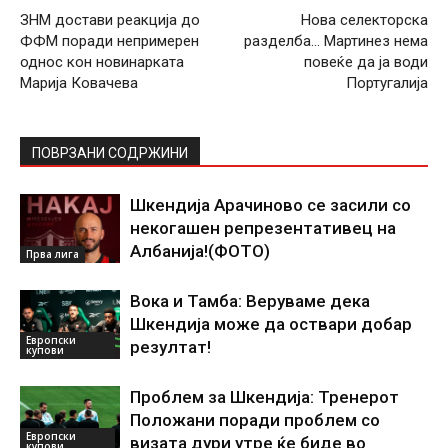
ЗНМ достави реакција до
Нова селекторска
ФФМ поради непримерен
разделба… Мартинез нема
однос кон новинарката
повеќе да ја води
Марија Ковачева
Португалија
ПОВРЗАНИ СОДРЖИНИ
Шкендија Арачиново се засили со
некогашен репрезентативец на
Албанија!(ФОТО)
Прва лига
Вока и Тамба: Веруваме дека
Шкендија може да оствари добар
Европски
резултат!
купови
Проблем за Шкендија: Тренерот
Положани поради проблем со
Европски
визата дури утре ќе биде во
купови