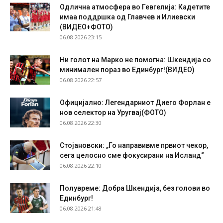
Одлична атмосфера во Гевгелија: Кадетите
имаа поддршка од Главчев и Илиевски
(ВИДЕО+ФОТО)
06.08.2026 23:15
Ни голот на Марко не помогна: Шкендија со
минимален пораз во Единбург!(ВИДЕО)
06.08.2026 22:57
Официјално: Легендарниот Диего Форлан е
нов селектор на Уругвај(ФОТО)
06.08.2026 22:30
Стојановски: „Го направивме првиот чекор,
сега целосно сме фокусирани на Исланд“
06.08.2026 22:10
Полувреме: Добра Шкендија, без голови во
Единбург!
06.08.2026 21:48