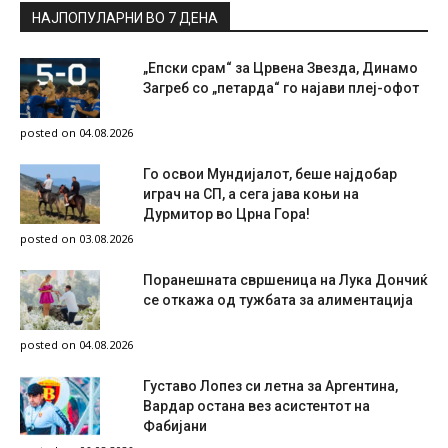
НАЈПОПУЛАРНИ ВО 7 ДЕНА
„Епски срам“ за Црвена Звезда, Динамо
Загреб со „петарда“ го најави плеј-офот
posted on 04.08.2026
Го освои Мундијалот, беше најдобар
играч на СП, а сега јава коњи на
Дурмитор во Црна Гора!
posted on 03.08.2026
Поранешната свршеница на Лука Дончиќ
се откажа од тужбата за алиментација
posted on 04.08.2026
Густаво Лопез си летна за Аргентина,
Вардар остана вез асистентот на
Фабијани