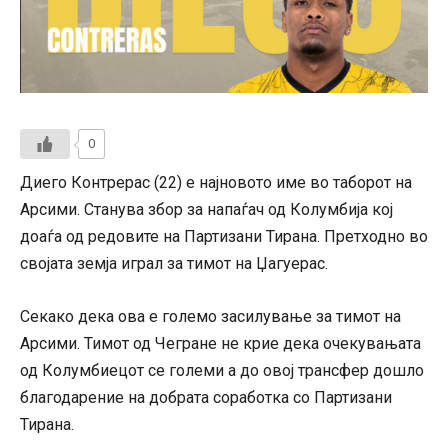
0
Диего Контрерас (22) е најновото име во таборот на
Арсими. Станува збор за напаѓач од Колумбија кој
доаѓа од редовите на Партизани Тирана. Претходно во
својата земја играл за тимот на Џагуерас.
Секако дека ова е големо засилување за тимот на
Арсими. Тимот од Чегране не крие дека очекувањата
од Колумбиецот се големи а до овој трансфер дошло
благодарение на добрата соработка со Партизани
Тирана.