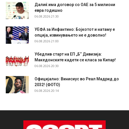
Далиќ има договор со ОАЕ за 5 милиони
евра годишно
06.08.2026 21:30
УЕФА за Инфантино: Бојкотот и натаму е
опција, извинувањето не е доволно!
06.08.2026 21:00
Убедлив старт на ЕП „Б“ Дивизија:
Македонските кадети се класа за Кипар!
06.08.2026 20:30
Официјално: Винисиус во Реал Мадрид до
2032! (ФОТО)
06.08.2026 20:14