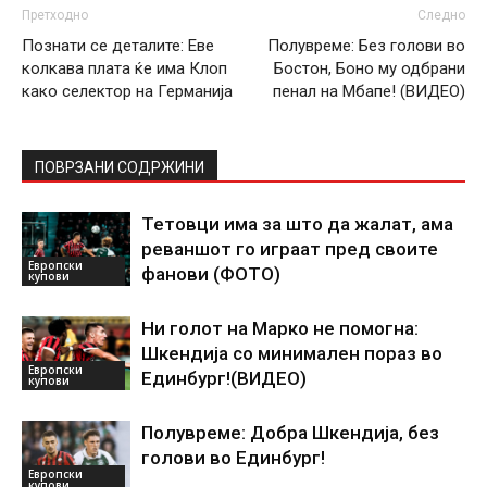
Претходно
Следно
Познати се деталите: Еве
Полувреме: Без голови во
колкава плата ќе има Клоп
Бостон, Боно му одбрани
како селектор на Германија
пенал на Мбапе! (ВИДЕО)
ПОВРЗАНИ СОДРЖИНИ
Тетовци има за што да жалат, ама
реваншот го играат пред своите
Европски
фанови (ФОТО)
купови
Ни голот на Марко не помогна:
Шкендија со минимален пораз во
Европски
Единбург!(ВИДЕО)
купови
Полувреме: Добра Шкендија, без
голови во Единбург!
Европски
купови