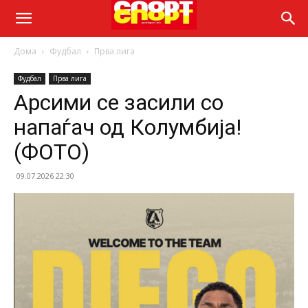
Дома
Фудбал
Прва лига
Фудбал
Прва лига
Арсими се засили со
напаѓач од Колумбија!
(ФОТО)
09.07.2026 22:30