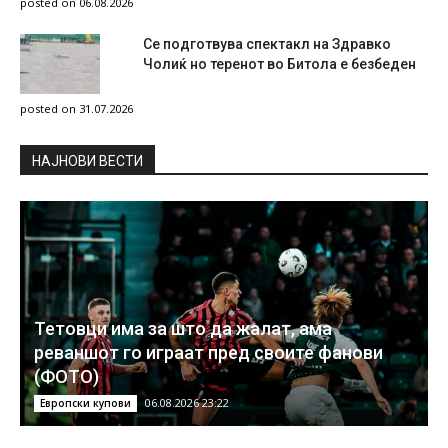
posted on 06.08.2026
Се подготвува спектакл на Здравко
Чолиќ но теренот во Битола е безбеден
posted on 31.07.2026
НAЈНОВИ ВЕСТИ
Тетовци има за што да жалат, ама
реваншот го играат пред своите фанови
(ФОТО)
06.08.2026 23:22
Европски купови