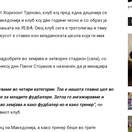
po
 Хоризонт Турново, клуб кој пред една деценија се
кедонија и клуб кој две години чесно и со образ ја
ањата на УЕФА. Овој клуб сега е третолигаш и таму
усот е ставен кон младинската школа која ги има
најдобрите во земјава и затворен стадион (сала), со
некој ден Панче Стојанов е назначен да ја менаџира
ваме во четири категории. Тоа е нашата главна цел во
е за младите фудбалери. Затоа го ангажиравме и
во земјава и како фудбалер но и како тренер“,
ни
виот клуб.
ц на Македонија, а како тренер беше во трите