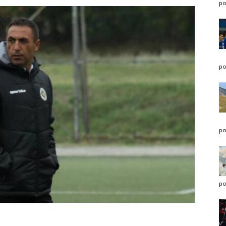
po
po
po
po