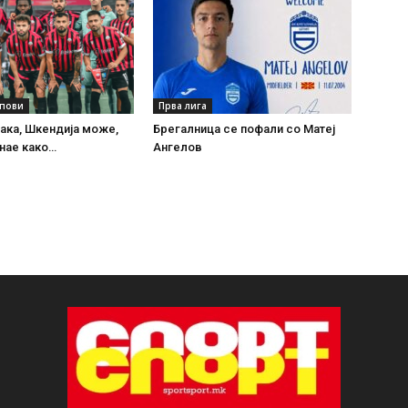
упови
Прва лига
ака, Шкендија може,
Брегалница се пофали со Матеј
нае како…
Ангелов