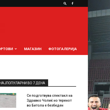
ОРТОВИ
МАГАЗИН
ФОТОГАЛЕРИЈА
НАЈПОПУЛАРНИ ВО 7 ДЕНА
Се подготвува спектакл на
Здравко Чолиќ но теренот
во Битола е безбеден