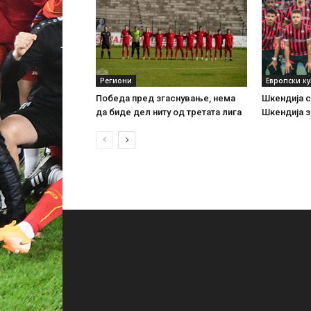
Региони
Европски к
Победа пред згаснување, нема
Шкендија с
да биде дел ниту од третата лига
Шкендија з