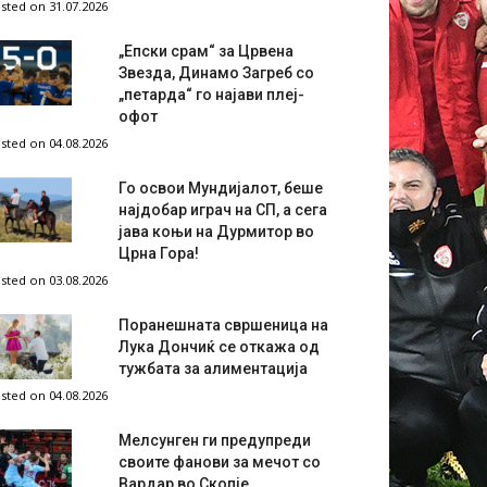
sted on 31.07.2026
„Епски срам“ за Црвена
Звезда, Динамо Загреб со
„петарда“ го најави плеј-
офот
sted on 04.08.2026
Го освои Мундијалот, беше
најдобар играч на СП, а сега
јава коњи на Дурмитор во
Црна Гора!
sted on 03.08.2026
Поранешната свршеница на
Лука Дончиќ се откажа од
тужбата за алиментација
sted on 04.08.2026
Мелсунген ги предупреди
своите фанови за мечот со
Вардар во Скопје