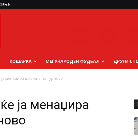
ирање
КОШАРКА
МЕЃУНАРОДЕН ФУДБАЛ
ДРУГИ СП
е ја менаџира школата на Турново
ќе ја менаџира
ново