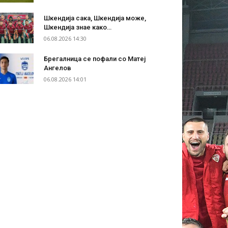
Шкендија сака, Шкендија може,
Шкендија знае како…
06.08.2026 14:30
Брегалница се пофали со Матеј
Ангелов
06.08.2026 14:01