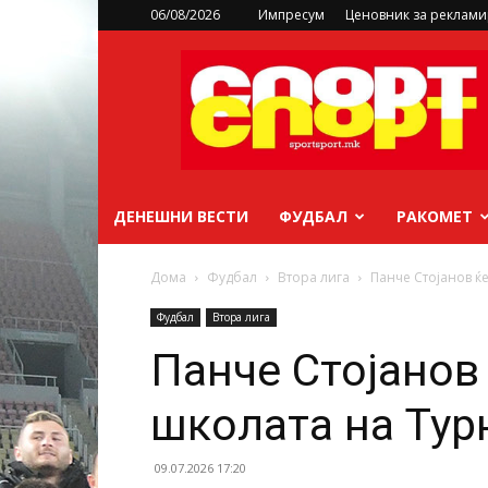
06/08/2026
Импресум
Ценовник за реклам
sportsport.mk
ДЕНЕШНИ ВЕСТИ
ФУДБАЛ
РАКОМЕТ
Дома
Фудбал
Втора лига
Панче Стојанов ќ
Фудбал
Втора лига
Панче Стојанов 
школата на Тур
09.07.2026 17:20