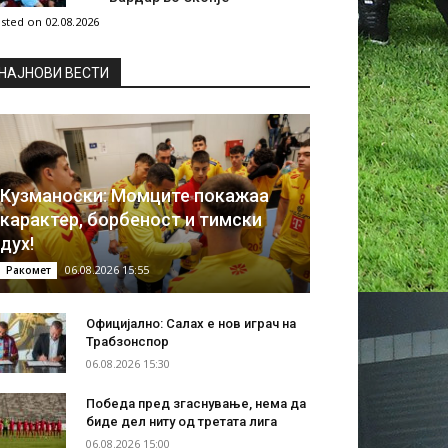
sted on 02.08.2026
НAЈНОВИ ВЕСТИ
Кузманоски: Момците покажаа
карактер, борбеност и тимски
дух!
06.08.2026 15:55
Ракомет
Официјално: Салах е нов играч на
Трабзонспор
06.08.2026 15:30
Победа пред згаснување, нема да
биде дел ниту од третата лига
06.08.2026 15:00