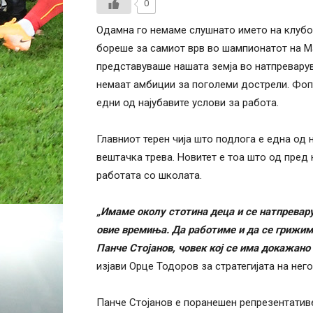
0
Одамна го немаме слушнато името на клубот
бореше за самиот врв во шампионатот на Ма
представуваше нашата земја во натпреварув
немаат амбиции за поголеми дострели. Фопк
едни од најубавите услови за работа.
Главниот терен чија што подлога е една од 
вештачка трева. Новитет е тоа што од пред 
работата со школата.
„Имаме околу стотина деца и се натпревару
овие времиња. Да работиме и да се грижим
Панче Стојанов, човек кој се има докажано 
изјави Орце Тодоров за стратегијата на него
Панче Стојанов е поранешен репрезентативе