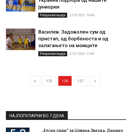
Украина подобра од нашите
јуниорки
27.07.2021 16:45
Репрезентација
Василев: Задоволен сум од
пристап, од борбеноста и од
залагањето на момците
27.07.2021 11:00
Репрезентација
135
136
137
НАЈПОПУЛАРНИ ВО 7 ДЕНА
„Епски срам“ за Црвена Звезда, Динамо