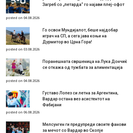
Загреб со „петарда“ го најави плеј-офот
posted on 04.08.2026
Го освои Мундијалот, беше најдобар
играч на СП, а сега јава коњи на
Дурмитор во Црна Гора!
posted on 03.08.2026
Поранешната свршеница на Лука Дончиќ
се откажа од тужбата за алиментација
posted on 04.08.2026
Густаво Лопез си летна за Аргентина,
Вардар остана вез асистентот на
Фабијани
posted on 06.08.2026
Мелсунген ги предупреди своите фанови
за мечот со Вардар во Скопје