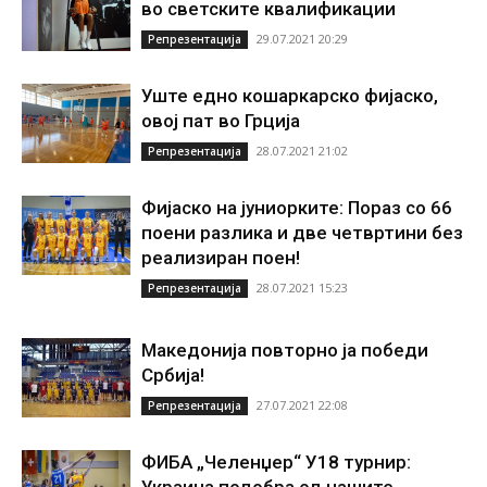
во светските квалификации
29.07.2021 20:29
Репрезентација
Уште едно кошаркарско фијаско,
овој пат во Грција
28.07.2021 21:02
Репрезентација
Фијаско на јуниорките: Пораз со 66
поени разлика и две четвртини без
реализиран поен!
28.07.2021 15:23
Репрезентација
Македонија повторно ја победи
Србија!
27.07.2021 22:08
Репрезентација
ФИБА „Челенџер“ У18 турнир: