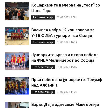
Кошаркарите вечерва на „тест“ со
Црна Гора
02.08.2021 9:58
Репрезентација
Василев избра 12 кошаркари за
У-18 ФИБА турнирот во Скопје
01.08.2021 16:17
Репрезентација
Јуниорките врзаа и втора победа
на ФИБА Челинџерот во Софија
01.08.2021 15:07
Репрезентација
Прва победа на јуниорките: Триумф
над Албанија
31.07.2021 14:28
Репрезентација
Вајли: Да ја однесеме Македонија