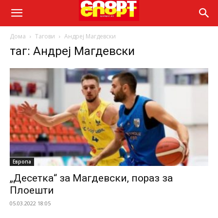
Дома
Тагови
Андреј Магдевски
таг: Андреј Магдевски
Европа
„Десетка“ за Магдевски, пораз за
Плоешти
05.03.2022 18:05