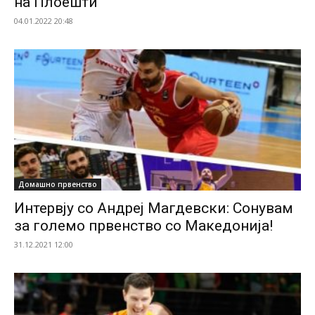
на Плоешти
04.01.2022 20:48
Домашно првенство
Интервју со Андреј Магдевски: Сонувам
за големо првенство со Македонија!
31.12.2021 12:00