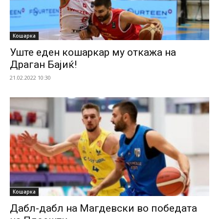
Кошарка
Уште еден кошаркар му откажа на
Драган Бајиќ!
21.02.2022 10:30
Кошарка
Дабл-дабл на Магдевски во победата