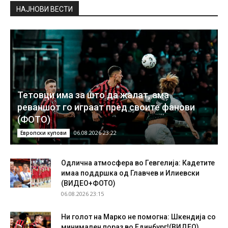
НAЈНОВИ ВЕСТИ
Тетовци има за што да жалат, ама
реваншот го играат пред своите фанови
(ФОТО)
06.08.2026 23:22
Европски купови
Одлична атмосфера во Гевгелија: Кадетите
имаа поддршка од Главчев и Илиевски
(ВИДЕО+ФОТО)
06.08.2026 23:15
Ни голот на Марко не помогна: Шкендија со
минимален пораз во Единбург!(ВИДЕО)