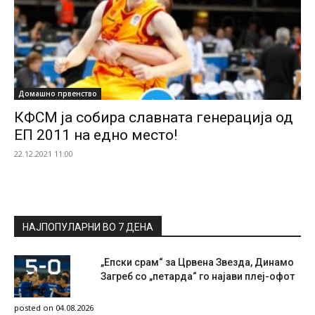
Домашно првенство
КФСМ ја собира славната генерација од
ЕП 2011 на едно место!
22.12.2021 11:00
НАЈПОПУЛАРНИ ВО 7 ДЕНА
„Епски срам“ за Црвена Звезда, Динамо
Загреб со „петарда“ го најави плеј-офот
posted on 04.08.2026