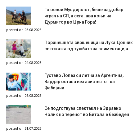
Го освои Мундијалот, беше најдобар
играч на СП, а сега јава коњи на
Дурмитор во Црна Гора!
posted on 03.08.2026
Поранешната свршеница на Лука Дончиќ
се откажа од тужбата за алиментација
posted on 04.08.2026
Густаво Лопез си летна за Аргентина,
Вардар остана вез асистентот на
Фабијани
posted on 06.08.2026
Се подготвува спектакл на Здравко
Чолиќ но теренот во Битола е безбеден
posted on 31.07.2026