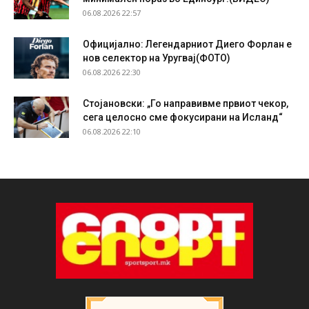
06.08.2026 22:57
Официјално: Легендарниот Диего Форлан е
нов селектор на Уругвај(ФОТО)
06.08.2026 22:30
Стојановски: „Го направивме првиот чекор,
сега целосно сме фокусирани на Исланд“
06.08.2026 22:10