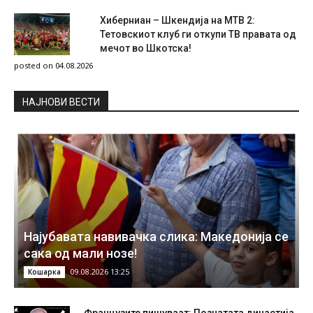
Хиберниан – Шкендија на МТВ 2:
Тетовскиот клуб ги откупи ТВ правата од
мечот во Шкотска!
posted on 04.08.2026
НAЈНОВИ ВЕСТИ
Најубавата навивачка слика: Македонија се
сака од мали нозе!
09.08.2026 13:25
Кошарка
Французите пишуваат: Познатата династија