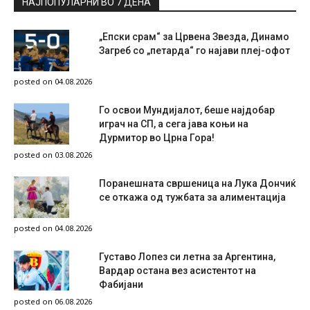
НАЈПОПУЛАРНИ ВО 7 ДЕНА
„Епски срам“ за Црвена Звезда, Динамо
Загреб со „петарда“ го најави плеј-офот
posted on 04.08.2026
Го освои Мундијалот, беше најдобар
играч на СП, а сега јава коњи на
Дурмитор во Црна Гора!
posted on 03.08.2026
Поранешната свршеница на Лука Дончиќ
се откажа од тужбата за алиментација
posted on 04.08.2026
Густаво Лопез си летна за Аргентина,
Вардар остана вез асистентот на
Фабијани
posted on 06.08.2026