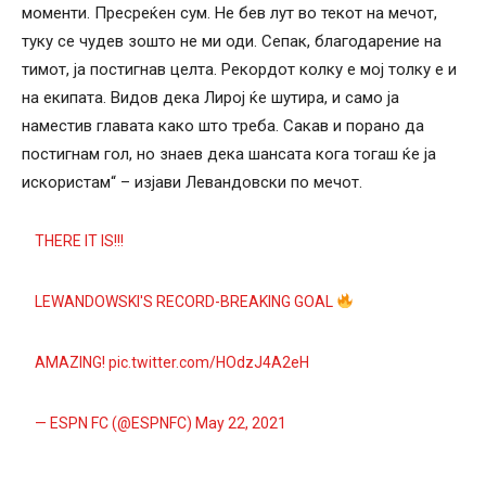
моменти. Пресреќен сум. Не бев лут во текот на мечот,
туку се чудев зошто не ми оди. Сепак, благодарение на
тимот, ја постигнав целта. Рекордот колку е мој толку е и
на екипата. Видов дека Лирој ќе шутира, и само ја
наместив главата како што треба. Сакав и порано да
постигнам гол, но знаев дека шансата кога тогаш ќе ја
искористам“ – изјави Левандовски по мечот.
THERE IT IS!!!
LEWANDOWSKI'S RECORD-BREAKING GOAL
AMAZING!
pic.twitter.com/HOdzJ4A2eH
— ESPN FC (@ESPNFC)
May 22, 2021