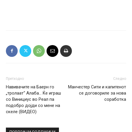
Претходно
Следно
Навивачите на Баерн го
Манчестер Сити и капитенот
„тролаат“ Алаба… Ќе играш
се договориле за нова
со Винициус во Реал па
соработка
подобро дојди со мене на
скеле (ВИДЕО)