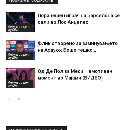
ПОВРЗАНИ СОДРЖИНИ
Поранешен играч на Барселона се
сели во Лос Анџелес
Меѓународен
фудбал
Флик отворено за заминувањето
на Араухо: Беше тешко…
Меѓународен
фудбал
Од Де Пол за Меси – емотивен
момент во Мајами (ВИДЕО)
Меѓународен
фудбал