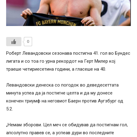
0
Роберт Левандовски сезонава постигна 41. гол во Бундес
лигата и со тоа го урна рекордот на Герт Милер кој
траеше четириесетина години, а гласеше на 40.
Левандовски денеска со погодок во деведесеттата
минута успеа да ја постигне целта и да му донесе
конечен триумф на неговиот Баерн против Аугзбург од
5:2.
„Немам зборови. Цел меч се обидував да постигнам гол,
апсолутно правев се, а успеав дури во последните