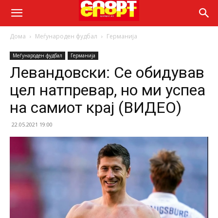
Дома
Меѓународен фудбал
Германија
Меѓународен фудбал
Германија
Левандовски: Се обидував
цел натпревар, но ми успеа
на самиот крај (ВИДЕО)
22.05.2021 19:00