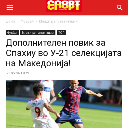
Дома
Фудбал
Млади репрезентации
Фудбал
Млади репрезентации
ТОП
Дополнителен повик за
Спахиу во У-21 селекцијата
на Македонија!
26.05.2021 8:19