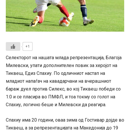
+1
Селекторот на нашата млада репрезентација, Благоја
Милевски, упати дополнителен повик за херојот на
Тиквеш, Едиз Спахиу. По одличниот настап на
младиот напаѓач на кавадарчани на вчерашниот
бараж дуел против Силекс, во кој Тиквеш победи со
1:0 и се пласира во ПМФЛ, и тоа токму со голот на
Спахиу, логично беше и Милевски да реагира.
Спахиу има 20 години, оваа зима од Гостивар дојде во
Тиквеш, а за репрезентацијата на Македонија до 19