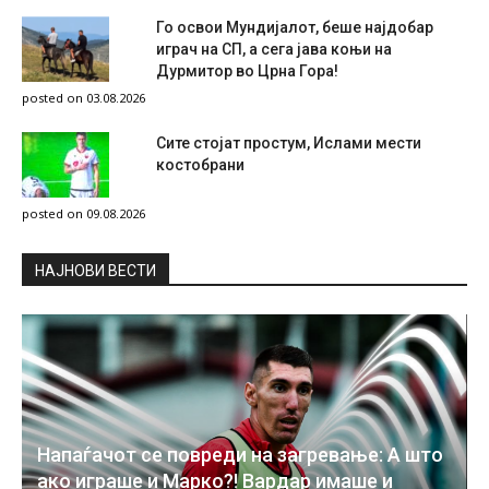
Го освои Мундијалот, беше најдобар
играч на СП, а сега јава коњи на
Дурмитор во Црна Гора!
posted on 03.08.2026
Сите стојат простум, Ислами мести
костобрани
posted on 09.08.2026
НAЈНОВИ ВЕСТИ
Напаѓачот се повреди на загревање: А што
ако играше и Марко?! Вардар имаше и