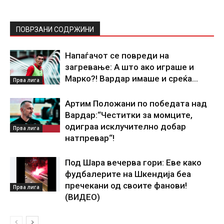
ПОВРЗАНИ СОДРЖИНИ
Напаѓачот се повреди на
загревање: А што ако играше и
Марко?! Вардар имаше и среќа…
Прва лига
Артим Положани по победата над
Вардар:“Честитки за момците,
одиграа исклучително добар
Прва лига
натпревар“!
Под Шара вечерва гори: Еве како
фудбалерите на Шкендија беа
пречекани од своите фанови!
Прва лига
(ВИДЕО)