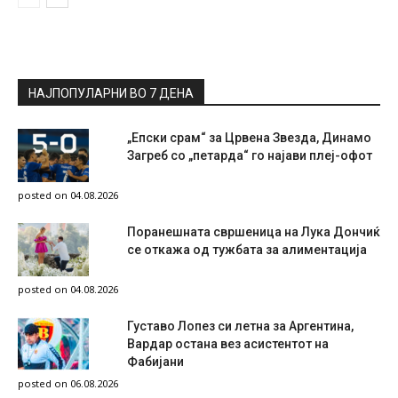
НАЈПОПУЛАРНИ ВО 7 ДЕНА
„Епски срам“ за Црвена Звезда, Динамо
Загреб со „петарда“ го најави плеј-офот
posted on 04.08.2026
Поранешната свршеница на Лука Дончиќ
се откажа од тужбата за алиментација
posted on 04.08.2026
Густаво Лопез си летна за Аргентина,
Вардар остана вез асистентот на
Фабијани
posted on 06.08.2026