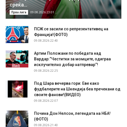
среќа…
09.08.2026 23:01
Прва лига
ПСЖ се засили со репрезентативец на
Франција!(ФОТО)
09.08.2026 22:40
Артим Положани по победата над
Вардар:“Честитки за момците, одиграа
исклучително добар натпревар“!
09.08.2026 22:25
Под Шара вечерва гори: Еве како
фудбалерите на Шкендија беа пречекани од
своите фанови!(ВИДЕО)
09.08.2026 22:07
Почина Дон Нелсон, легендата на НБА!
(ФОТО)
09.08.2026 21:40