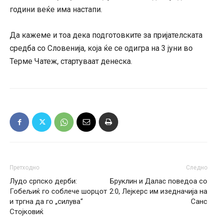
години веќе има настапи.
Да кажеме и тоа дека подготовките за пријателската
средба со Словенија, која ќе се одигра на 3 јуни во
Терме Чатеж, стартуваат денеска.
Претходно
Следно
Лудо српско дерби:
Бруклин и Далас поведоа со
Гобељиќ го соблече шорцот
2:0, Лејкерс им изедначија на
и тргна да го „силува“
Санс
Стојковиќ