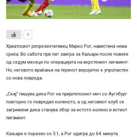
0
Хрватскиот репрезентативец Марко Рог, навистина нема
среќа. Во сабота прв пат заигра за Каљари после повеќе
од седум месеци по операцијата на вкрстениот лигамент.
Но, неговото враќање на теренот веројатно е упропастен
со нова повреда.
„Скај“ пишува дека Рог на пријателскиот меч со Аугзбург
повторно го повредил коленото, а од неговиот клуб се
загрижени дека станува збор за истото колено и истиот
лигамент.
Каљари е поразен со 3:1, а Рог одигра до 64. минута.