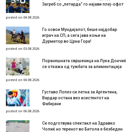
Загреб со „петарда“ го најави плеј-офот
posted on 04.08.2026
Го освои Мундијалот, беше најдобар
играч на СП, а сега јава коњи на
Дурмитор во Црна Гора!
posted on 03.08.2026
Поранешната свршеница на Лука Дончиќ
се откажа од тужбата за алиментација
posted on 04.08.2026
Густаво Лопез си летна за Аргентина,
Вардар остана вез асистентот на
Фабијани
posted on 06.08.2026
Се подготвува спектакл на Здравко
Чолиќ но теренот во Битола е безбеден