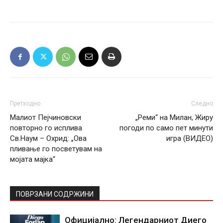
Претходно
Следно
Малиот Пејчиновски
„Реми“ на Милан, Жиру
повторно го исплива
погоди по само пет минути
Св.Наум – Охрид: „Ова
игра (ВИДЕО)
пливање го посветувам на
мојата мајка“
ПОВРЗАНИ СОДРЖИНИ
Официјално: Легендарниот Диего