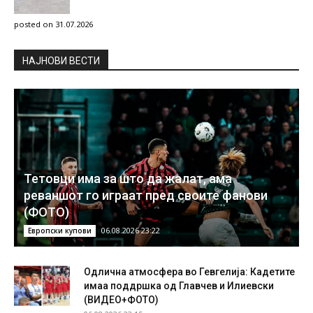
posted on 31.07.2026
НAЈНОВИ ВЕСТИ
Тетовци има за што да жалат, ама
реваншот го играат пред своите фанови
(ФОТО)
06.08.2026 23:22
Европски купови
Одлична атмосфера во Гевгелија: Кадетите
имаа поддршка од Главчев и Илиевски
(ВИДЕО+ФОТО)