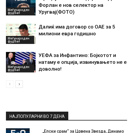
Форлан е нов селектор на
Меѓународен
Уругвај(ФОТО)
фудбал
Далиќ има договор со ОАЕ за 5
милиони евра годишно
Меѓународен
фудбал
УЕФА за Инфантино: Бојкотот и
натаму е опција, извинувањето не е
Меѓународен
доволно!
фудбал
НАЈПОПУЛАРНИ ВО 7 ДЕНА
„Епски срам“ за Црвена Звезда, Динамо