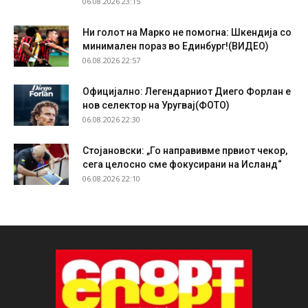
06.08.2026 23:15
Ни голот на Марко не помогна: Шкендија со
минимален пораз во Единбург!(ВИДЕО)
06.08.2026 22:57
Официјално: Легендарниот Диего Форлан е
нов селектор на Уругвај(ФОТО)
06.08.2026 22:30
Стојановски: „Го направивме првиот чекор,
сега целосно сме фокусирани на Исланд“
06.08.2026 22:10