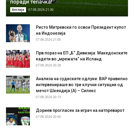
поради тепачка!
07.08.2026 21:30
Англија
Ристо Митревски го освои Президент купот
на Индонезија
07.08.2026 21:00
Прв пораз на ЕП „Б“ Дивизија: Македонските
кадети во „мрежата“ на Исланд
07.08.2026 20:28
Анализа на судиските одлуки: ВАР правилно
интервенираше во три клучни ситуации од
мечот Шкендија (А) – Силекс
07.08.2026 20:15
Дориев прогласен за играч на натпреварот
07.08.2026 20:00