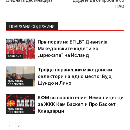
следната дестинација?
дојдете да се пробате со
ПАО
ПОВРЗАНИ СОДРЖИНИ
Прв пораз на ЕП „Б“ Дивизија:
Македонските кадети во
„мрежата“ на Исланд
Кошарка
Тројца поранешни македонски
селектори на едно место: Вујо,
Домашно
Шундо и Лино!
првенство
КФМ со соопштение: Нема лиценци
за ЖКК Кам Баскет и Про Баскет
Домашно
Кавадарци
првенство