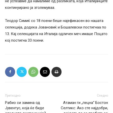
не успеавме да намалиме од разликата, која Италијанците
континуирано ја зголемуваа.
Теодор Симиќ со 18 поени беше најефикасен во нашата
селекција, додека Јовановиќ и Бошалевски постигнаа по
13. Кај селекцијата на Италија одличен меч имаше Поцато
кој постигна 33 поени.
Претходно
Следно
Рабио си замина од
Атаман ги „пецна“ Бостон
Јувентус, која ќе биде
Селтикс: Ако сте најдобри,