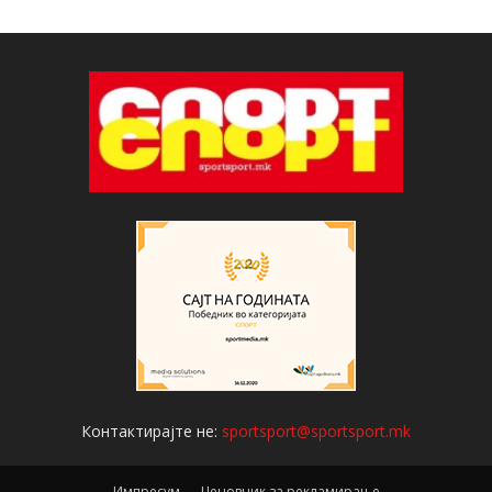
Контактирајте не:
sportsport@sportsport.mk
Импресум
Ценовник за рекламирање