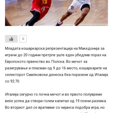
0
Младата кошаркарска репрезентација на Македонија за
играчи до 20 години претрпе уште еден убедлив пораз на
Европското првенство во Полска. Во мечот за
разигрување и пласман од 9 до 16 место, кошаркарите на
селекторот Смилковски денеска беа поразени од Италија
со 92:70.
Италија сигурно го почна мечот и во првото полувреме
веќе успеа да створи голем капитал од 19 поени разлика.
Во вториот дел се вративме со нијанса подобра игра, но