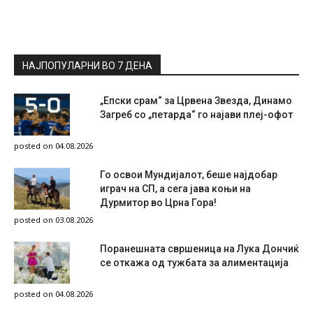
НАЈПОПУЛАРНИ ВО 7 ДЕНА
„Епски срам“ за Црвена Звезда, Динамо
Загреб со „петарда“ го најави плеј-офот
posted on 04.08.2026
Го освои Мундијалот, беше најдобар
играч на СП, а сега јава коњи на
Дурмитор во Црна Гора!
posted on 03.08.2026
Поранешната свршеница на Лука Дончиќ
се откажа од тужбата за алиментација
posted on 04.08.2026