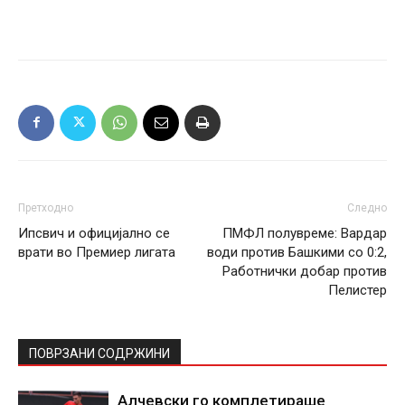
Претходно
Следно
Ипсвич и официјално се
ПМФЛ полувреме: Вардар
врати во Премиер лигата
води против Башкими со 0:2,
Работнички добар против
Пелистер
ПОВРЗАНИ СОДРЖИНИ
Алчевски го комплетираше