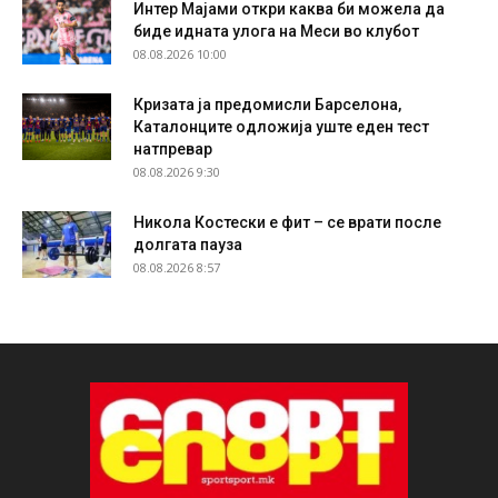
Интер Мајами откри каква би можела да
биде идната улога на Меси во клубот
08.08.2026 10:00
Кризата ја предомисли Барселона,
Каталонците одложија уште еден тест
натпревар
08.08.2026 9:30
Никола Костески е фит – се врати после
долгата пауза
08.08.2026 8:57