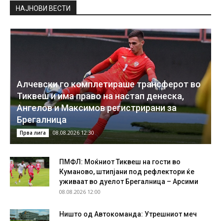
НAЈНОВИ ВЕСТИ
Алчевски го комплетираше трансферот во
Тиквеш и има право на настап денеска,
Ангелов и Максимов регистрирани за
Брегалница
08.08.2026 12:30
Прва лига
ПМФЛ: Моќниот Тиквеш на гости во
Куманово, штипјани под рефлектори ќе
уживаат во дуелот Брегалница – Арсими
08.08.2026 12:00
Ништо од Автокоманда: Утрешниот меч