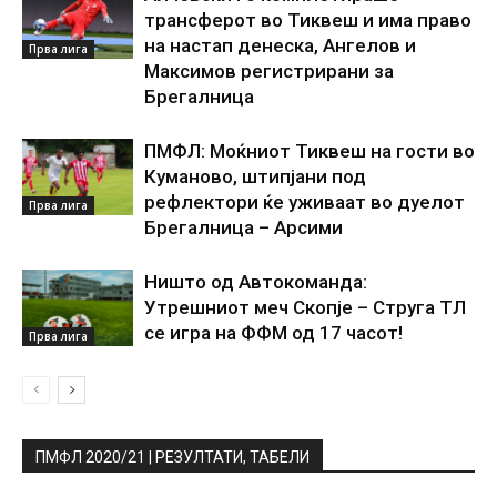
трансферот во Тиквеш и има право
на настап денеска, Ангелов и
Прва лига
Максимов регистрирани за
Брегалница
ПМФЛ: Моќниот Тиквеш на гости во
Куманово, штипјани под
рефлектори ќе уживаат во дуелот
Прва лига
Брегалница – Арсими
Ништо од Автокоманда:
Утрешниот меч Скопје – Струга ТЛ
се игра на ФФМ од 17 часот!
Прва лига
ПМФЛ 2020/21 | РЕЗУЛТАТИ, ТАБЕЛИ