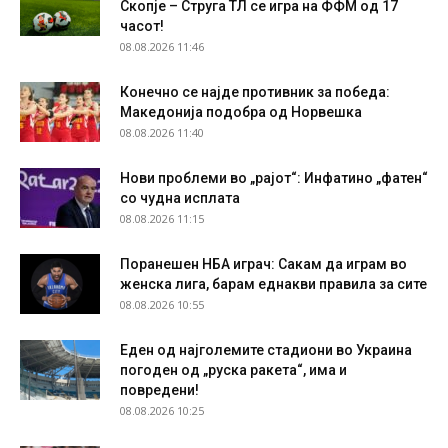
Скопје – Струга ТЛ се игра на ФФМ од 17
часот!
08.08.2026 11:46
Конечно се најде противник за победа:
Македонија подобра од Норвешка
08.08.2026 11:40
Нови проблеми во „рајот“: Инфатино „фатен“
со чудна исплата
08.08.2026 11:15
Поранешен НБА играч: Сакам да играм во
женска лига, барам еднакви правила за сите
08.08.2026 10:55
Еден од најголемите стадиони во Украина
погоден од „руска ракета“, има и
повредени!
08.08.2026 10:25