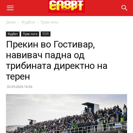
Дома
Фудбал
Прва лига
Фудбал
Прва лига
ТОП
Прекин во Гостивар,
навивач падна од
трибината директно на
терен
02.05.2026 16:36