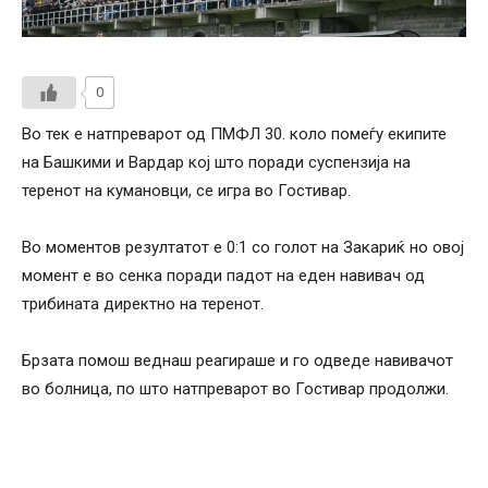
0
Во тек е натпреварот од ПМФЛ 30. коло помеѓу екипите
на Башкими и Вардар кој што поради суспензија на
теренот на кумановци, се игра во Гостивар.
Во моментов резултатот е 0:1 со голот на Закариќ но овој
момент е во сенка поради падот на еден навивач од
трибината директно на теренот.
Брзата помош веднаш реагираше и го одведе навивачот
во болница, по што натпреварот во Гостивар продолжи.