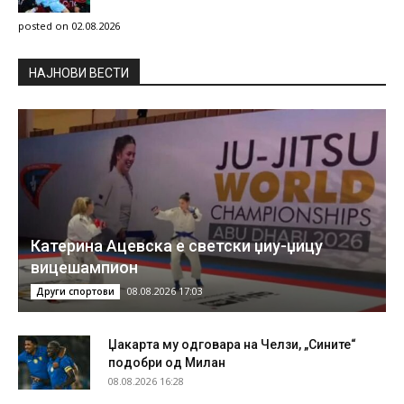
posted on 02.08.2026
НAЈНОВИ ВЕСТИ
Катерина Ацевска е светски џиу-џицу
вицешампион
08.08.2026 17:03
Други спортови
Џакарта му одговара на Челзи, „Сините“
подобри од Милан
08.08.2026 16:28