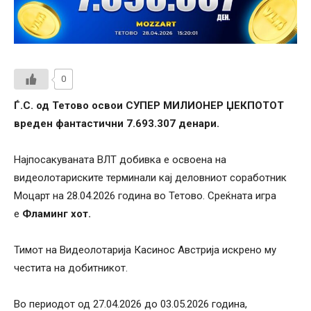
0
Ѓ.С. од Тетово освои СУПЕР МИЛИОНЕР ЏЕКПОТОТ
вреден фантастични
7.693.307
денари.
Најпосакуваната ВЛТ добивка е освоена на
видеолотариските терминали кај деловниот соработник
Моцарт на 28.04.2026 година во Тетово. Среќната игра
е
Фламинг хот.
Тимот на Видеолотарија Касинос Австрија искрено му
честита на добитникот.
Во периодот од 27.04.2026 до 03.05.2026 година,