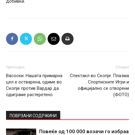
добивки.
Претходно
Следно
Васоски: Нашата примарна
Спектакл во Скопје: Плазма
цел е остварена, одиме во
Спортиските Игри и
Скопје против Вардар да
официјално се отворени
одиграме растеретено
(ФОТО)
ПОВРЗАНИ СОДРЖИНИ
Повеќе од 100.000 возачи го избраа