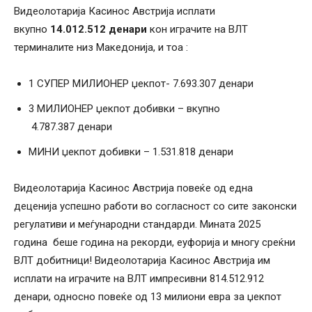
Видеолотарија Касинос Австрија исплати
вкупно
14.012.512 денари
кон играчите на ВЛТ
терминалите низ Македонија, и тоа :
1 СУПЕР МИЛИОНЕР џекпот- 7.693.307 денари
3 МИЛИОНЕР џекпот добивки – вкупно
4.787.387 денари
МИНИ џекпот добивки – 1.531.818 денари
Видеолотарија Касинос Австрија повеќе од една
деценија успешно работи во согласност со сите законски
регулативи и меѓународни стандарди. Мината 2025
година беше година на рекорди, еуфорија и многу среќни
ВЛТ добитници! Видеолотарија Касинос Австрија им
исплати на играчите на ВЛТ импресивни 814.512.912
денари, односно повеќе од 13 милиони евра за џекпот