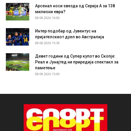
Арсенал носи ѕвезда од Серија А за 138
милиони евра?
08.08.2026 16:00
Интер подобар од Јувентус на
пријателскиот дуел во Австралија
08.08.2026 15:30
Девет години од Супер купот во Скопје:
Реал и Јунајтед ни приредија спектакл за
паметење
08.08.2026 15:00