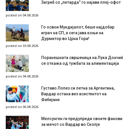
Загреб со „петарда“ го најави плеј-офот
posted on 04.08.2026
Го освои Мундијалот, беше најдобар
играч на СП, а сега јава коњи на
Дурмитор во Црна Гора!
posted on 03.08.2026
Поранешната свршеница на Лука Дончиќ
се откажа од тужбата за алиментација
posted on 04.08.2026
Густаво Лопез си летна за Аргентина,
Вардар остана вез асистентот на
Фабијани
posted on 06.08.2026
Мелсунген ги предупреди своите фанови
за мечот со Вардар во Скопје