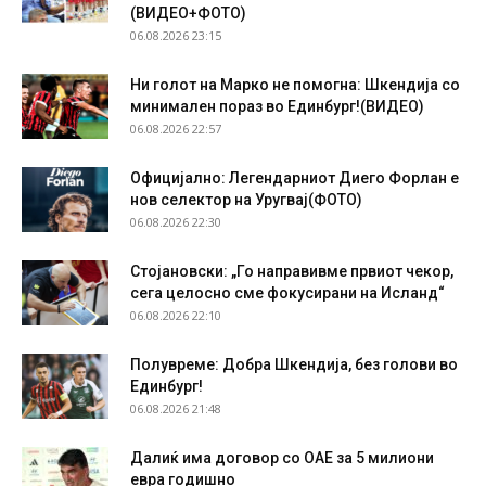
(ВИДЕО+ФОТО)
06.08.2026 23:15
Ни голот на Марко не помогна: Шкендија со
минимален пораз во Единбург!(ВИДЕО)
06.08.2026 22:57
Официјално: Легендарниот Диего Форлан е
нов селектор на Уругвај(ФОТО)
06.08.2026 22:30
Стојановски: „Го направивме првиот чекор,
сега целосно сме фокусирани на Исланд“
06.08.2026 22:10
Полувреме: Добра Шкендија, без голови во
Единбург!
06.08.2026 21:48
Далиќ има договор со ОАЕ за 5 милиони
евра годишно