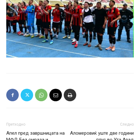
Претходно
Следно
Апел пред завршницата на
Аломеровиќ уште две години
МФЛ: Без омраза и
плус во Ута Арад