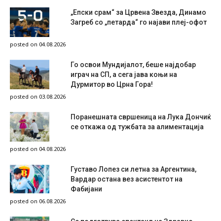
„Епски срам“ за Црвена Звезда, Динамо
Загреб со „петарда“ го најави плеј-офот
posted on 04.08.2026
Го освои Мундијалот, беше најдобар
играч на СП, а сега јава коњи на
Дурмитор во Црна Гора!
posted on 03.08.2026
Поранешната свршеница на Лука Дончиќ
се откажа од тужбата за алиментација
posted on 04.08.2026
Густаво Лопез си летна за Аргентина,
Вардар остана вез асистентот на
Фабијани
posted on 06.08.2026