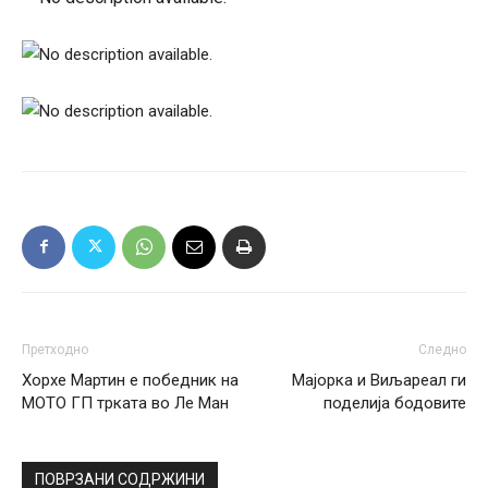
Претходно
Следно
Xорхе Мартин е победник на
Мајорка и Виљареал ги
МОТО ГП трката во Ле Ман
поделија бодовите
ПОВРЗАНИ СОДРЖИНИ