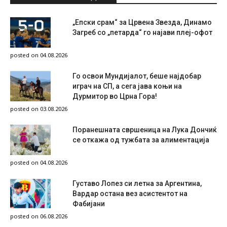
„Епски срам“ за Црвена Звезда, Динамо
Загреб со „петарда“ го најави плеј-офот
posted on 04.08.2026
Го освои Мундијалот, беше најдобар
играч на СП, а сега јава коњи на
Дурмитор во Црна Гора!
posted on 03.08.2026
Поранешната свршеница на Лука Дончиќ
се откажа од тужбата за алиментација
posted on 04.08.2026
Густаво Лопез си летна за Аргентина,
Вардар остана вез асистентот на
Фабијани
posted on 06.08.2026