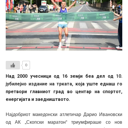
0
Над 2000 учесници од 16 земји беа дел од
10.
јубилејно издание на трката,
која уште еднаш го
претвори главниот град во центар на спортот,
енергијата и заедништвото.
Најдобриот македонски атлетичар Дарио Ивановски
од АК „Скопски маратон“ триумфираше со нов