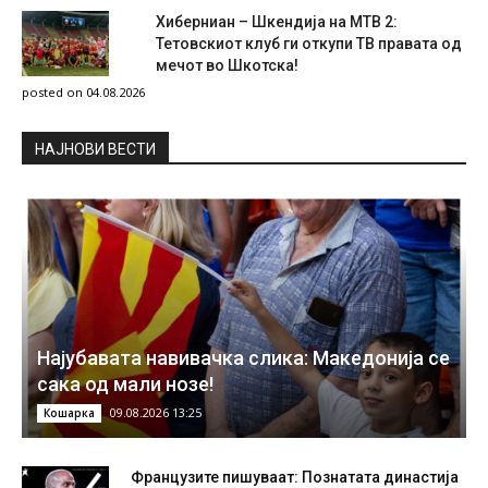
Хиберниан – Шкендија на МТВ 2:
Тетовскиот клуб ги откупи ТВ правата од
мечот во Шкотска!
posted on 04.08.2026
НAЈНОВИ ВЕСТИ
Најубавата навивачка слика: Македонија се
сака од мали нозе!
09.08.2026 13:25
Кошарка
Французите пишуваат: Познатата династија