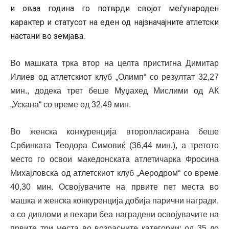
и оваа година го потврди својот меѓународен
карактер и статусот на еден од најзначајните атлетски
настани во земјава.
Во машката трка втор на целта пристигна Димитар
Илиев од атлетскиот клуб „Олимп“ со резултат 32,27
мин., додека трет беше Муџахед Мислими од АК
„Ускана“ со време од 32,49 мин.
Во женска конкуренција второпласирана беше
Србинката Теодора Симовиќ (36,44 мин.), а третото
место го освои македонската атлетичарка Фросина
Михајловска од атлетскиот клуб „Аеродром“ со време
40,30 мин. Освојувачите на првите пет места во
машка и женска конкуренција добија парични награди,
а со дипломи и пехари беа наградени освојувачите на
првите три места во возрасните категории: од 35 до