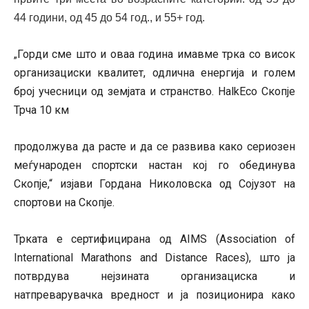
44 години, од 45 до 54 год., и 55+ год.
Горди сме што и оваа година имавме трка со висок
„
организациски квалитет, одлична енергија и голем
број учесници од земјата и странство. HalkEco Скопје
Трча 10 км
продолжува да расте и да се развива како сериозен
меѓународен спортски настан кој го обединува
Скопје,“ изјави Гордана Николовска од Сојузот на
спортови на Скопје.
Трката е сертифицирана од AIMS (Association of
International Marathons and Distance Races), што ја
потврдува нејзината организациска и
натпреварувачка вредност и ја позиционира како