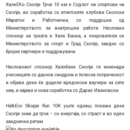
ХалкЕКо Скопје Трча 10 км е Сојузот на спортови на
Скопје, во соработка со атлетските клубови Скопски
Маратон и Работнички, со поддршка од
Министерството за внатрешни работи. Насловен
спонзор на трката е Халк Банка, а покровители се
Министерството за спорт и Град Скопје, заедно со
бројни партнери и поддржувачи.
Насловниот спознор Халкбанк Скопје ги изненади
учесниците со даунов синдром и телесна попреченост
и објави дека ќе додели вредносни ваучери за сите
нив, а најави и нова соработка со Дарио Ивановски.
HalkEco Skopje Run 10K уште еднаш покажа дека
Скопје знае да трча – со енергија, со страст и во еден
заеднички ритам.