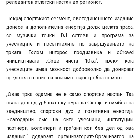
релевантен атлетски настан во регионот.
Покрај спортскиот сегмент, овогодинешното издание
донесе и дополнителна енергија долж целата траса,
со музички точки, DJ сетови и програма за
учесниците и посетителите по завршувањето на
трката. Голем интерес предизвика и eCrowd
иницијативата „Срце чиста 10ка“, преку која
учесниците имаа можност доброволно да донираат
средства за оние на кои им е најпотребна помош.
Оваа трка одамна не е само спортски настан. Таа
„
стана дел од урбаната култура на Скопје и симбол на
заедништво, спортски дух и позитивна енергија.
Благодарни сме на сите учесници, институции,
партнери, волонтери и граѓани кои беа дел од ова
издание,“ додаваат организаторите.Организатор на