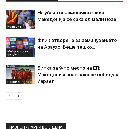
Најубавата навивачка слика:
Македонија се сака од мали нозе!
Кошарка
Флик отворено за заминувањето
на Араухо: Беше тешко…
Меѓународен
фудбал
Битка за 9-то место на ЕП:
Македонија знае како се победува
Израел
Ракомет
НАЈПОПУЛАРНИ ВО 7 ДЕНА