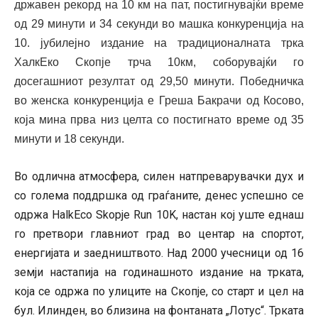
државен рекорд на 10 км на пат, постигнувајќи време
од 29 минути и 34 секунди во машка конкуренција на
10. јубилејно издание на традиционалната трка
ХалкЕко Скопје трча 10км, соборувајќи го
досегашниот резултат од 29,50 минути. Победничка
во женска конкуренција е Греша Бакрачи од Косово,
која мина прва низ целта со постигнато време од 35
минути и 18 секунди.
Во одлична атмосфера, силен натпреварувачки дух и
со голема поддршка од граѓаните, денес успешно се
одржа HalkEco Skopje Run 10K, настан кој уште еднаш
го претвори главниот град во центар на спортот,
енергијата и заедништвото. Над 2000 учесници од 16
земји настапија на годинaшното издание на трката,
која се одржа по улиците на Скопје, со старт и цел на
бул. Илинден, во близина на фонтаната „Лотус“. Трката