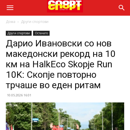
Дома
Други спортови
Други спортови
Останато
Дарио Ивановски со нов
македонски рекорд на 10
км на HalkEco Skopje Run
10K: Скопје повторно
трчаше во еден ритам
10.05.2026 16:01