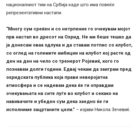
националниот тим на Србија каде што има повеќе
репрезентативни настапи.
“Многу сум среќен и со нетрпение го очекувам мојот
прв настап во дресот на Охрид. Не ми беше тешко да
ја донесам оваа одлука и да ставам потпис со клубот,
со оглед на големите амбиции на клубот кој расте од
ден на ден на чело со тренерот Ројевиќ, кого го
познавам долги години. Едвај чекам да заиграм пред
охридската публика која прави неверојатна
атмосфера и се надевам дека ќе ги оправдам
очекувањата на сите луѓе во клубот и секако на
навивачите и убеден сум дека заедно ќе ги
исполниме зацртаните цели.”
– изјави Никола Зечевиќ.