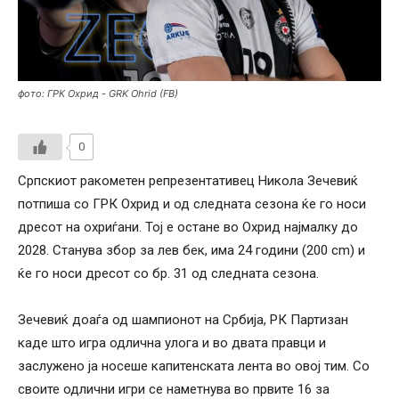
фото: ГРК Охрид - GRK Ohrid (FB)
0
Српскиот ракометен репрезентативец Никола Зечевиќ
потпиша со ГРК Охрид и од следната сезона ќе го носи
дресот на охриѓани. Тој е остане во Охрид најмалку до
2028. Станува збор за лев бек, има 24 години (200 cm) и
ќе го носи дресот со бр. 31 од следната сезона.
Зечевиќ доаѓа од шампионот на Србија, РК Партизан
каде што игра одлична улога и во двата правци и
заслужено ја носеше капитенската лента во овој тим. Со
своите одлични игри се наметнува во првите 16 за