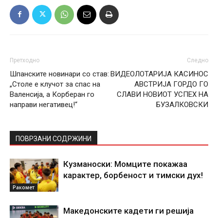
Претходно
Следно
Шпанските новинари со став:
ВИДЕОЛОТАРИЈА КАСИНОС
„Столе е клучот за спас на
АВСТРИЈА ГОРДО ГО
Валенсија, а Корберан го
СЛАВИ НОВИОТ УСПЕХ НА
направи негативец!“
БУЗАЛКОВСКИ
ПОВРЗАНИ СОДРЖИНИ
Кузманоски: Момците покажаа
карактер, борбеност и тимски дух!
Ракомет
Македонските кадети ги решија