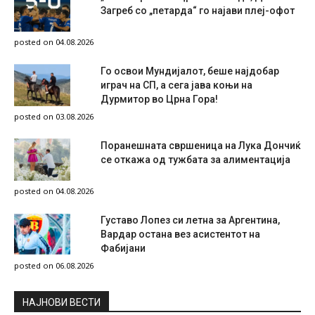
Загреб со „петарда“ го најави плеј-офот
posted on 04.08.2026
Го освои Мундијалот, беше најдобар
играч на СП, а сега јава коњи на
Дурмитор во Црна Гора!
posted on 03.08.2026
Поранешната свршеница на Лука Дончиќ
се откажа од тужбата за алиментација
posted on 04.08.2026
Густаво Лопез си летна за Аргентина,
Вардар остана вез асистентот на
Фабијани
posted on 06.08.2026
НAЈНОВИ ВЕСТИ