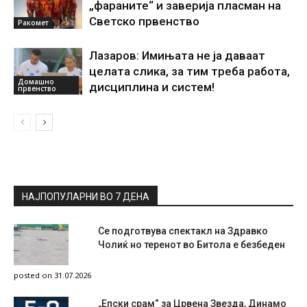
„фараните“ и заверија пласман на
Светско првенство
Ракомет
Лазаров: Имињата не ја даваат
целата слика, за тим треба работа,
Домашно
дисциплина и систем!
првенство
НАЈПОПУЛАРНИ ВО 7 ДЕНА
Се подготвува спектакл на Здравко
Чолиќ но теренот во Битола е безбеден
posted on 31.07.2026
„Епски срам“ за Црвена Звезда, Динамо