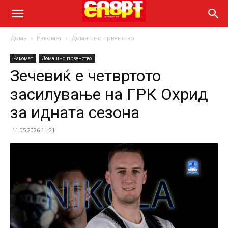
Дома
Ракомет
Домашно првенство
Ракомет
Домашно првенство
Зечевиќ е четвртото
засилување на ГРК Охрид
за идната сезона
11.05.2026 11:21