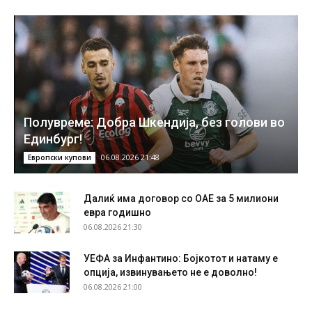
Полувреме: Добра Шкендија, без голови во
Единбург!
06.08.2026 21:48
Европски купови
Далиќ има договор со ОАЕ за 5 милиони
евра годишно
06.08.2026 21:30
УЕФА за Инфантино: Бојкотот и натаму е
опција, извинувањето не е доволно!
06.08.2026 21:00