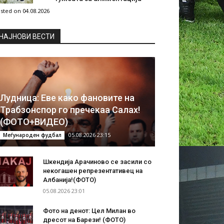
sted on 04.08.2026
НAЈНОВИ ВЕСТИ
Лудница: Еве како фановите на
Трабзонспор го пречекаа Салах!
(ФОТО+ВИДЕО)
05.08.2026 23:15
Меѓународен фудбал
Шкендија Арачиново се засили со
некогашен репрезентативец на
Албанија!(ФОТО)
05.08.2026 23:01
Фото на денот: Цел Милан во
дресот на Барези! (ФОТО)