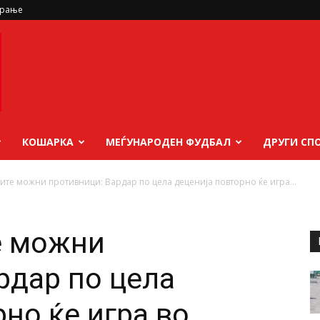
ирање
КОШАРКА
МЕЃУНАРОДЕН ФУДБАЛ
ДРУГИ СП
сите можни противници: Вардар по цела деценија повторно ќе игра...
е можни
рдар по цела
но ќе игра во