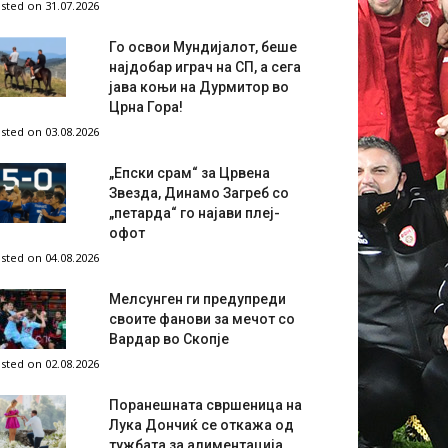
sted on 31.07.2026
Го освои Мундијалот, беше
најдобар играч на СП, а сега
јава коњи на Дурмитор во
Црна Гора!
sted on 03.08.2026
„Епски срам“ за Црвена
Звезда, Динамо Загреб со
„петарда“ го најави плеј-
офот
sted on 04.08.2026
Мелсунген ги предупреди
своите фанови за мечот со
Вардар во Скопје
sted on 02.08.2026
Поранешната свршеница на
Лука Дончиќ се откажа од
тужбата за алиментација