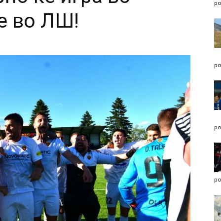
po
е во ЛШ!
po
po
po