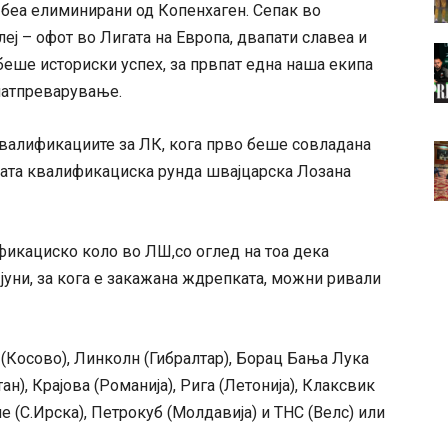
 беа елиминирани од Копенхаген. Сепак во
еј – офот во Лигата на Европа, двапати славеа и
 беше историски успех, за првпат една наша екипа
натпреварување.
квалификациите за ЛК, кога прво беше совладана
ората квалификациска рунда швајцарска Лозана
фикациско коло во ЛШ,со оглед на тоа дека
6 јуни, за кога е закажана ждрепката, можни ривали
 (Косово), Линколн (Гибралтар), Борац Бања Лука
ан), Крајова (Романија), Рига (Летонија), Клаксвик
не (С.Ирска), Петрокуб (Молдавија) и ТНС (Велс) или