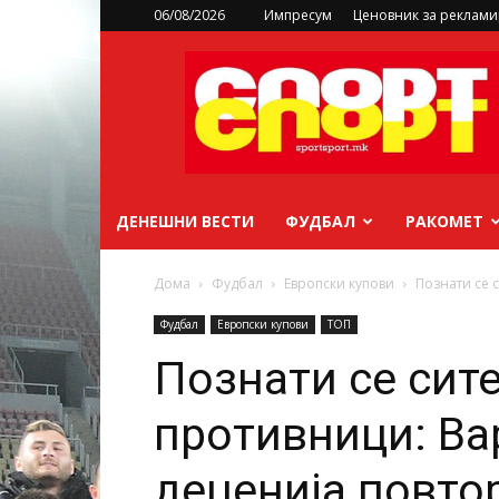
06/08/2026
Импресум
Ценовник за реклам
sportsport.mk
ДЕНЕШНИ ВЕСТИ
ФУДБАЛ
РАКОМЕТ
Дома
Фудбал
Европски купови
Познати се 
Фудбал
Европски купови
ТОП
Познати се сит
противници: Ва
деценија повтор