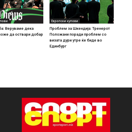
упови
Европски купови
ба: Веруваме дека
Проблем за Шкендија: Тренерот
може да оствари добар
Положани поради проблем со
визата дури утре ќе биде во
Единбург