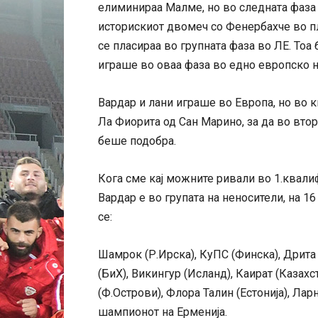
елиминираа Малме, но во следната фаза
историскиот двомеч со Фенербахче во пл
се пласираа во групната фаза во ЛЕ. Тоа
играше во оваа фаза во едно европско 
Вардар и лани играше во Европа, но во 
Ла Фиорита од Сан Марино, за да во вт
беше подобра.
Кога сме кај можните ривали во 1.квали
Вардар е во групата на неносители, на 1
се:
Шамрок (Р.Ирска), КуПС (Финска), Дрита
(БиХ), Викингур (Исланд), Каират (Казахст
(Ф.Острови), Флора Талин (Естонија), Лар
шампионот на Ерменија.