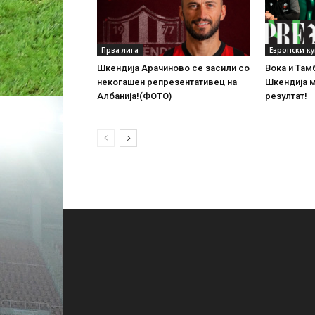
Прва лига
Европски к
Шкендија Арачиново се засили со
Вока и Там
некогашен репрезентативец на
Шкендија 
Албанија!(ФОТО)
резултат!