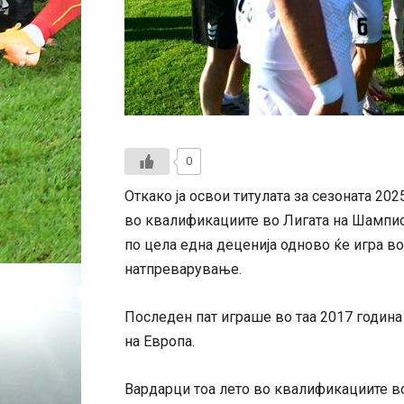
0
Откако ја освои титулата за сезоната 202
во квалификациите во Лигата на Шампио
по цела една деценија одново ќе игра в
натпреварување.
Последен пат играше во таа 2017 година 
на Европа.
Вардарци тоа лето во квалификациите в