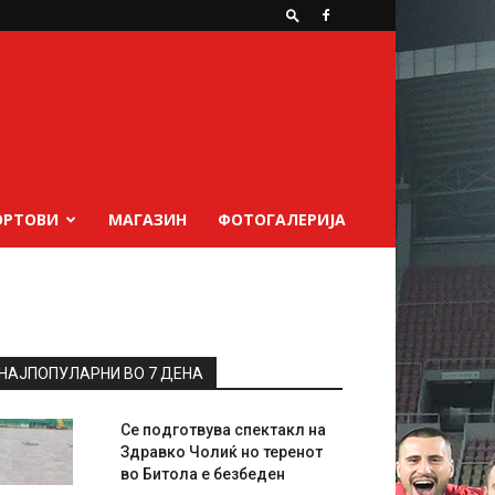
ОРТОВИ
МАГАЗИН
ФОТОГАЛЕРИЈА
НАЈПОПУЛАРНИ ВО 7 ДЕНА
Се подготвува спектакл на
Здравко Чолиќ но теренот
во Битола е безбеден