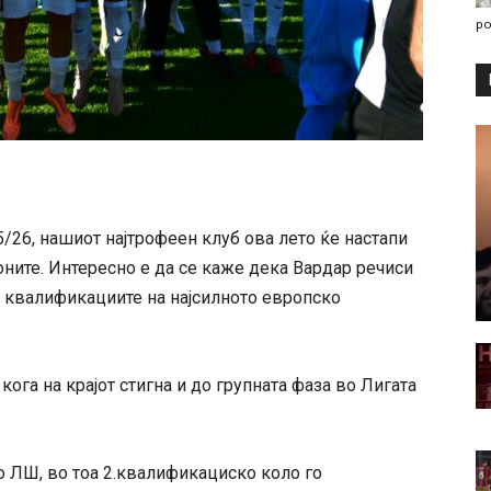
po
5/26, нашиот најтрофеен клуб ова лето ќе настапи
ните. Интересно е да се каже дека Вардар речиси
о квалификациите на најсилното европско
кога на крајот стигна и до групната фаза во Лигата
о ЛШ, во тоа 2.квалификациско коло го