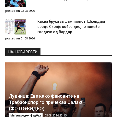
posted on 02.08.2026
Каква брука за шампионот! Шкендија
среде Скопје собра двојно повеќе
гледачи од Вардар
posted on 01.08.2026
НAЈНОВИ ВЕСТИ
Лудница: Еве како фановите на
Трабзонспор го пречекаа Салах!
(ФОТО+ВИДЕО)
05.08.2026 23:15
Меѓународен фудбал