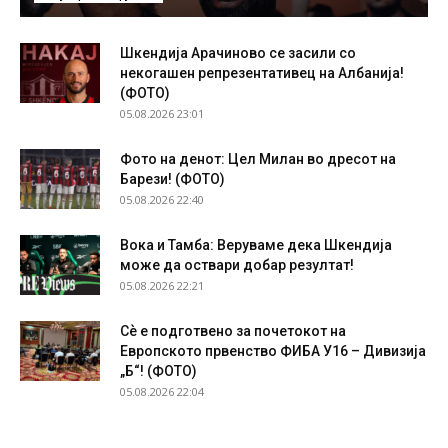
Шкендија Арачиново се засили со
некогашен репрезентативец на Албанија!
(ФОТО)
05.08.2026 23:01
Фото на денот: Цел Милан во дресот на
Барези! (ФОТО)
05.08.2026 22:40
Вока и Тамба: Веруваме дека Шкендија
може да оствари добар резултат!
05.08.2026 22:21
Сѐ е подготвено за почетокот на
Европското првенство ФИБА У16 – Дивизија
„Б“! (ФОТО)
05.08.2026 22:04