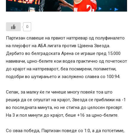
0
Партизан славеше на првиот натпревар од полуфиналето
на плејофот на АБА лигата против Црвена Звезда.
Дербито во белградската Арена се играше пред 15.000
навивачи, црно-белите кои водеа практично од почетокот
до крајот на натпреварот, беа посмирени, попаметни,
подобри во шутирањето и заслужено славеа со 100:94.
Сепак, за малку ќе ги чинеше многу повеќе тоа што
решија да се опуштат на крајот, Звезда се приближи на -1
во последната минута, но не стигна до целосен пресврт.
На 3 и пол минути до крајот, беше +16 за црно-белите.
Со оваа победа, Партизан поведе со 1:0, а да потсетиме,