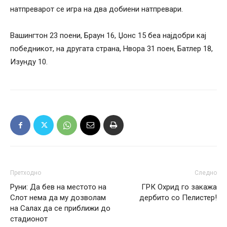
натпреварот се игра на два добиени натпревари.
Вашингтон 23 поени, Браун 16, Џонс 15 беа најдобри кај
победникот, на другата страна, Нвора 31 поен, Батлер 18,
Изунду 10.
Претходно
Следно
Руни: Да бев на местото на
ГРК Охрид го закажа
Слот нема да му дозволам
дербито со Пелистер!
на Салах да се приближи до
стадионот