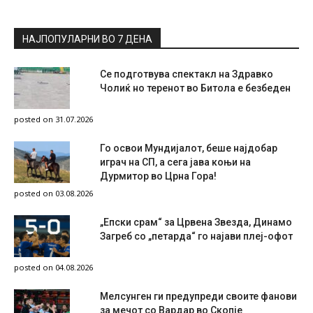
НАЈПОПУЛАРНИ ВО 7 ДЕНА
Се подготвува спектакл на Здравко
Чолиќ но теренот во Битола е безбеден
posted on 31.07.2026
Го освои Мундијалот, беше најдобар
играч на СП, а сега јава коњи на
Дурмитор во Црна Гора!
posted on 03.08.2026
„Епски срам“ за Црвена Звезда, Динамо
Загреб со „петарда“ го најави плеј-офот
posted on 04.08.2026
Мелсунген ги предупреди своите фанови
за мечот со Вардар во Скопје