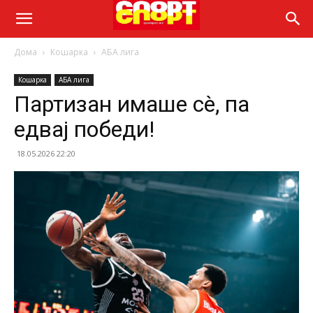
Дома
Кошарка
АБА лига
Кошарка
АБА лига
Партизан имаше сè, па
едвај победи!
18.05.2026 22:20