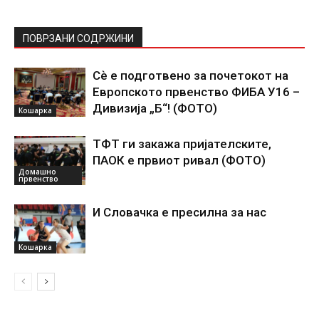
ПОВРЗАНИ СОДРЖИНИ
Сѐ е подготвено за почетокот на
Европското првенство ФИБА У16 –
Дивизија „Б“! (ФОТО)
Кошарка
ТФТ ги закажа пријателските,
ПАОК е првиот ривал (ФОТО)
Домашно
првенство
И Словачка е пресилна за нас
Кошарка