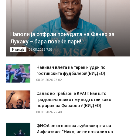
Наполи ја отфрли понудата на Фенер за
Лукаку – бара повеќе пари!
09.08.2026 7:53
Италија
Навивач влета на терен и удри по
гостинските фудбалери!(ВИДЕО)
08.08.2026 23:02
Салах во Трабзон е КРАЛ: Еве што
градоначалникот му подготви како
подарок на Фараонот!(ВИДЕО)
08.08.2026 22:40
ФИФА се огласи за љубовницата на
Инфантино: “Никој не се пожалил на