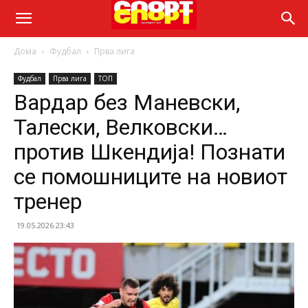
Дома
Фудбал
Прва лига
Фудбал
Прва лига
ТОП
Вардар без Маневски,
Талески, Велковски…
против Шкендија! Познати
се помошниците на новиот
тренер
19.05.2026 23:43