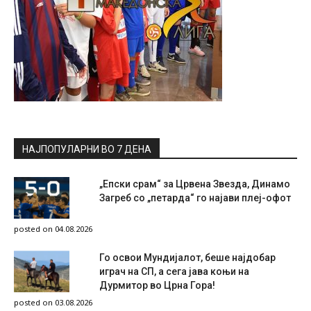
НАЈПОПУЛАРНИ ВО 7 ДЕНА
„Епски срам“ за Црвена Звезда, Динамо
Загреб со „петарда“ го најави плеј-офот
posted on 04.08.2026
Го освои Мундијалот, беше најдобар
играч на СП, а сега јава коњи на
Дурмитор во Црна Гора!
posted on 03.08.2026