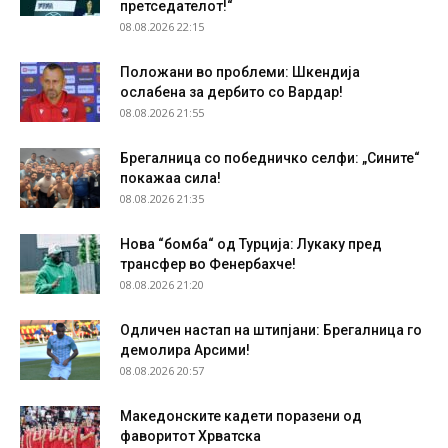
претседателот!“
08.08.2026 22:15
Положани во проблеми: Шкендија
ослабена за дербито со Вардар!
08.08.2026 21:55
Брегалница со победничко селфи: „Сините“
покажаа сила!
08.08.2026 21:35
Нова “бомба“ од Турција: Лукаку пред
трансфер во Фенербахче!
08.08.2026 21:20
Одличен настап на штипјани: Брегалница го
демолира Арсими!
08.08.2026 20:57
Македонските кадети поразени од
фаворитот Хрватска