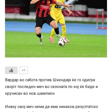
+1
Вардар во сабота против Шкендија ќе го одигра
својот последен меч во сезоната по кој ќе биде и
крунисан во нов шампион.
Инаку овој меч нема да има никаков резултатско