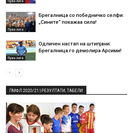
Прва лига
Брегалница со победничко селфи:
„Сините“ покажаа сила!
Прва лига
Одличен настап на штипјани:
Брегалница го демолира Арсими!
Прва лига
ПМФЛ 2020/21 | РЕЗУЛТАТИ, ТАБЕЛИ