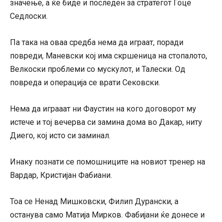
значење, а ќе биде и последен за стратегот Гоце
Седлоски.
Па така на оваа средба нема да играат, поради
повреди, Маневски кој има скршеница на стопалото,
Велкоски проблеми со мускулот, и Талески. Од
повреда и операција се врати Сековски.
Нема да играаат ни Фаустин на кого договорот му
истече и тој вечерва си замина дома во Дакар, ниту
Диего, кој исто си заминал.
Инаку познати се помошниците на новиот тренер на
Вардар, Кристијан Фабиани.
Тоа се Ненад Мишковски, Филип Дурански, а
останува само Матија Мирков. Фабијани ќе донесе и