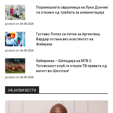
Поранешната свршеница на Лука Дончиќ
се откажа од тужбата за алиментација
posted on 04.08.2026
Густаво Лопез си летна за Аргентина,
Вардар остана вез асистентот на
Фабијани
posted on 06.08.2026
Хиберниан – Шкендија на МТВ 2:
Тетовскиот клуб ги откупи ТВ правата од
мечот во Шкотска!
posted on 04.08.2026
НAЈНОВИ ВЕСТИ