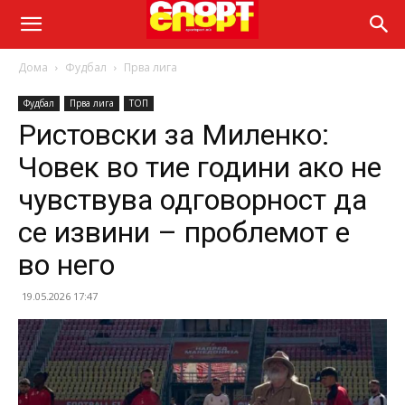
Дома
Фудбал
Прва лига
Фудбал
Прва лига
ТОП
Ристовски за Миленко:
Човек во тие години ако не
чувствува одговорност да
се извини – проблемот е
во него
19.05.2026 17:47