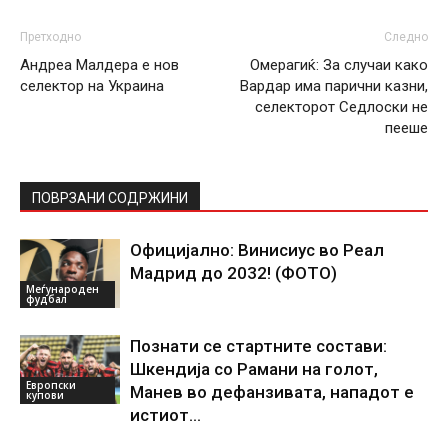
Претходно
Следно
Андреа Малдера е нов
Омерагиќ: За случаи како
селектор на Украина
Вардар има парични казни,
селекторот Седлоски не
пееше
ПОВРЗАНИ СОДРЖИНИ
Официјално: Винисиус во Реал
Мадрид до 2032! (ФОТО)
Меѓународен
фудбал
Познати се стартните состави:
Шкендија со Рамани на голот,
Европски
Манев во дефанзивата, нападот е
купови
истиот…