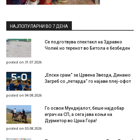
НАЈПОПУЛАРНИ ВО 7 ДЕНА
Се подготвува спектакл на Здравко
Чолиќ но теренот во Битола е безбеден
posted on 31.07.2026
„Епски срам“ за Црвена Звезда, Динамо
Загреб со „петарда“ го најави плеј-офот
posted on 04.08.2026
Го освои Мундијалот, беше најдобар
играч на СП, а сега јава коњи на
Дурмитор во Црна Гора!
posted on 03.08.2026