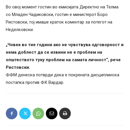
Во овој момент гостин во емисијата Директно на Телма
со Младен Чадиковски, гостин е министерот Боро
Ристовски, тој имаше краток коментар за потегот на
Неделковски.
„Човек во тие години ако не чувствува одговорност и
нема доблест да се извини не е проблем на
општеството туку проблем на самата личност“, рече
Ристовски.
ФФМ денеска потврди дека е покрената дисциплинска
постапка против ФК Вардар.