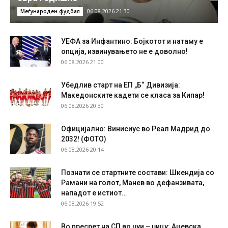
06.08.2026 21:30
Меѓународен фудбал
УЕФА за Инфантино: Бојкотот и натаму е
опција, извинувањето не е доволно!
06.08.2026 21:00
Убедлив старт на ЕП „Б“ Дивизија:
Македонските кадети се класа за Кипар!
06.08.2026 20:30
Официјално: Винисиус во Реал Мадрид до
2032! (ФОТО)
06.08.2026 20:14
Познати се стартните состави: Шкендија со
Рамани на голот, Манев во дефанзивата,
нападот е истиот…
06.08.2026 19:52
Во пресрет на СП во џуи – џицу: Ацевска