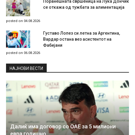
Поранешната свршеница на Лука Дончиќ
се откажа од тужбата за алиментација
posted on 04.08.2026
Густаво Лопез си летна за Аргентина,
Вардар остана вез асистентот на
Фабијани
posted on 06.08.2026
НAЈНОВИ ВЕСТИ
Далиќ има договор со ОАЕ за 5 милиони
евра годишно