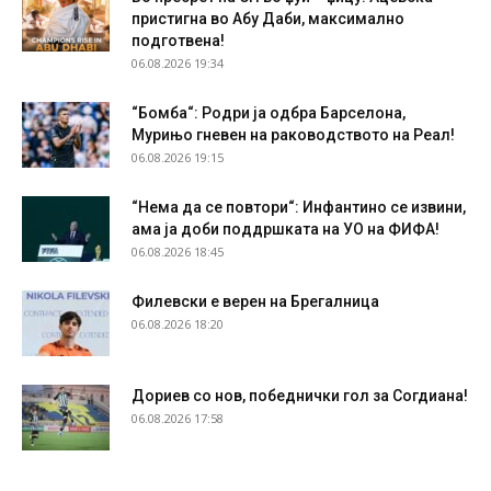
пристигна во Абу Даби, максимално
подготвена!
06.08.2026 19:34
“Бомба“: Родри ја одбра Барселона,
Мурињо гневен на раководството на Реал!
06.08.2026 19:15
“Нема да се повтори“: Инфантино се извини,
ама ја доби поддршката на УО на ФИФА!
06.08.2026 18:45
Филевски е верен на Брегалница
06.08.2026 18:20
Дориев со нов, победнички гол за Согдиана!
06.08.2026 17:58