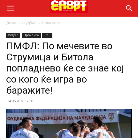
Дома
Фудбал
Прва лига
Фудбал
Прва лига
ТОП
ПМФЛ: По мечевите во
Струмица и Битола
попладнево ќе се знае кој
со кого ќе игра во
баражите!
24.05.2026 12:30