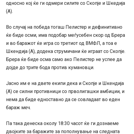
односно кој ќе ги одмери силите со Скопје и Шкедија
(А).
Во случај на победа тогаш Пелистер и дефинитивно
ќе биде осми, има подобар меѓусебен скор од Брера
и во баражот ќе игра со третиот од ВМФЛ, а тоа е
Шкендија (А), додека струмичани ќе играат со Скопје.
Брера ќе биде осма само ако Пелистер не успее да
дојде до трите бода против кумановци.
Јасно им е на двете екипи дека и Скопје и Шкендија
(А) се силни противници со прволигашки амбиции, и
нема да биде едноставно да се совладаат во еден
бараж меч.
Па така денеска околу 18:30 часот ќе ги дознаеме
двојките за баражите за пополнување на следната