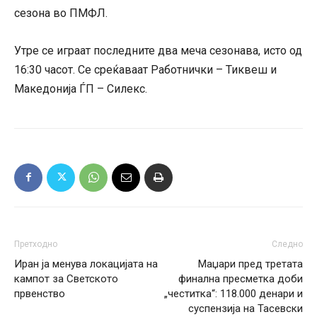
сезона во ПМФЛ.
Утре се играат последните два меча сезонава, исто од
16:30 часот. Се среќаваат Работнички – Тиквеш и
Македонија ЃП – Силекс.
Претходно
Следно
Иран ја менува локацијата на
Маџари пред третата
кампот за Светското
финална пресметка доби
првенство
„честитка“: 118.000 денари и
суспензија на Тасевски