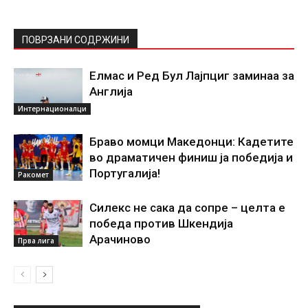
ПОВРЗАНИ СОДРЖИНИ
Елмас и Ред Бул Лајпциг заминаа за
Англија
Интернационалци
Браво момци Македонци: Кадетите
во драматичен финиш ја победија и
Португалија!
Ракомет
Силекс не сака да сопре – целта е
победа против Шкендија
Арачиново
Прва лига