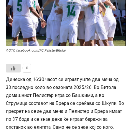
ФОТО:facebook.com/FC.PelisterBitola/
0
Денеска од 16:30 часот се играат уште два меча од
33.последно коло во сезоната 2025/26. Во Битола
домашниот Пелистер игра со Башкими, а во
Струмица составот на Брера се среќава со Шкупи. Во
пресрет на овие два меча и Пелистер и Брера имаат
по 37 бода и се знае дека ќе играат баражи за
опстанок во елитата. Само не се знае кој со кого,