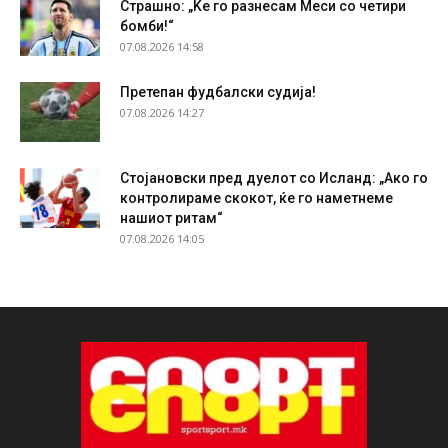
Страшно: „Ќе го разнесам Меси со четири
бомби!“
07.08.2026 14:58
Претепан фудбалски судија!
07.08.2026 14:27
Стојановски пред дуелот со Исланд: „Ако го
контролираме скокот, ќе го наметнеме
нашиот ритам“
07.08.2026 14:05