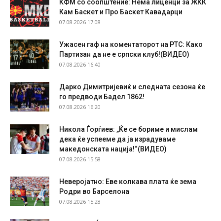
КФМ со соопштение: Нема лиценци за ЖКК
Кам Баскет и Про Баскет Кавадарци
07.08.2026 17:08
Ужасен гаф на коментаторот на РТС: Како
Партизан да не е српски клуб!(ВИДЕО)
07.08.2026 16:40
Дарко Димитријевиќ и следната сезона ќе
го предводи Бадел 1862!
07.08.2026 16:20
Никола Ѓорѓиев: „Ќе се бориме и мислам
дека ќе успееме да ја израдуваме
македонската нација!“(ВИДЕО)
07.08.2026 15:58
Неверојатно: Еве колкава плата ќе зема
Родри во Барселона
07.08.2026 15:28