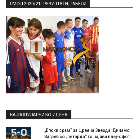
ПМФЛ 2020/21 | РЕЗУЛТАТИ, ТАБЕЛИ
НАЈПОПУЛАРНИ ВО 7 ДЕНА
„Епски срам“ за Црвена Звезда, Динамо
Загреб со „петарда“ го најави плеј-офот