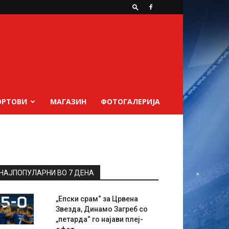
ОРТОВИ
МАГАЗИН
ФОТОГАЛЕРИЈА
НАЈПОПУЛАРНИ ВО 7 ДЕНА
„Епски срам“ за Црвена
Звезда, Динамо Загреб со
„петарда“ го најави плеј-