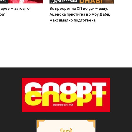
тови
Други спортови
тарее – затоа го
Во пресрет на СП во џуи – џицу:
оа“
Ацевска пристигна во Абу Даби,
максимално подготвена!