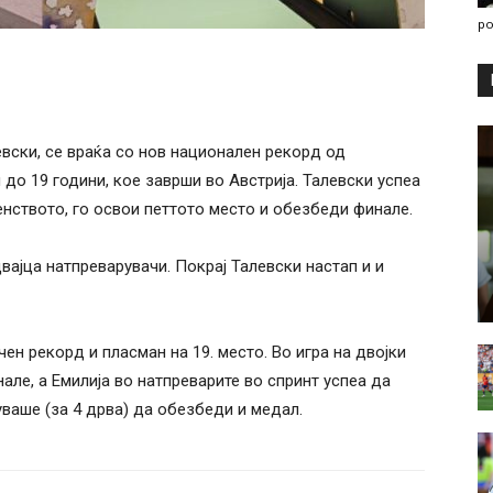
po
вски, се враќа со нов национален рекорд од
до 19 години, кое заврши во Австрија. Талевски успеа
енството, го освои петтото место и обезбеди финале.
вајца натпреварувачи. Покрај Талевски настап и и
ен рекорд и пласман на 19. место. Во игра на двојки
але, а Емилија во натпреварите во спринт успеа да
ваше (за 4 дрва) да обезбеди и медал.