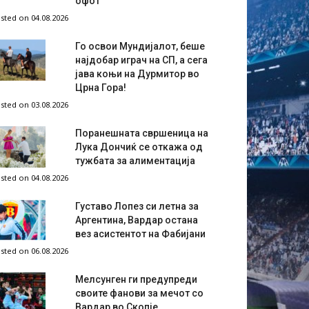
офот
sted on 04.08.2026
Го освои Мундијалот, беше
најдобар играч на СП, а сега
јава коњи на Дурмитор во
Црна Гора!
sted on 03.08.2026
Поранешната свршеница на
Лука Дончиќ се откажа од
тужбата за алиментација
sted on 04.08.2026
Густаво Лопез си летна за
Аргентина, Вардар остана
вез асистентот на Фабијани
sted on 06.08.2026
Мелсунген ги предупреди
своите фанови за мечот со
Вардар во Скопје