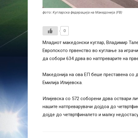
фото: Кугларска федерација на Македонија (FB)
0
Младиот македонски куглар, Владимир Тале
Европското првенство во куглање за играчи 
да собори 634 дрва во натпреварите на прв
Македонија на ова ЕП беше преставена со д
Емилија Илијевска.
Илијевска со 572 соборени дрва оствари лич
нашите натпреварувачи дојдоа до четвртфин
дојде до четвртфиналето и малку недостасу