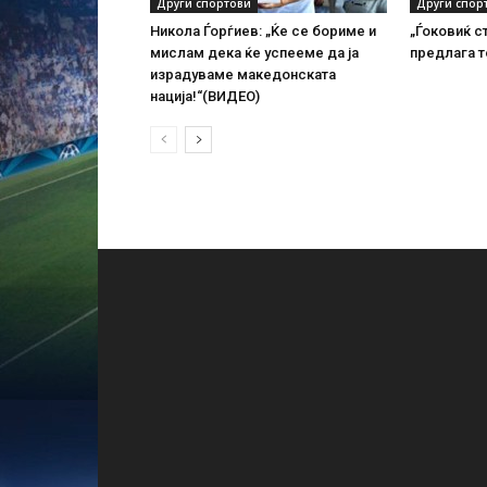
Други спортови
Други спор
Никола Ѓорѓиев: „Ќе се бориме и
„Ѓоковиќ с
мислам дека ќе успееме да ја
предлага т
израдуваме македонската
нација!“(ВИДЕО)