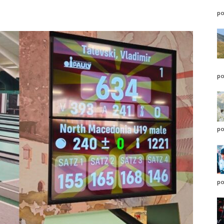
po
po
po
po