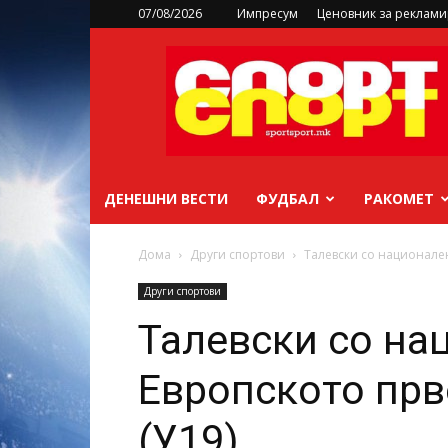
07/08/2026
Импресум
Ценовник за реклам
sportsport.mk
ДЕНЕШНИ ВЕСТИ
ФУДБАЛ
РАКОМЕТ
Дома
Други спортови
Талевски со национален
Други спортови
Талевски со на
Европското прв
(У19)