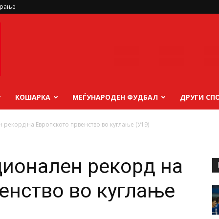
ирање
КОШАРКА
МЕЃУНАРОДЕН ФУДБАЛ
ДРУГИ СП
 рекорд на Европското првенство во куглање (У19)
ционален рекорд на
енство во куглање