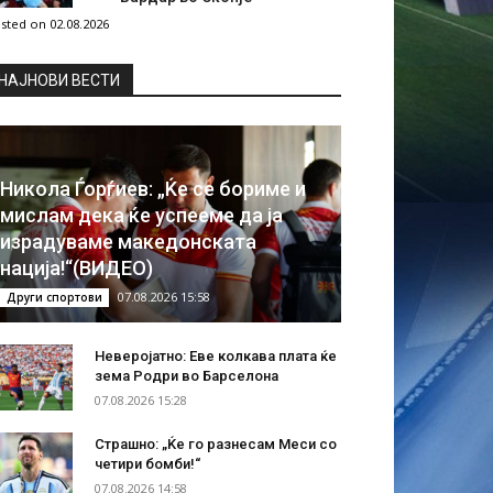
sted on 02.08.2026
НAЈНОВИ ВЕСТИ
Никола Ѓорѓиев: „Ќе се бориме и
мислам дека ќе успееме да ја
израдуваме македонската
нација!“(ВИДЕО)
07.08.2026 15:58
Други спортови
Неверојатно: Еве колкава плата ќе
зема Родри во Барселона
07.08.2026 15:28
Страшно: „Ќе го разнесам Меси со
четири бомби!“
07.08.2026 14:58