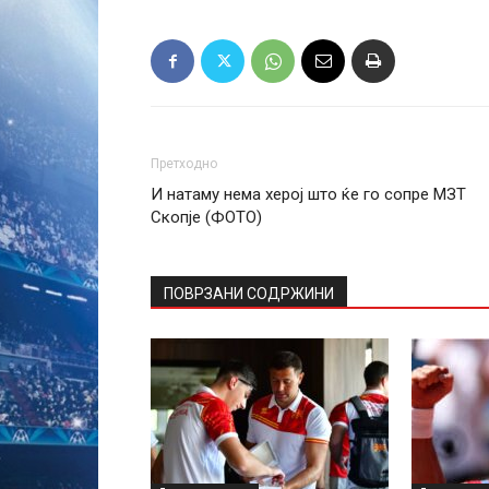
Претходно
И натаму нема херој што ќе го сопре МЗТ
Скопје (ФОТО)
ПОВРЗАНИ СОДРЖИНИ