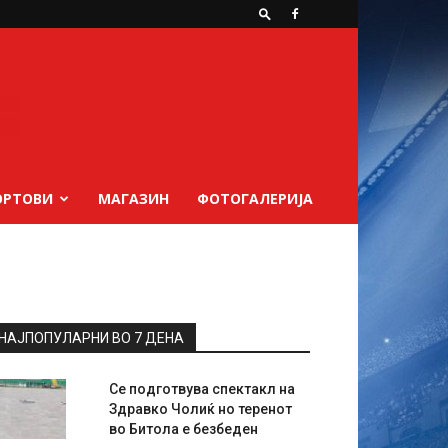
ОРТОВИ
МАГАЗИН
ФОТОГАЛЕРИЈА
НАЈПОПУЛАРНИ ВО 7 ДЕНА
Се подготвува спектакл на
Здравко Чолиќ но теренот
во Битола е безбеден