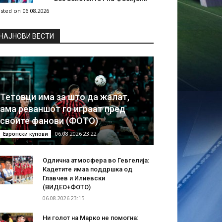
sted on 06.08.2026
НAЈНОВИ ВЕСТИ
Тетовци има за што да жалат,
ама реваншот го играат пред
своите фанови (ФОТО)
06.08.2026 23:22
Европски купови
Одлична атмосфера во Гевгелија:
Кадетите имаа поддршка од
Главчев и Илиевски
(ВИДЕО+ФОТО)
06.08.2026 23:15
Ни голот на Марко не помогна: