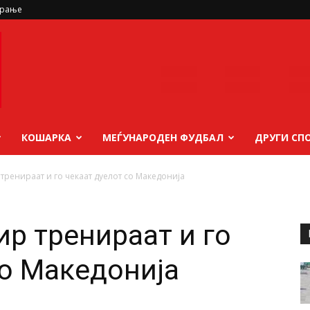
ирање
КОШАРКА
МЕЃУНАРОДЕН ФУДБАЛ
ДРУГИ СП
тренираат и го чекаат дуелот со Македонија
ир тренираат и го
со Македонија