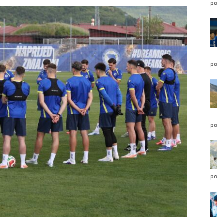
po
po
po
po