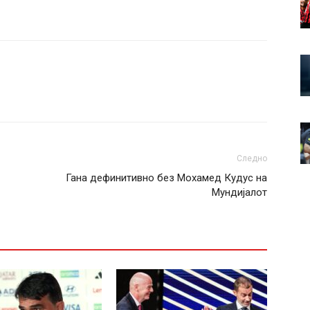
Следно
Гана дефинитивно без Мохамед Кудус на
Мундијалот