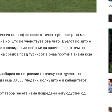
po
тивник во овој репрезентативен прозорец, во мир се
на кој што ќе учевствува ова лето. Дуелот кој што е
 е своевидно испраќање на националниот тим на
ска средба пред турнирот е онаа против Панама која
Барбарез со нетрпение го очекуваат дуелот на
а има 30.000 гледачи, колку што е и капацитетот.
от табор засега нема повредени ниту одустни од