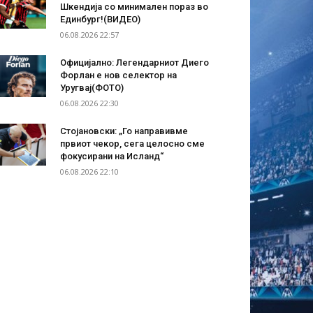
Шкендија со минимален пораз во
Единбург!(ВИДЕО)
06.08.2026 22:57
Официјално: Легендарниот Диего
Форлан е нов селектор на
Уругвај(ФОТО)
06.08.2026 22:30
Стојановски: „Го направивме
првиот чекор, сега целосно сме
фокусирани на Исланд“
06.08.2026 22:10