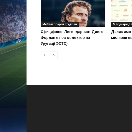
Меѓународен фудбал
Меѓународе
Официјално: Легендарниот Диего
Далиќ има 
Форлан е нов селектор на
милиони е
Уругвај(ФОТО)