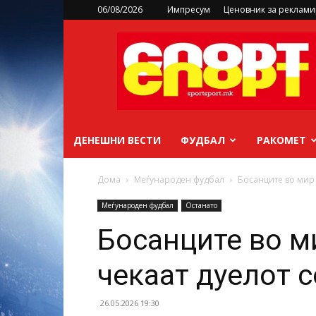
06/08/2026
Импресум
Ценовник за реклам
sportsport.mk
ДЕНЕШНИ ВЕСТИ
ФУДБАЛ
РАКОМЕТ
Дома
Меѓународен фудбал
Босанците во мир 
Меѓународен фудбал
Останато
Босанците во м
чекаат дуелот 
26.05.2026 19:30