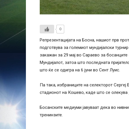
0
Репрезентацијата на Босна, нашиот прв про
подготвува за големиот мундијалски турнир 
закажан за 29 мај во Сараево за босанците
Мундијалот, затоа што последната пријател
што ќе се одигра на 6 јуни во Сент Луис.
Па така, избраниците на селекторот Сергеј 
стадионот на Кошево, каде што се олекува д
Босанските медиуми јавуваат дека во нивни
тренинзите.