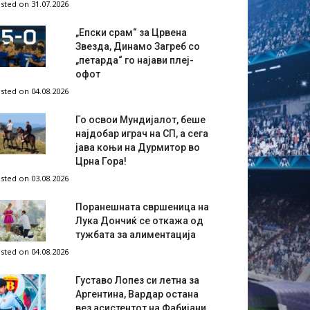
sted on 31.07.2026
„Епски срам“ за Црвена
Звезда, Динамо Загреб со
„петарда“ го најави плеј-
офот
sted on 04.08.2026
Го освои Мундијалот, беше
најдобар играч на СП, а сега
јава коњи на Дурмитор во
Црна Гора!
sted on 03.08.2026
Поранешната свршеница на
Лука Дончиќ се откажа од
тужбата за алиментација
sted on 04.08.2026
Густаво Лопез си летна за
Аргентина, Вардар остана
вез асистентот на Фабијани