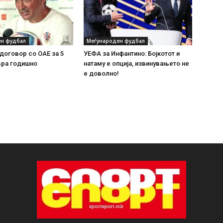
н фудбал
Меѓународен фудбал
договор со ОАЕ за 5
УЕФА за Инфантино: Бојкотот и
вра годишно
натаму е опција, извинувањето не
е доволно!