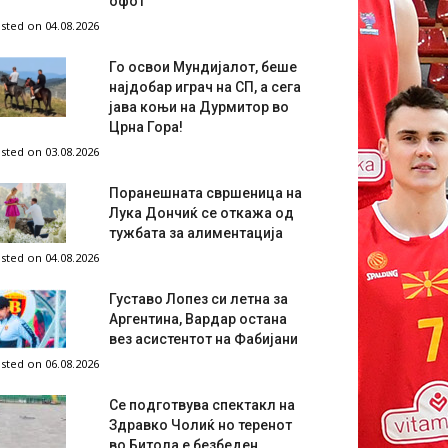
офот
sted on 04.08.2026
Го освои Мундијалот, беше
најдобар играч на СП, а сега
јава коњи на Дурмитор во
Црна Гора!
sted on 03.08.2026
Поранешната свршеница на
Лука Дончиќ се откажа од
тужбата за алиментација
sted on 04.08.2026
Густаво Лопез си летна за
Аргентина, Вардар остана
вез асистентот на Фабијани
sted on 06.08.2026
Се подготвува спектакл на
Здравко Чолиќ но теренот
во Битола е безбеден