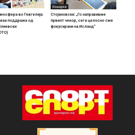
Кошарка
мосфера во Гевгелија:
Стојановски: „Го направивме
имаа поддршка од
првиот чекор, сега целосно сме
Илиевски
фокусирани на Исланд“
ОТО)