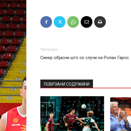
Претходно
Синер објасни што се случи на Ролан Гарос
ПОВРЗАНИ СОДРЖИНИ