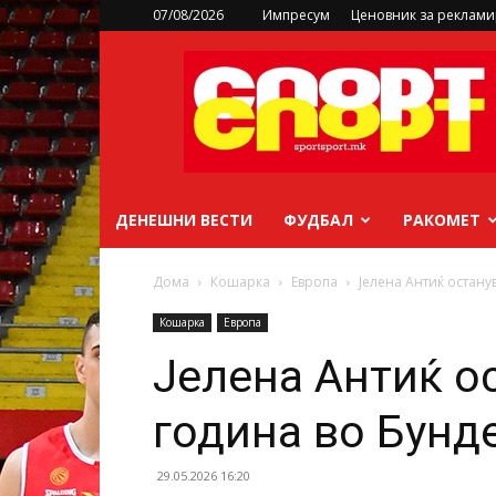
07/08/2026
Импресум
Ценовник за реклам
sportsport.mk
ДЕНЕШНИ ВЕСТИ
ФУДБАЛ
РАКОМЕТ
Дома
Кошарка
Европа
Јелена Антиќ остану
Кошарка
Европа
Јелена Антиќ о
година во Бунде
29.05.2026 16:20