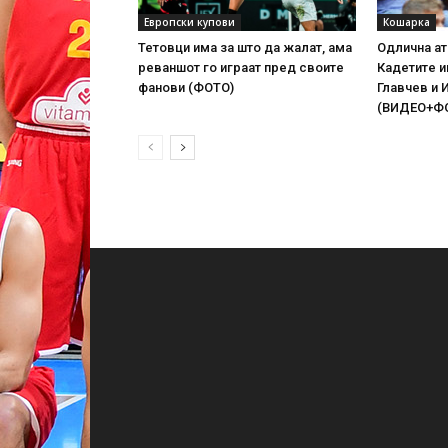
Европски купови
Кошарка
Тетовци има за што да жалат, ама
Одлична ат
реваншот го играат пред своите
Кадетите 
фанови (ФОТО)
Главчев и 
(ВИДЕО+Ф