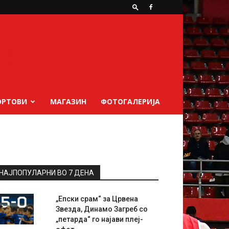
ОРТОВИ
МАГАЗИН
ФОТОГАЛЕРИЈА
НАЈПОПУЛАРНИ ВО 7 ДЕНА
„Епски срам“ за Црвена
Звезда, Динамо Загреб со
„петарда“ го најави плеј-