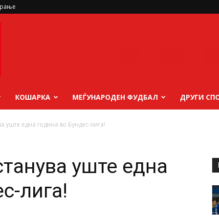
ирање
КОШАРКА
МЕЃУНАРОДЕН ФУДБАЛ
ДРУГИ СП
ва уште една година во Бундес-лига!
станува уште една
с-лига!