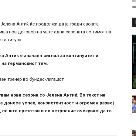
po
елена Антиќ ќе продолжи да ја гради својата
пиша нов договор на уште една сезоната со тимот на
кта титула.
 Антиќ е значаен сигнал за континуитет и
т на германскиот тим.
вен тренер во бундес-лигашот.
вам нова сезона со Јелена Антиќ. Во текот на
а донесе успех, конзистентност и огромен развој
 сè што претстои и со нетрпение очекувам да го