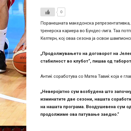
0
Поранешната македонска репрезентативка, Ј
тренерска кариера во Бундес-лига. Таа пот
Келтерн, кој оваа сезона ја освои шампионс
„Продолжувањето на договорот на Јелена
стабилност во клубот“, пишаа од таборо
Антиќ соработува со Матеа Тавиќ која е гла
„Неверојатно сум возбудена што започну
изминатите две сезони, нашата соработк
на нашата програма. Воодушевена сум од
продолжиме ова патување заедно.“