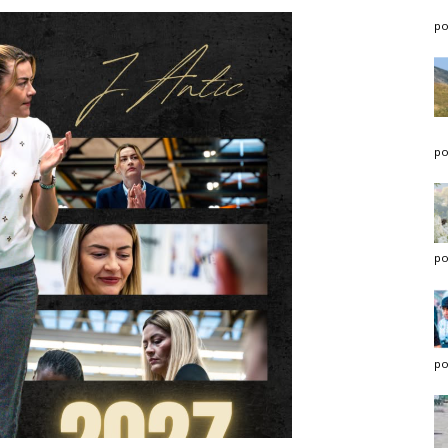
po
po
po
po