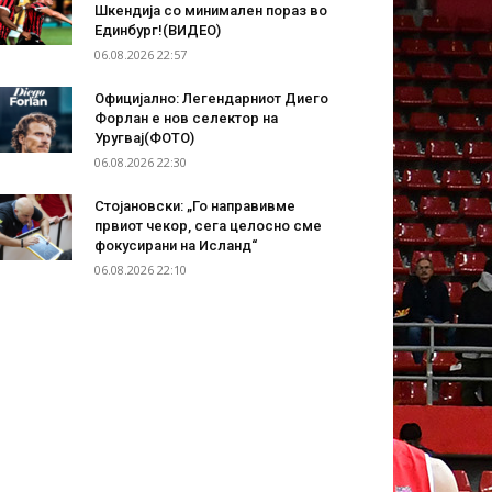
Шкендија со минимален пораз во
Единбург!(ВИДЕО)
06.08.2026 22:57
Официјално: Легендарниот Диего
Форлан е нов селектор на
Уругвај(ФОТО)
06.08.2026 22:30
Стојановски: „Го направивме
првиот чекор, сега целосно сме
фокусирани на Исланд“
06.08.2026 22:10