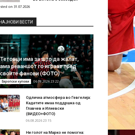
sted on 31.07.2026
НAЈНОВИ ВЕСТИ
Тетовци има за што да жалат,
ама реваншот го играат пред
своите фанови (ФОТО)
06.08.2026 23:22
Европски купови
Одлична атмосфера во Гевгелија:
Кадетите имаа поддршка од
Главчев и Илиевски
(ВИДЕО+ФОТО)
06.08.2026 23:15
Ни голот на Марко не помогна: