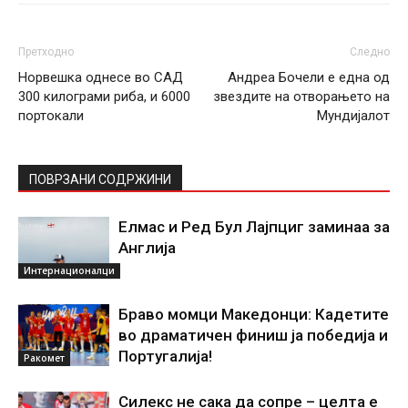
Претходно
Следно
Норвешка однесе во САД
Андреа Бочели е една од
300 килограми риба, и 6000
звездите на отворањето на
портокали
Мундијалот
ПОВРЗАНИ СОДРЖИНИ
Елмас и Ред Бул Лајпциг заминаа за
Англија
Интернационалци
Браво момци Македонци: Кадетите
во драматичен финиш ја победија и
Португалија!
Ракомет
Силекс не сака да сопре – целта е