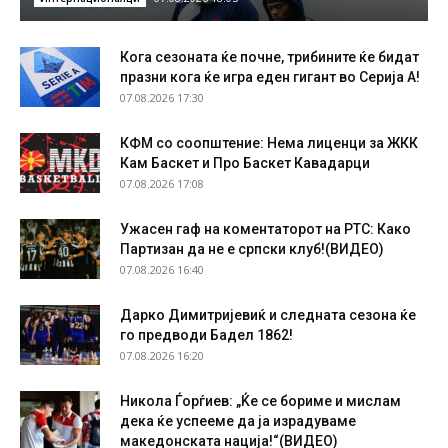
Кога сезоната ќе почне, трибините ќе бидат
празни кога ќе игра еден гигант во Серија А!
07.08.2026 17:30
КФМ со соопштение: Нема лиценци за ЖКК
Кам Баскет и Про Баскет Кавадарци
07.08.2026 17:08
Ужасен гаф на коментаторот на РТС: Како
Партизан да не е српски клуб!(ВИДЕО)
07.08.2026 16:40
Дарко Димитријевиќ и следната сезона ќе
го предводи Бадел 1862!
07.08.2026 16:20
Никола Ѓорѓиев: „Ќе се бориме и мислам
дека ќе успееме да ја израдуваме
македонската нација!“(ВИДЕО)