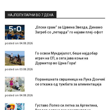
НАЈПОПУЛАРНИ ВО 7 ДЕНА
„Епски срам“ за Црвена Звезда, Динамо
Загреб со „петарда“ го најави плеј-офот
posted on 04.08.2026
Го освои Мундијалот, беше најдобар
играч на СП, а сега јава коњи на
Дурмитор во Црна Гора!
posted on 03.08.2026
Поранешната свршеница на Лука Дончиќ
се откажа од тужбата за алиментација
posted on 04.08.2026
Густаво Лопез си летна за Аргентина,