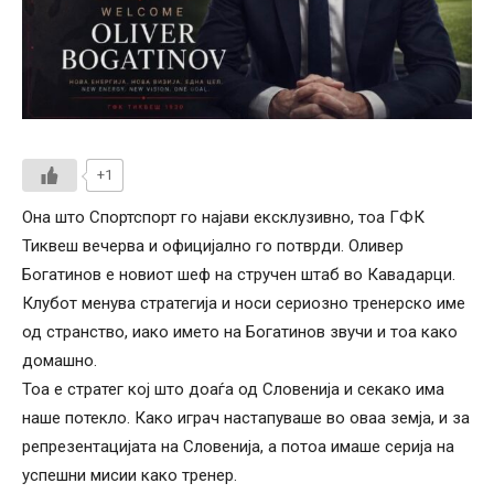
+1
Она што Спортспорт го најави ексклузивно, тоа ГФК
Тиквеш вечерва и официјално го потврди. Оливер
Богатинов е новиот шеф на стручен штаб во Кавадарци.
Клубот менува стратегија и носи сериозно тренерско име
од странство, иако името на Богатинов звучи и тоа како
домашно.
Тоа е стратег кој што доаѓа од Словенија и секако има
наше потекло. Како играч настапуваше во оваа земја, и за
репрезентацијата на Словенија, а потоа имаше серија на
успешни мисии како тренер.