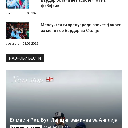
Вардар остана вез асистентот на
Фабијани
posted on 06.08.2026
Мелсунген ги предупреди своите фанови
за мечот со Вардар во Скопје
posted on 02.08.2026
НAЈНОВИ ВЕСТИ
Елмас и Ред Бул Лајпциг заминаа за Англија
07.08.2026 18:05
Интернационалци