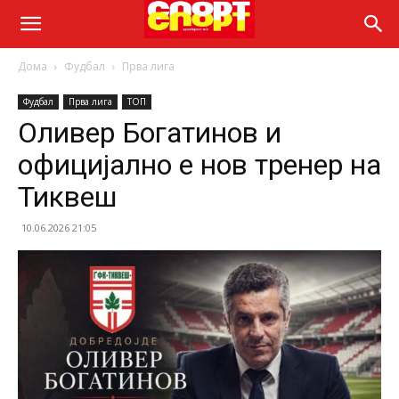
Дома
Фудбал
Прва лига
Фудбал
Прва лига
ТОП
Оливер Богатинов и
официјално е нов тренер на
Тиквеш
10.06.2026 21:05