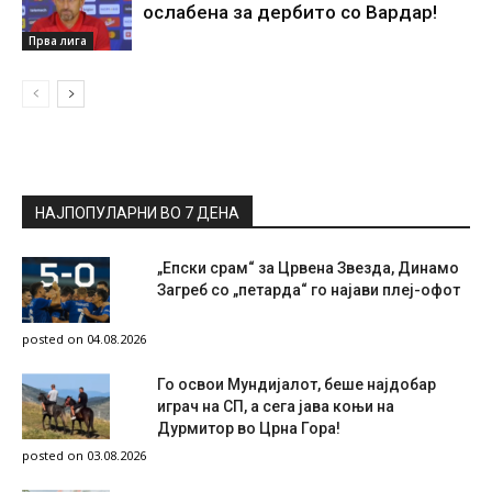
ослабена за дербито со Вардар!
Прва лига
НАЈПОПУЛАРНИ ВО 7 ДЕНА
„Епски срам“ за Црвена Звезда, Динамо
Загреб со „петарда“ го најави плеј-офот
posted on 04.08.2026
Го освои Мундијалот, беше најдобар
играч на СП, а сега јава коњи на
Дурмитор во Црна Гора!
posted on 03.08.2026