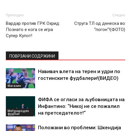
Претходно
Следно
Вардар против ГРК Охрид:
Струга ТЛ од денеска во
Познато е кога се игра
“погон“!(ФОТО)
Супер Купот!
ПОВРЗАНИ СОДРЖИНИ
Навивач влета на терен и удри по
гостинските фудбалери!(ВИДЕО)
Магазин
ФИФА се огласи за љубовницата на
Инфантино: “Никој не се пожалил
Меѓународен
на претседателот!“
фудбал
Положани во проблеми: Шкендија