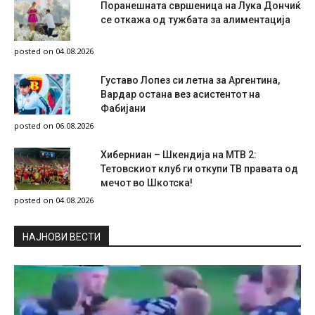
Поранешната свршеница на Лука Дончиќ
се откажа од тужбата за алиментација
posted on 04.08.2026
Густаво Лопез си летна за Аргентина,
Вардар остана вез асистентот на
Фабијани
posted on 06.08.2026
Хиберниан – Шкендија на МТВ 2:
Тетовскиот клуб ги откупи ТВ правата од
мечот во Шкотска!
posted on 04.08.2026
НAЈНОВИ ВЕСТИ