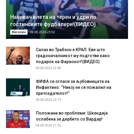
Навивач влета на терен и удри по
гостинските фудбалери!(ВИДЕО)
08.08.2026 23:02
Магазин
Салах во Трабзон е КРАЛ: Еве што
градоначалникот му подготви како
подарок на Фараонот!(ВИДЕО)
08.08.2026 22:40
ФИФА се огласи за љубовницата на
Инфантино: “Никој не се пожалил на
претседателот!“
08.08.2026 22:15
Положани во проблеми: Шкендија
ослабена за дербито со Вардар!
08.08.2026 21:55