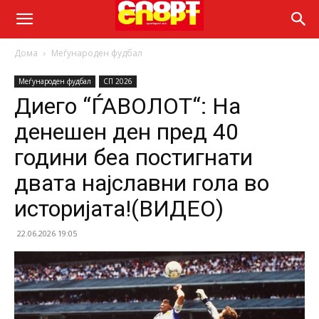
Дома
Меѓународен фудбал
Меѓународен фудбал
СП 2026
Диего “ЃАВОЛОТ“: На
денешен ден пред 40
години беа постигнати
двата најславни гола во
историјата!(ВИДЕО)
22.06.2026 19:05