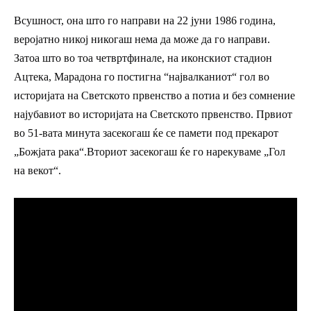
Всушност, она што го направи на 22 јуни 1986 година,
веројатно никој никогаш нема да може да го направи.
Затоа што во тоа четвртфинале, на иконскиот стадион
Ацтека, Марадона го постигна “највалканиот“ гол во
историјата на Светското првенство а потиа и без сомнение
најубавиот во историјата на Светското првенство. Првиот
во 51-вата минута засекогаш ќе се памети под прекарот
„Божјата рака“.Вториот засекогаш ќе го нарекуваме „Гол
на векот“.