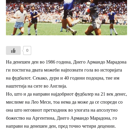
0
На денешен ден во 1986 година, Диего Армандо Марадона
ги постигна двата можеби најпознати гола во историјата
на фудбалот. Секако, дури и 40 години подоцна, тие им
наштетија на сите во Англија.
Но, што и да направи најдобриот фудбалер на 21 век денес,
мислиме на Лео Меси, тоа нема да може да се спореди со
она што неговиот претходник во улогата на апсолутно
божество на Аргентина, Диего Армандо Марадона, го
направи на денешен ден, пред точно четири децении.