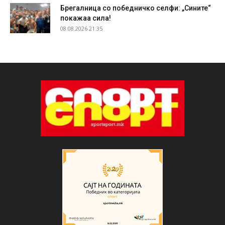
Брегалница со победничко селфи: „Сините“
покажаа сила!
08.08.2026 21:35