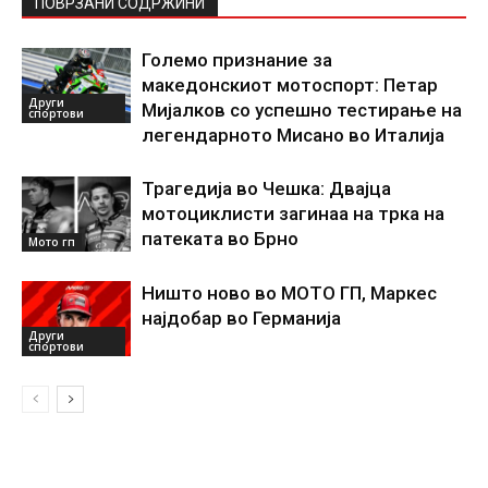
ПОВРЗАНИ СОДРЖИНИ
Големо признание за
македонскиот мотоспорт: Петар
Други
Мијалков со успешно тестирање на
спортови
легендарното Мисано во Италија
Трагедија во Чешка: Двајца
мотоциклисти загинаа на трка на
патеката во Брно
Мото гп
Ништо ново во МОТО ГП, Маркес
најдобар во Германија
Други
спортови