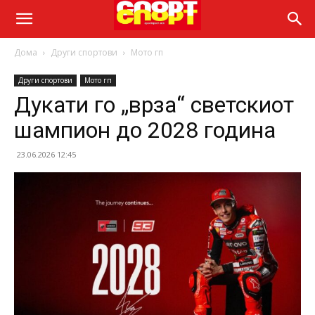
Дома
Други спортови
Мото гп
Други спортови
Мото гп
Дукати го „врза“ светскиот
шампион до 2028 година
23.06.2026 12:45