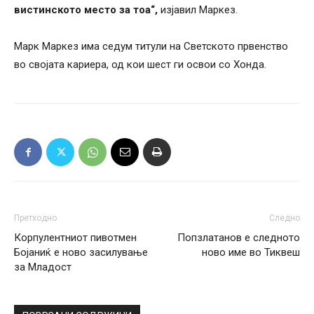
вистинското место за тоа“,
изјавил Маркез.
Марк Маркез има седум титули на Светското првенство
во својата кариера, од кои шест ги освои со Хонда.
Претходно
Следно
Корпулентниот пивотмен
Попзлатанов е следното
Бојаниќ е ново засилување
ново име во Тиквеш
за Младост