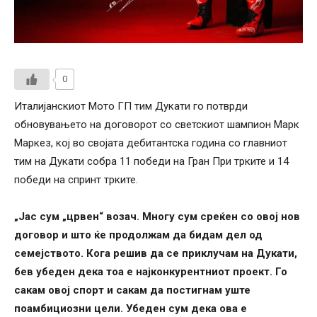
0
Италијанскиот Мото ГП тим Дукати го потврди
обновувањето на договорот со светскиот шампион Марк
Маркез, кој во својата дебитантска година со главниот
тим на Дукати собра 11 победи на Гран При трките и 14
победи на спринт трките.
„Јас сум „црвен“ возач. Многу сум среќен со овој нов
договор и што ќе продолжам да бидам дел од
семејството. Кога решив да се приклучам на Дукати,
бев убеден дека тоа е најконкурентниот проект. Го
сакам овој спорт и сакам да постигнам уште
поамбициозни цели. Убеден сум дека ова е