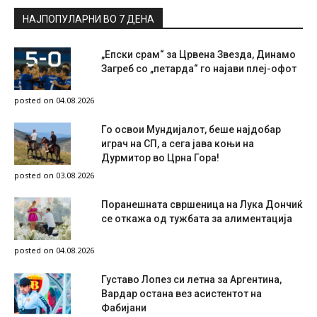
НАЈПОПУЛАРНИ ВО 7 ДЕНА
„Епски срам“ за Црвена Звезда, Динамо
Загреб со „петарда“ го најави плеј-офот
posted on 04.08.2026
Го освои Мундијалот, беше најдобар
играч на СП, а сега јава коњи на
Дурмитор во Црна Гора!
posted on 03.08.2026
Поранешната свршеница на Лука Дончиќ
се откажа од тужбата за алиментација
posted on 04.08.2026
Густаво Лопез си летна за Аргентина,
Вардар остана вез асистентот на
Фабијани