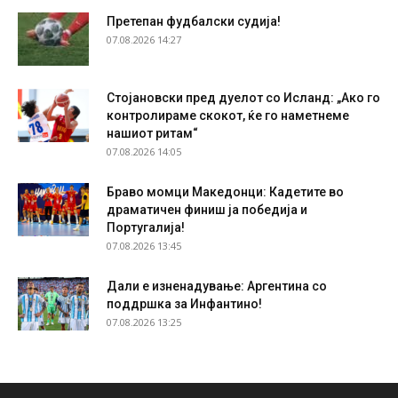
Претепан фудбалски судија!
07.08.2026 14:27
Стојановски пред дуелот со Исланд: „Ако го
контролираме скокот, ќе го наметнеме
нашиот ритам“
07.08.2026 14:05
Браво момци Македонци: Кадетите во
драматичен финиш ја победија и
Португалија!
07.08.2026 13:45
Дали е изненадување: Аргентина со
поддршка за Инфантино!
07.08.2026 13:25