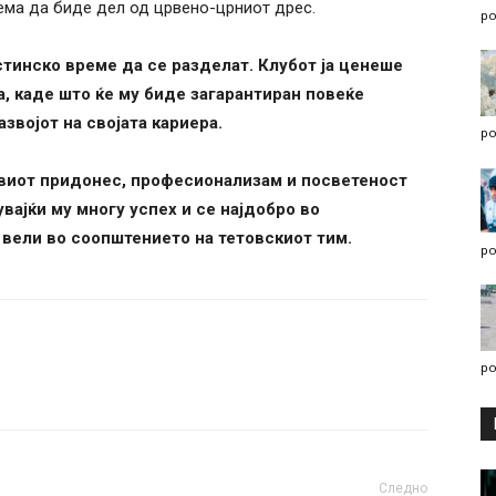
ема да биде дел од црвено-црниот дрес.
po
стинско време да се разделат. Клубот ја ценеше
а, каде што ќе му биде загарантиран повеќе
звојот на својата кариера.
po
овиот придонес, професионализам и посветеност
вајќи му многу успех и се најдобро во
 вели во соопштението на тетовскиот тим.
po
po
Следно