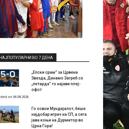
НАЈПОПУЛАРНИ ВО 7 ДЕНА
„Епски срам“ за Црвена
Звезда, Динамо Загреб со
„петарда“ го најави плеј-
офот
sted on 04.08.2026
Го освои Мундијалот, беше
најдобар играч на СП, а сега
јава коњи на Дурмитор во
Црна Гора!