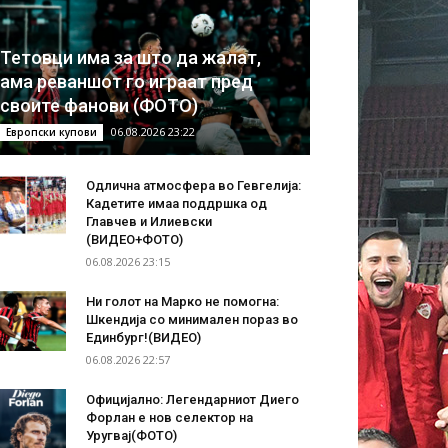
Тетовци има за што да жалат,
ама реваншот го играат пред
своите фанови (ФОТО)
06.08.2026 23:22
Европски купови
Одлична атмосфера во Гевгелија:
Кадетите имаа поддршка од
Главчев и Илиевски
(ВИДЕО+ФОТО)
06.08.2026 23:15
Ни голот на Марко не помогна:
Шкендија со минимален пораз во
Единбург!(ВИДЕО)
06.08.2026 22:57
Официјално: Легендарниот Диего
Форлан е нов селектор на
Уругвај(ФОТО)