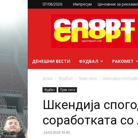
07/08/2026
Импресум
Ценовник за реклам
sportsport.mk
ДЕНЕШНИ ВЕСТИ
ФУДБАЛ
РАКОМЕТ
Дома
Фудбал
Прва лига
Шкендија спогодбе
Фудбал
Прва лига
Шкендија спого
соработката со 
26.06.2026 19:45