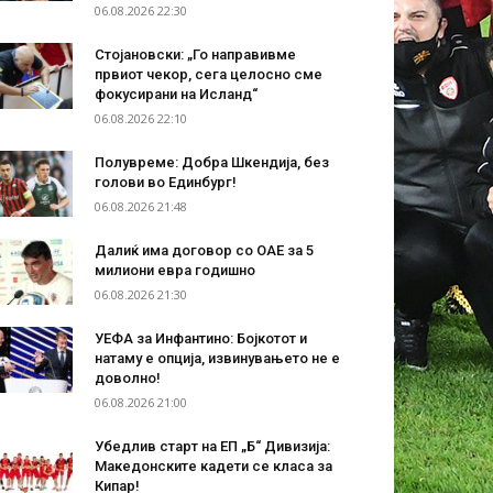
06.08.2026 22:30
Стојановски: „Го направивме
првиот чекор, сега целосно сме
фокусирани на Исланд“
06.08.2026 22:10
Полувреме: Добра Шкендија, без
голови во Единбург!
06.08.2026 21:48
Далиќ има договор со ОАЕ за 5
милиони евра годишно
06.08.2026 21:30
УЕФА за Инфантино: Бојкотот и
натаму е опција, извинувањето не е
доволно!
06.08.2026 21:00
Убедлив старт на ЕП „Б“ Дивизија:
Македонските кадети се класа за
Кипар!