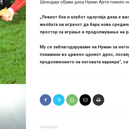
Шкендија објави дека Нуман Ајети повеќе н
„Левиот бек и клубот одлучија дека е ви
желбата на играчот да бара нова средин
простор за играње и продолжување на ра
Му се заблагодаруваме на Нуман за нег
покажани во црвено-црниот дрес, посаку
продолжението на неговата кариера“, се
Претходно