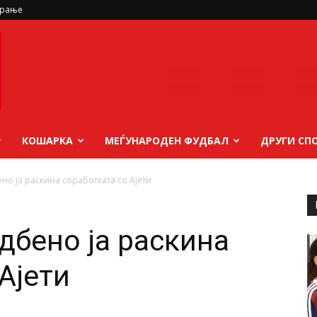
ирање
КОШАРКА
МЕЃУНАРОДЕН ФУДБАЛ
ДРУГИ СП
но ја раскина соработката со Ајети
дбено ја раскина
Ајети