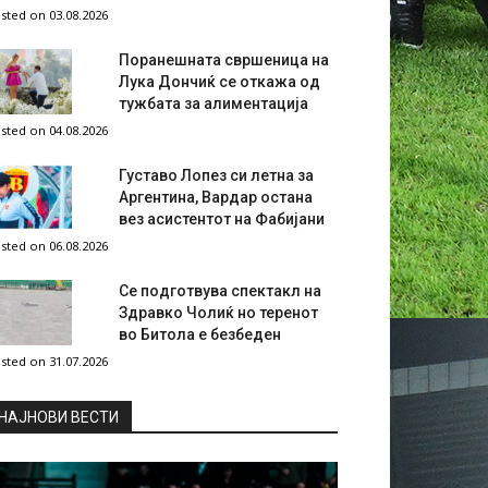
sted on 03.08.2026
Поранешната свршеница на
Лука Дончиќ се откажа од
тужбата за алиментација
sted on 04.08.2026
Густаво Лопез си летна за
Аргентина, Вардар остана
вез асистентот на Фабијани
sted on 06.08.2026
Се подготвува спектакл на
Здравко Чолиќ но теренот
во Битола е безбеден
sted on 31.07.2026
НAЈНОВИ ВЕСТИ