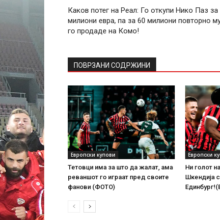
Каков потег на Реал: Го откупи Нико Паз за
милиони евра, па за 60 милиони повторно м
го продаде на Комо!
ПОВРЗАНИ СОДРЖИНИ
Европски купови
Европски к
Тетовци има за што да жалат, ама
Ни голот н
реваншот го играат пред своите
Шкендија с
фанови (ФОТО)
Единбург!