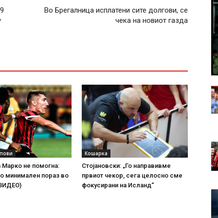
 9
Во Брегалница исплатени сите долгови, се
у
чека на новиот газда
упови
Кошарка
а Марко не помогна:
Стојановски: „Го направивме
о минимален пораз во
првиот чекор, сега целосно сме
(ВИДЕО)
фокусирани на Исланд“